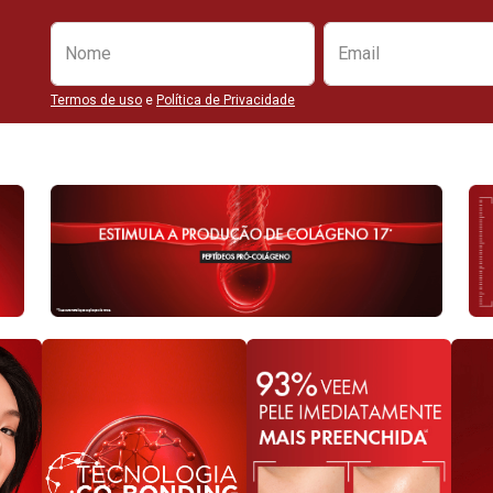
Preencha o formulário abaixo para se
Nome
Email
Termos de uso
e
Política de Privacidade