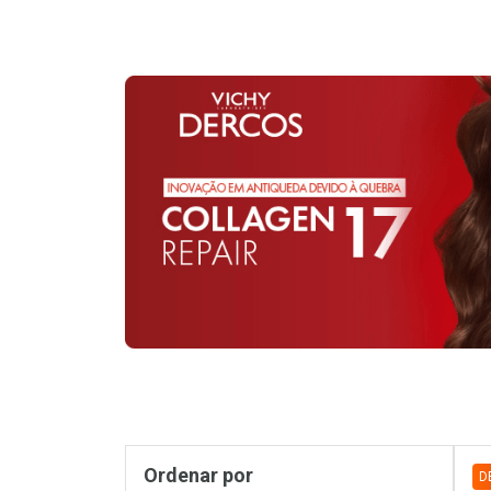
Pr
Sidebar
Ordenar por
D