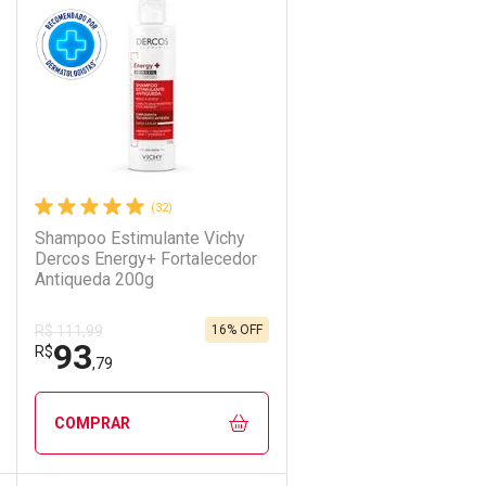
(32)
Shampoo Estimulante Vichy
Dercos Energy+ Fortalecedor
Antiqueda 200g
16% OFF
R$ 111,99
93
R$
,79
COMPRAR