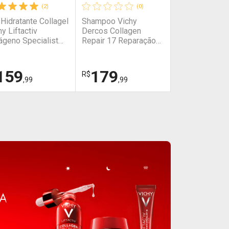
(2)
(0)
 Hidratante Collagel
Shampoo Vichy
hy Liftactiv
Dercos Collagen
ágeno Specialist
Repair 17 Reparação
g
Profunda 390ml
159
179
R$
,99
,99
HAR
HAR
FECHAR
FECHAR
FECHAR
FECHAR
rmaclub
Dermaclub
or Menos
Por Menos
tivar Desconto
Ativar Desconto