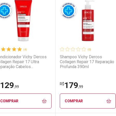
(4)
(0)
ndicionador Vichy Dercos
Shampoo Vichy Dercos
llagen Repair 17 Ultra
Collagen Repair 17 Reparação
paração Cabelos
Profunda 390ml
nificados 200g
129
179
R$
,99
,99
COMPRAR
COMPRAR