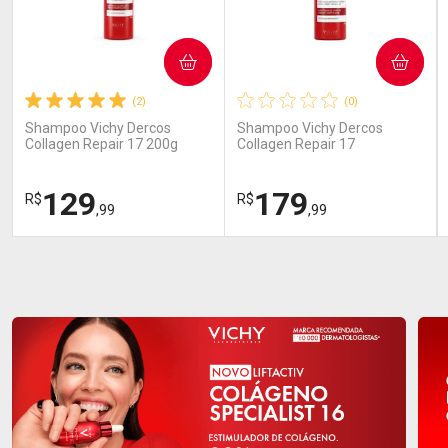
COMPRAR
COMPRAR
(2)
(0)
Shampoo Vichy Dercos
Shampoo Vichy Dercos
Collagen Repair 17 200g
Collagen Repair 17
Reparação Profunda 390ml
129
179
R$
R$
,99
,99
FECHAR
FECHAR
FEC
FEC
Dermaclub
Dermaclub
Por Menos
Por Menos