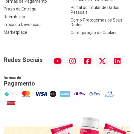
Formas de Pagamento
Portal do Titular de Dados
Prazo de Entrega
Pessoais
Reembolso
Como Protegemos os Seus
Troca ou Devolução
Dados
Marketplace
Configuração de Cookies
YouTube
Instagram
Facebook
Twitter
Linkedin
Redes Sociais
formas de
Pagamento
PIX
MasterCard
VISA
ELO
AMEX
NuPay
Google Pay
Diners Club
Hipercard
Promoção em Destaque