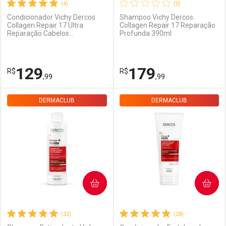
(4)
(0)
Condicionador Vichy Dercos
Shampoo Vichy Dercos
Collagen Repair 17 Ultra
Collagen Repair 17 Reparação
Reparação Cabelos
Profunda 390ml
Danificados 200g
129
179
R$
R$
,99
,99
DERMACLUB
FECHAR
FECHAR
DERMACLUB
F
F
Dermaclub
Por Menos
Dermaclub
Por Menos
COMPRAR
COMPRAR
(32)
(28)