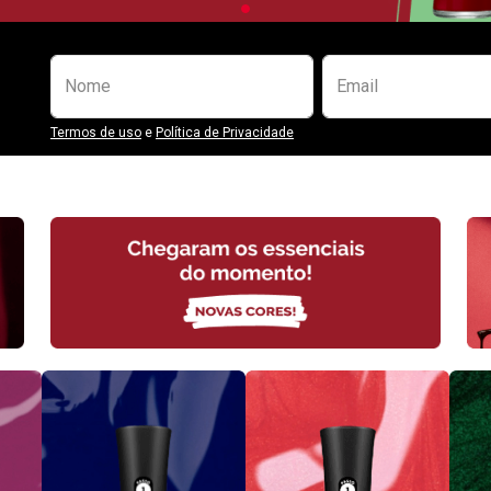
Preencha o formulário abaixo para se
Nome
Email
Termos de uso
e
Política de Privacidade