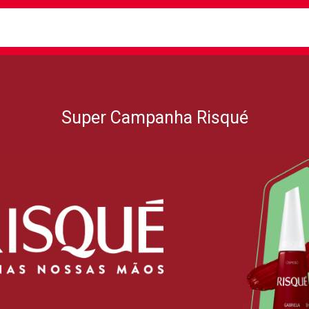
busca
isa?
Super Campanha Risqué