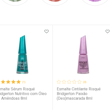
ateleira
ADICIONAR AOS FAVORITOS
A
(1)
(0)
malte Sérum Risqué
Esmalte Cintilante Risqué
idgerton Nutritivo com Óleo
Bridgerton Paixão
 Amêndoas 8ml
(Des)mascarada 8ml