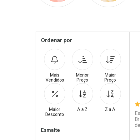
Pr
Sidebar
Ordenar por
Mais
Menor
Maior
Vendidos
Preço
Preço
Maior
A a Z
Z a A
Es
Desconto
Br
de
Filtros
Esmalte