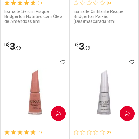
(1)
(0)
Esmalte Sérum Risqué
Esmalte Cintilante Risqué
Bridgerton Nutritivo com Óleo
Bridgerton Paixão
de Amêndoas 8ml
(Des)mascarada 8ml
3
3
R$
R$
,99
,99
ADICIONAR AOS FAVORITOS
ADI
FECHAR
FECHAR
F
F
Laboratório
Por Menos
Laboratório
Por Menos
COMPRAR
COMPRAR
(1)
(0)