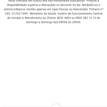
fotos contidas em nosso site são meramente ilustrativas. *Preços e
disponibilidade sujeitos a alterações no decorrer do dia. Antibióticos e
antimicrobianos vendas apenas em lojas físicas ou televendas. Portaria nº
344 - 01/02/1999 - Ministério da Saúde. Horário de funcionamento Central
de Vendas e Atendimento ao Cliente 4020 4404 ou 0800 282 10 10 de
domingo a domingo das 08h00 às 20h00.
LGPD Aceite os Cookies