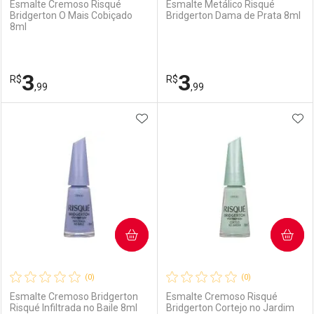
Esmalte Cremoso Risqué
Esmalte Metálico Risqué
Bridgerton O Mais Cobiçado
Bridgerton Dama de Prata 8ml
8ml
Ativar Desconto
Ativar Desconto
Comprar sem Desconto
Comprar sem Desconto
3
3
R$
Comprar sem Desconto
R$
Comprar sem Desconto
Por R$ 3,99/cada
Por R$ 3,99/cada
,99
,99
Por R$ 3,99/cada
Por R$ 3,99/cada
ADICIONAR AOS FAVORITOS
ADI
FECHAR
FECHAR
F
F
Laboratório
Por Menos
Laboratório
Por Menos
COMPRAR
COMPRAR
(0)
(0)
Esmalte Cremoso Bridgerton
Esmalte Cremoso Risqué
Risqué Infiltrada no Baile 8ml
Bridgerton Cortejo no Jardim