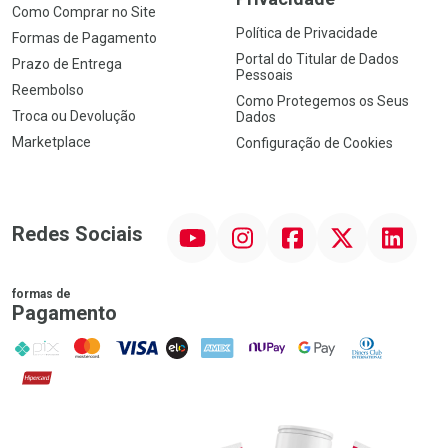
Como Comprar no Site
Política de Privacidade
Formas de Pagamento
Portal do Titular de Dados
Prazo de Entrega
Pessoais
Reembolso
Como Protegemos os Seus
Troca ou Devolução
Dados
Marketplace
Configuração de Cookies
YouTube
Instagram
Facebook
Twitter
Linkedin
Redes Sociais
formas de
Pagamento
PIX
MasterCard
VISA
ELO
AMEX
NuPay
Google Pay
Diners Club
Hipercard
Promoção em Destaque