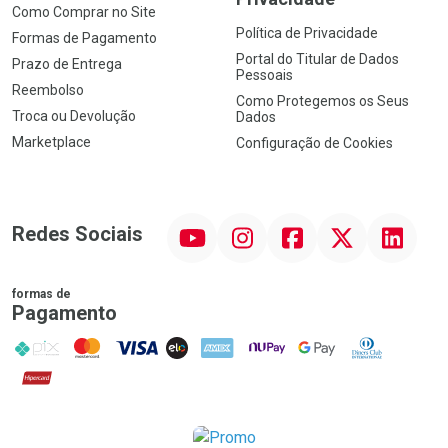
Como Comprar no Site
Política de Privacidade
Formas de Pagamento
Portal do Titular de Dados
Prazo de Entrega
Pessoais
Reembolso
Como Protegemos os Seus
Troca ou Devolução
Dados
Marketplace
Configuração de Cookies
YouTube
Instagram
Facebook
Twitter
Linkedin
Redes Sociais
formas de
Pagamento
PIX
MasterCard
VISA
ELO
AMEX
NuPay
Google Pay
Diners Club
Hipercard
Promoção em Destaque