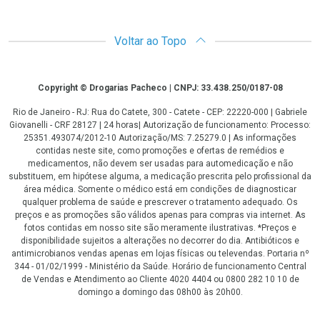
Voltar ao Topo
Copyright
Copyright © Drogarias Pacheco | CNPJ: 33.438.250/0187-08
Rio de Janeiro - RJ: Rua do Catete, 300 - Catete - CEP: 22220-000 | Gabriele
Giovanelli - CRF 28127 | 24 horas| Autorização de funcionamento: Processo:
25351.493074/2012-10 Autorização/MS: 7.25279.0 | As informações
contidas neste site, como promoções e ofertas de remédios e
medicamentos, não devem ser usadas para automedicação e não
substituem, em hipótese alguma, a medicação prescrita pelo profissional da
área médica. Somente o médico está em condições de diagnosticar
qualquer problema de saúde e prescrever o tratamento adequado. Os
preços e as promoções são válidos apenas para compras via internet. As
fotos contidas em nosso site são meramente ilustrativas. *Preços e
disponibilidade sujeitos a alterações no decorrer do dia. Antibióticos e
antimicrobianos vendas apenas em lojas físicas ou televendas. Portaria nº
344 - 01/02/1999 - Ministério da Saúde. Horário de funcionamento Central
de Vendas e Atendimento ao Cliente 4020 4404 ou 0800 282 10 10 de
domingo a domingo das 08h00 às 20h00.
LGPD Aceite os Cookies