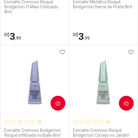
Esmalte Cremoso Risqué
Esmalte Metálico Risqué
Bridgerton O Mais Cobiçado
Bridgerton Dama de Prata 8ml
8ml
Ativar Desconto
Ativar Desconto
Comprar sem Desconto
Comprar sem Desconto
3
3
R$
Comprar sem Desconto
R$
Comprar sem Desconto
Por R$ 3,99/cada
Por R$ 3,99/cada
,99
,99
Por R$ 3,99/cada
Por R$ 3,99/cada
ADICIONAR AOS FAVORITOS
ADI
FECHAR
FECHAR
F
F
Laboratório
Por Menos
Laboratório
Por Menos
COMPRAR
COMPRAR
(0)
(0)
Esmalte Cremoso Bridgerton
Esmalte Cremoso Risqué
Risqué Infiltrada no Baile 8ml
Bridgerton Cortejo no Jardim