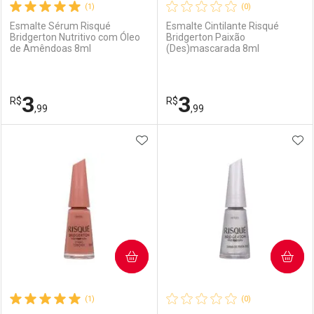
(1)
(0)
Esmalte Sérum Risqué
Esmalte Cintilante Risqué
Bridgerton Nutritivo com Óleo
Bridgerton Paixão
de Amêndoas 8ml
(Des)mascarada 8ml
3
3
R$
R$
,99
,99
ADICIONAR AOS FAVORITOS
ADI
FECHAR
FECHAR
F
F
Laboratório
Por Menos
Laboratório
Por Menos
COMPRAR
COMPRAR
(1)
(0)