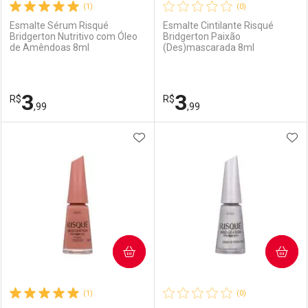
(1)
(0)
Esmalte Sérum Risqué
Esmalte Cintilante Risqué
Bridgerton Nutritivo com Óleo
Bridgerton Paixão
de Amêndoas 8ml
(Des)mascarada 8ml
3
3
R$
R$
,99
,99
ADICIONAR AOS FAVORITOS
ADI
FECHAR
FECHAR
F
F
Laboratório
Por Menos
Laboratório
Por Menos
COMPRAR
COMPRAR
(1)
(0)