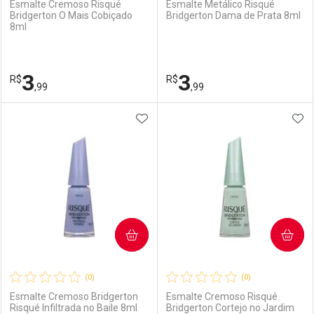
Esmalte Cremoso Risqué
Esmalte Metálico Risqué
Bridgerton O Mais Cobiçado
Bridgerton Dama de Prata 8ml
8ml
Ativar Desconto
Ativar Desconto
Comprar sem Desconto
Comprar sem Desconto
3
3
R$
Comprar sem Desconto
R$
Comprar sem Desconto
Por R$ 3,99/cada
Por R$ 3,99/cada
,99
,99
Por R$ 3,99/cada
Por R$ 3,99/cada
ADICIONAR AOS FAVORITOS
ADI
FECHAR
FECHAR
F
F
Laboratório
Por Menos
Laboratório
Por Menos
COMPRAR
COMPRAR
(0)
(0)
Esmalte Cremoso Bridgerton
Esmalte Cremoso Risqué
Risqué Infiltrada no Baile 8ml
Bridgerton Cortejo no Jardim