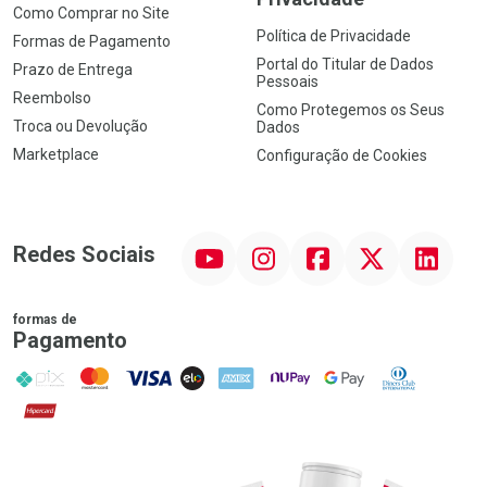
Como Comprar no Site
Política de Privacidade
Formas de Pagamento
Portal do Titular de Dados
Prazo de Entrega
Pessoais
Reembolso
Como Protegemos os Seus
Troca ou Devolução
Dados
Marketplace
Configuração de Cookies
YouTube
Instagram
Facebook
Twitter
Linkedin
Redes Sociais
formas de
Pagamento
PIX
MasterCard
VISA
ELO
AMEX
NuPay
Google Pay
Diners Club
Hipercard
Promoção em Destaque