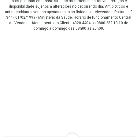
fotos contidas em nosso site são meramente ilustrativas. *Preços e
disponibilidade sujeitos a alterações no decorrer do dia. Antibióticos e
antimicrobianos vendas apenas em lojas físicas ou televendas. Portaria nº
344 - 01/02/1999 - Ministério da Saúde. Horário de funcionamento Central
de Vendas e Atendimento ao Cliente 4020 4404 ou 0800 282 10 10 de
domingo a domingo das 08h00 às 20h00.
LGPD Aceite os Cookies