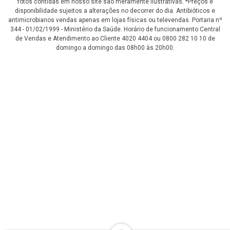
fotos contidas em nosso site são meramente ilustrativas. *Preços e
disponibilidade sujeitos a alterações no decorrer do dia. Antibióticos e
antimicrobianos vendas apenas em lojas físicas ou televendas. Portaria nº
344 - 01/02/1999 - Ministério da Saúde. Horário de funcionamento Central
de Vendas e Atendimento ao Cliente 4020 4404 ou 0800 282 10 10 de
domingo a domingo das 08h00 às 20h00.
LGPD Aceite os Cookies