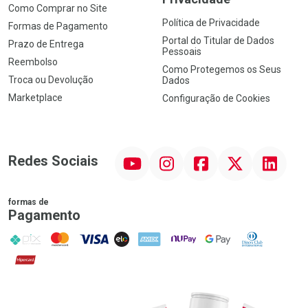
Como Comprar no Site
Política de Privacidade
Formas de Pagamento
Portal do Titular de Dados
Prazo de Entrega
Pessoais
Reembolso
Como Protegemos os Seus
Troca ou Devolução
Dados
Marketplace
Configuração de Cookies
YouTube
Instagram
Facebook
Twitter
Linkedin
Redes Sociais
formas de
Pagamento
PIX
MasterCard
VISA
ELO
AMEX
NuPay
Google Pay
Diners Club
Hipercard
Promoção em Destaque