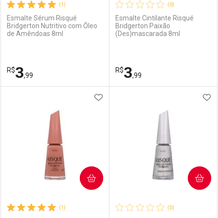
(1)
(0)
Esmalte Sérum Risqué
Esmalte Cintilante Risqué
Bridgerton Nutritivo com Óleo
Bridgerton Paixão
de Amêndoas 8ml
(Des)mascarada 8ml
3
3
R$
R$
,99
,99
ADICIONAR AOS FAVORITOS
ADI
FECHAR
FECHAR
F
F
Laboratório
Por Menos
Laboratório
Por Menos
COMPRAR
COMPRAR
(1)
(0)