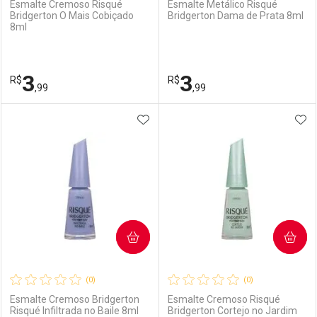
Esmalte Cremoso Risqué
Esmalte Metálico Risqué
Bridgerton O Mais Cobiçado
Bridgerton Dama de Prata 8ml
8ml
Ativar Desconto
Ativar Desconto
Comprar sem Desconto
Comprar sem Desconto
3
3
R$
Comprar sem Desconto
R$
Comprar sem Desconto
Por R$ 3,99/cada
Por R$ 3,99/cada
,99
,99
Por R$ 3,99/cada
Por R$ 3,99/cada
ADICIONAR AOS FAVORITOS
ADI
FECHAR
FECHAR
F
F
Laboratório
Por Menos
Laboratório
Por Menos
COMPRAR
COMPRAR
(0)
(0)
Esmalte Cremoso Bridgerton
Esmalte Cremoso Risqué
Risqué Infiltrada no Baile 8ml
Bridgerton Cortejo no Jardim