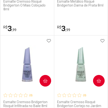
Esmalte Cremoso Risqué
Esmalte Metálico Risqué
Bridgerton O Mais Cobiçado
Bridgerton Dama de Prata 8ml
8ml
Ativar Desconto
Ativar Desconto
Comprar sem Desconto
Comprar sem Desconto
3
3
R$
Comprar sem Desconto
R$
Comprar sem Desconto
Por R$ 3,99/cada
Por R$ 3,99/cada
,99
,99
Por R$ 3,99/cada
Por R$ 3,99/cada
ADICIONAR AOS FAVORITOS
ADI
FECHAR
FECHAR
F
F
Laboratório
Por Menos
Laboratório
Por Menos
COMPRAR
COMPRAR
(0)
(0)
Esmalte Cremoso Bridgerton
Esmalte Cremoso Risqué
Risqué Infiltrada no Baile 8ml
Bridgerton Cortejo no Jardim