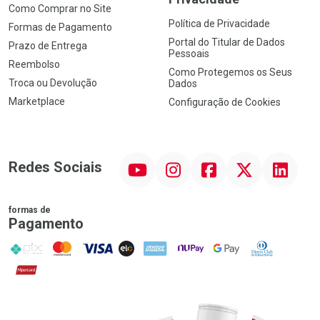
Como Comprar no Site
Política de Privacidade
Formas de Pagamento
Portal do Titular de Dados
Prazo de Entrega
Pessoais
Reembolso
Como Protegemos os Seus
Troca ou Devolução
Dados
Marketplace
Configuração de Cookies
YouTube
Instagram
Facebook
Twitter
Linkedin
Redes Sociais
formas de
Pagamento
PIX
MasterCard
VISA
ELO
AMEX
NuPay
Google Pay
Diners Club
Hipercard
Promoção em Destaque