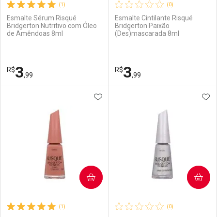
(1)
(0)
Esmalte Sérum Risqué
Esmalte Cintilante Risqué
Bridgerton Nutritivo com Óleo
Bridgerton Paixão
de Amêndoas 8ml
(Des)mascarada 8ml
3
3
R$
R$
,99
,99
ADICIONAR AOS FAVORITOS
ADI
FECHAR
FECHAR
F
F
Laboratório
Por Menos
Laboratório
Por Menos
COMPRAR
COMPRAR
(1)
(0)