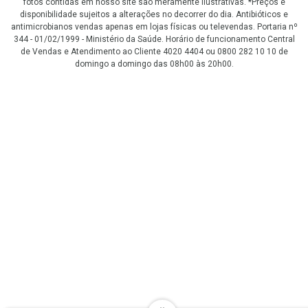
fotos contidas em nosso site são meramente ilustrativas. *Preços e
disponibilidade sujeitos a alterações no decorrer do dia. Antibióticos e
antimicrobianos vendas apenas em lojas físicas ou televendas. Portaria nº
344 - 01/02/1999 - Ministério da Saúde. Horário de funcionamento Central
de Vendas e Atendimento ao Cliente 4020 4404 ou 0800 282 10 10 de
domingo a domingo das 08h00 às 20h00.
LGPD Aceite os Cookies