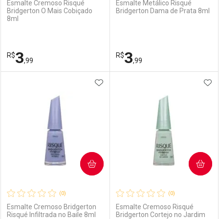
Esmalte Cremoso Risqué
Esmalte Metálico Risqué
Bridgerton O Mais Cobiçado
Bridgerton Dama de Prata 8ml
8ml
Ativar Desconto
Ativar Desconto
Comprar sem Desconto
Comprar sem Desconto
3
3
R$
Comprar sem Desconto
R$
Comprar sem Desconto
Por R$ 3,99/cada
Por R$ 3,99/cada
,99
,99
Por R$ 3,99/cada
Por R$ 3,99/cada
ADICIONAR AOS FAVORITOS
ADI
FECHAR
FECHAR
F
F
Laboratório
Por Menos
Laboratório
Por Menos
COMPRAR
COMPRAR
(0)
(0)
Esmalte Cremoso Bridgerton
Esmalte Cremoso Risqué
Risqué Infiltrada no Baile 8ml
Bridgerton Cortejo no Jardim