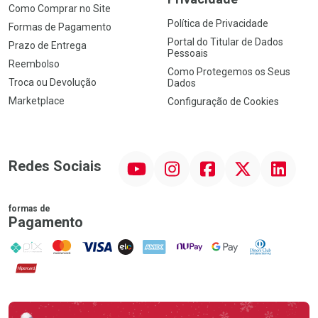
Como Comprar no Site
Política de Privacidade
Formas de Pagamento
Portal do Titular de Dados
Prazo de Entrega
Pessoais
Reembolso
Como Protegemos os Seus
Troca ou Devolução
Dados
Marketplace
Configuração de Cookies
YouTube
Instagram
Facebook
Twitter
Linkedin
Redes Sociais
formas de
Pagamento
PIX
MasterCard
VISA
ELO
AMEX
NuPay
Google Pay
Diners Club
Hipercard
Promoção em Destaque