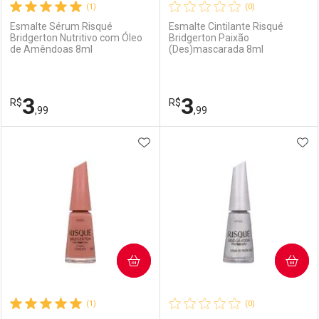
(1)
(0)
Esmalte Sérum Risqué
Esmalte Cintilante Risqué
Bridgerton Nutritivo com Óleo
Bridgerton Paixão
de Amêndoas 8ml
(Des)mascarada 8ml
3
3
R$
R$
,99
,99
ADICIONAR AOS FAVORITOS
ADI
FECHAR
FECHAR
F
F
Laboratório
Por Menos
Laboratório
Por Menos
COMPRAR
COMPRAR
(1)
(0)