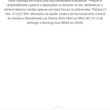
fotos contidas em nosso site são meramente ilustrativas. *Preços e
disponibilidade sujeitos a alterações no decorrer do dia. Antibióticos e
antimicrobianos vendas apenas em lojas físicas ou televendas. Portaria nº
344 - 01/02/1999 - Ministério da Saúde. Horário de funcionamento Central
de Vendas e Atendimento ao Cliente 4020 4404 ou 0800 282 10 10 de
domingo a domingo das 08h00 às 20h00.
LGPD Aceite os Cookies