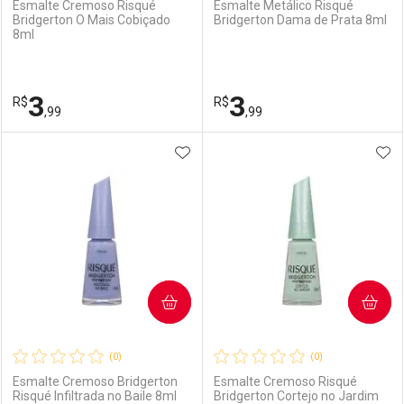
Esmalte Cremoso Risqué
Esmalte Metálico Risqué
Bridgerton O Mais Cobiçado
Bridgerton Dama de Prata 8ml
8ml
Ativar Desconto
Ativar Desconto
Comprar sem Desconto
Comprar sem Desconto
3
3
R$
Comprar sem Desconto
R$
Comprar sem Desconto
Por R$ 3,99/cada
Por R$ 3,99/cada
,99
,99
Por R$ 3,99/cada
Por R$ 3,99/cada
ADICIONAR AOS FAVORITOS
ADI
FECHAR
FECHAR
F
F
Laboratório
Por Menos
Laboratório
Por Menos
COMPRAR
COMPRAR
(0)
(0)
Esmalte Cremoso Bridgerton
Esmalte Cremoso Risqué
Risqué Infiltrada no Baile 8ml
Bridgerton Cortejo no Jardim