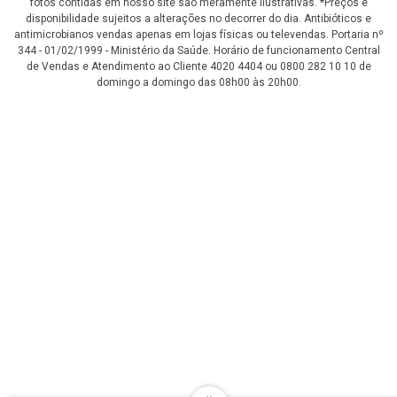
fotos contidas em nosso site são meramente ilustrativas. *Preços e
disponibilidade sujeitos a alterações no decorrer do dia. Antibióticos e
antimicrobianos vendas apenas em lojas físicas ou televendas. Portaria nº
344 - 01/02/1999 - Ministério da Saúde. Horário de funcionamento Central
de Vendas e Atendimento ao Cliente 4020 4404 ou 0800 282 10 10 de
domingo a domingo das 08h00 às 20h00.
LGPD Aceite os Cookies