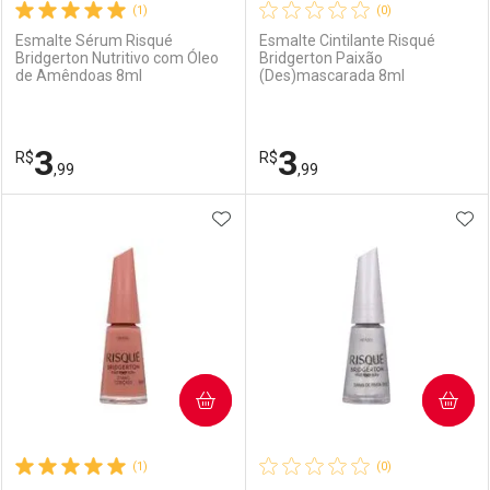
(1)
(0)
Esmalte Sérum Risqué
Esmalte Cintilante Risqué
Bridgerton Nutritivo com Óleo
Bridgerton Paixão
de Amêndoas 8ml
(Des)mascarada 8ml
3
3
R$
R$
,99
,99
ADICIONAR AOS FAVORITOS
ADI
FECHAR
FECHAR
F
F
Laboratório
Por Menos
Laboratório
Por Menos
COMPRAR
COMPRAR
(1)
(0)