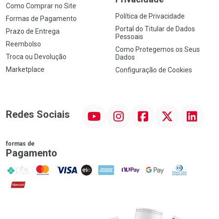
Como Comprar no Site
Política de Privacidade
Formas de Pagamento
Portal do Titular de Dados
Prazo de Entrega
Pessoais
Reembolso
Como Protegemos os Seus
Troca ou Devolução
Dados
Marketplace
Configuração de Cookies
YouTube
Instagram
Facebook
Twitter
Linkedin
Redes Sociais
formas de
Pagamento
PIX
MasterCard
VISA
ELO
AMEX
NuPay
Google Pay
Diners Club
Hipercard
Promoção em Destaque