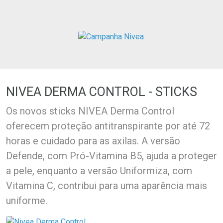
Ativar Desconto
Ativar Desconto
Comprar sem Desconto
Comprar sem Desconto
Comprar sem Desconto
Comprar sem Desconto
Por R$ 66,62/cada
Por R$ 49,79/cada
Por R$ 66,62/cada
Por R$ 49,79/cada
NIVEA DERMA CONTROL - STICKS
Os novos sticks NIVEA Derma Control
oferecem proteção antitranspirante por até 72
horas e cuidado para as axilas. A versão
Defende, com Pró-Vitamina B5, ajuda a proteger
a pele, enquanto a versão Uniformiza, com
Vitamina C, contribui para uma aparência mais
uniforme.