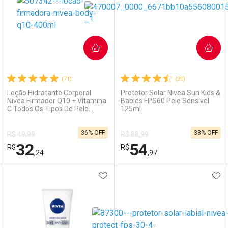
COMPRAR
COMPRAR
(71)
(20)
Loção Hidratante Corporal
Protetor Solar Nivea Sun Kids &
Nivea Firmador Q10 + Vitamina
Babies FPS60 Pele Sensível
C Todos Os Tipos De Pele
125ml
Ativar Desconto
Ativar Desconto
400ml
36% OFF
38% OFF
R$ 49,99
R$ 88,99
Comprar sem Desconto
Comprar sem Desconto
32
54
R$
Comprar sem Desconto
R$
Comprar sem Desconto
Por R$ 41,64/cada
Por R$ 15,67/cada
,24
,97
Por R$ 41,64/cada
Por R$ 15,67/cada
ADICIONAR AOS FAVORITOS
ADI
FECHAR
FECHAR
F
F
Laboratório
Por Menos
Laboratório
Por Menos