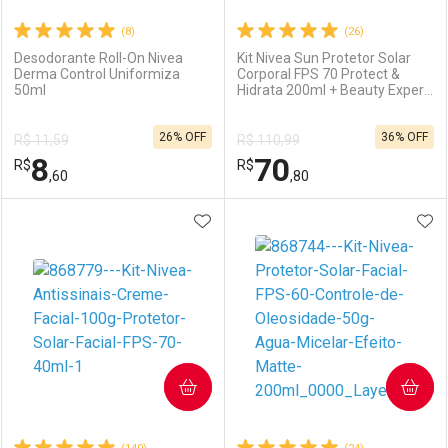
(8)
(26)
Desodorante Roll-On Nivea
Kit Nivea Sun Protetor Solar
Derma Control Uniformiza
Corporal FPS 70 Protect &
50ml
Hidrata 200ml + Beauty Expert
Ativar Desconto
Ativar Desconto
Facial FPS 60 Controle da
Oleosidade 50g
26% OFF
36% OFF
R$ 11,59
R$ 110,99
Comprar sem Desconto
Comprar sem Desconto
8
70
R$
Comprar sem Desconto
R$
Comprar sem Desconto
Por R$ 49,79/cada
Por R$ 66,62/cada
,60
,80
Por R$ 49,79/cada
Por R$ 66,62/cada
ADICIONAR AOS FAVORITOS
ADI
FECHAR
FECHAR
F
F
Laboratório
Por Menos
Laboratório
Por Menos
COMPRAR
COMPRAR