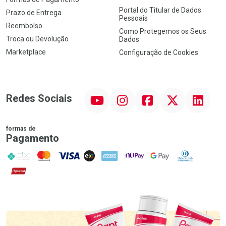
Portal do Titular de Dados
Prazo de Entrega
Pessoais
Reembolso
Como Protegemos os Seus
Troca ou Devolução
Dados
Marketplace
Configuração de Cookies
YouTube
Instagram
Facebook
Twitter
Linkedin
Redes Sociais
formas de
Pagamento
PIX
MasterCard
VISA
ELO
AMEX
NuPay
Google Pay
Diners Club
Hipercard
Promoção em Destaque