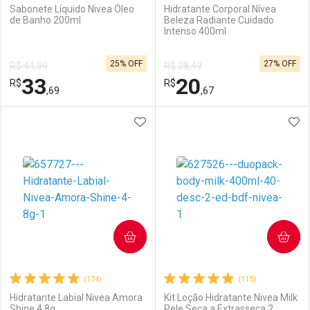
Sabonete Líquido Nivea Óleo
Hidratante Corporal Nívea
de Banho 200ml
Beleza Radiante Cuidado
Intenso 400ml
25% OFF
27% OFF
R$ 44,99
R$ 28,49
33
20
R$
R$
,69
,67
ADICIONAR AOS FAVORITOS
ADI
FECHAR
FECHAR
F
F
Laboratório
Por Menos
Laboratório
Por Menos
COMPRAR
COMPRAR
(174)
(115)
Hidratante Labial Nivea Amora
Kit Loção Hidratante Nivea Milk
Shine 4,8g
Pele Seca a Extrasseca 2