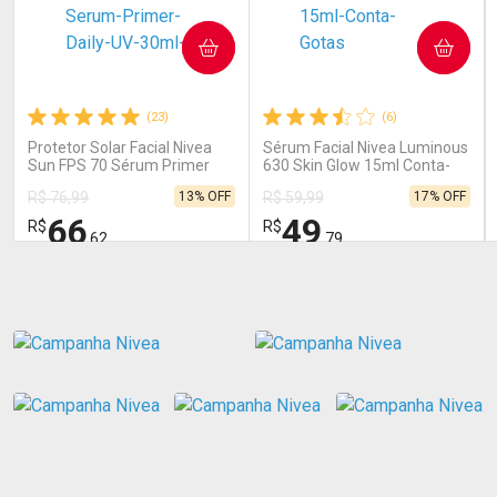
COMPRAR
COMPRAR
(23)
(6)
Protetor Solar Facial Nivea
Sérum Facial Nivea Luminous
Sun FPS 70 Sérum Primer
630 Skin Glow 15ml Conta-
Daily UV sem Perfume 30ml
Gotas
13% OFF
17% OFF
R$ 76,99
R$ 59,99
66
49
R$
R$
,62
,79
FECHAR
FECHAR
FEC
FEC
Laboratório
Laboratório
Por Menos
Por Menos