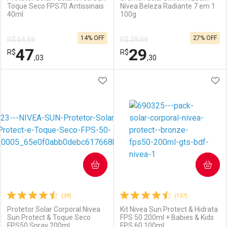
Toque Seco FPS70 Antissinais
Nívea Beleza Radiante 7 em 1
40ml
100g
Ativar Desconto
Ativar Desconto
14% OFF
27% OFF
R$ 54,99
R$ 39,99
Comprar sem Desconto
Comprar sem Desconto
47
29
R$
Comprar sem Desconto
R$
Comprar sem Desconto
Por R$ 28,41/cada
Por R$ 35,27/cada
,03
,30
Por R$ 28,41/cada
Por R$ 35,27/cada
ADICIONAR AOS FAVORITOS
ADI
FECHAR
FECHAR
F
F
Laboratório
Por Menos
Laboratório
Por Menos
COMPRAR
COMPRAR
(39)
(137)
Protetor Solar Corporal Nivea
Kit Nivea Sun Protect & Hidrata
Sun Protect & Toque Seco
FPS 50 200ml + Babies & Kids
FPS50 Spray 200ml
FPS 60 100ml