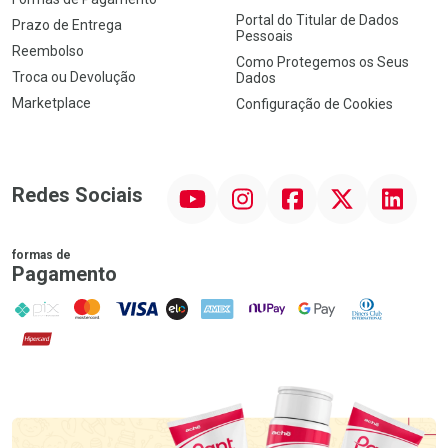
Portal do Titular de Dados
Prazo de Entrega
Pessoais
Reembolso
Como Protegemos os Seus
Troca ou Devolução
Dados
Marketplace
Configuração de Cookies
YouTube
Instagram
Facebook
Twitter
Linkedin
Redes Sociais
formas de
Pagamento
PIX
MasterCard
VISA
ELO
AMEX
NuPay
Google Pay
Diners Club
Hipercard
Promoção em Destaque