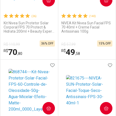
COMPRAR
COMPRAR
(26)
(140)
Kit Nivea Sun Protetor Solar
NIVEA Kit Nivea Sun Facial FPS
Corporal FPS 70 Protect &
70 40ml + Creme Facial
Hidrata 200ml + Beauty Expert
Antissinais 100g
Ativar Desconto
Ativar Desconto
Facial FPS 60 Controle da
Oleosidade 50g
36% OFF
15% OFF
R$ 110,99
R$ 57,99
Comprar sem Desconto
Comprar sem Desconto
70
49
R$
Comprar sem Desconto
R$
Comprar sem Desconto
Por R$ 39,90/cada
Por R$ 66,62/cada
,80
,58
Por R$ 39,90/cada
Por R$ 66,62/cada
ADICIONAR AOS FAVORITOS
ADI
FECHAR
FECHAR
F
F
Laboratório
Por Menos
Laboratório
Por Menos
COMPRAR
COMPRAR