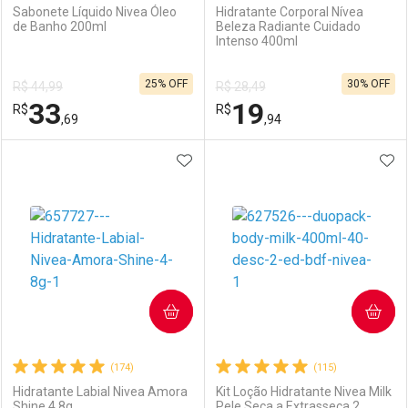
Sabonete Líquido Nivea Óleo
Hidratante Corporal Nívea
de Banho 200ml
Beleza Radiante Cuidado
Intenso 400ml
25% OFF
30% OFF
R$ 44,99
R$ 28,49
33
19
R$
R$
,69
,94
ADICIONAR AOS FAVORITOS
ADI
FECHAR
FECHAR
F
F
Laboratório
Por Menos
Laboratório
Por Menos
COMPRAR
COMPRAR
(174)
(115)
Hidratante Labial Nivea Amora
Kit Loção Hidratante Nivea Milk
Shine 4,8g
Pele Seca a Extrasseca 2