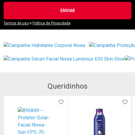
ENVIAR
Termos de uso
e
Política de Privacidade
Queridinhos
ADICIONAR AOS FAVORITOS
ADIC