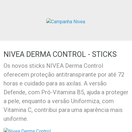
Ativar Desconto
Ativar Desconto
Comprar sem Desconto
Comprar sem Desconto
Comprar sem Desconto
Comprar sem Desconto
Por R$ 66,62/cada
Por R$ 14,21/cada
Por R$ 66,62/cada
Por R$ 14,21/cada
NIVEA DERMA CONTROL - STICKS
Os novos sticks NIVEA Derma Control
oferecem proteção antitranspirante por até 72
horas e cuidado para as axilas. A versão
Defende, com Pró-Vitamina B5, ajuda a proteger
a pele, enquanto a versão Uniformiza, com
Vitamina C, contribui para uma aparência mais
uniforme.