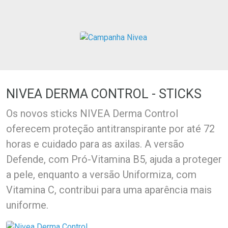
Ativar Desconto
Ativar Desconto
Comprar sem Desconto
Comprar sem Desconto
Comprar sem Desconto
Comprar sem Desconto
Por R$ 44,99/cada
Por R$ 33,69/cada
Por R$ 44,99/cada
Por R$ 33,69/cada
NIVEA DERMA CONTROL - STICKS
Os novos sticks NIVEA Derma Control
oferecem proteção antitranspirante por até 72
horas e cuidado para as axilas. A versão
Defende, com Pró-Vitamina B5, ajuda a proteger
a pele, enquanto a versão Uniformiza, com
Vitamina C, contribui para uma aparência mais
uniforme.