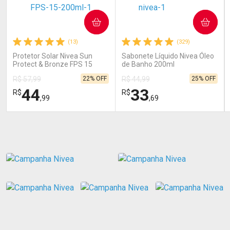
COMPRAR
COMPRAR
(13)
(329)
Protetor Solar Nivea Sun
Sabonete Líquido Nivea Óleo
Protect & Bronze FPS 15
de Banho 200ml
200ml
22% OFF
25% OFF
R$ 57,99
R$ 44,99
44
33
R$
R$
,99
,69
FECHAR
FECHAR
FEC
FEC
Laboratório
Laboratório
Por Menos
Por Menos