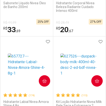
Sabonete Líquido Nivea Óleo
Hidratante Corporal Nívea
de Banho 200ml
Beleza Radiante Cuidado
Intenso 400ml
25% OFF
27% OFF
R$ 44,99
R$ 28,49
33
20
R$
R$
,69
,67
ADICIONAR AOS FAVORITOS
ADI
FECHAR
FECHAR
F
F
Laboratório
Por Menos
Laboratório
Por Menos
COMPRAR
COMPRAR
(174)
(115)
Hidratante Labial Nivea Amora
Kit Loção Hidratante Nivea Milk
Shine 4,8g
Pele Seca a Extrasseca 2