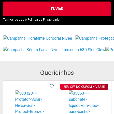
ENVIAR
Termos de uso
e
Política de Privacidade
Queridinhos
ADICIONAR AOS FAVORITOS
25% OFF NO CUPOM NIVEA25