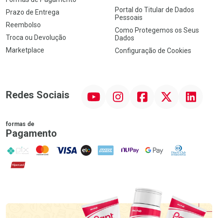
Portal do Titular de Dados
Prazo de Entrega
Pessoais
Reembolso
Como Protegemos os Seus
Troca ou Devolução
Dados
Marketplace
Configuração de Cookies
YouTube
Instagram
Facebook
Twitter
Linkedin
Redes Sociais
formas de
Pagamento
PIX
MasterCard
VISA
ELO
AMEX
NuPay
Google Pay
Diners Club
Hipercard
Promoção em Destaque