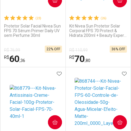
COMPRAR
COMPRAR
(23)
(26)
Protetor Solar Facial Nivea Sun
Kit Nivea Sun Protetor Solar
FPS 70 Sérum Primer Daily UV
Corporal FPS 70 Protect &
sem Perfume 30ml
Hidrata 200ml + Beauty Expert
Ativar Desconto
Ativar Desconto
Facial FPS 60 Controle da
Oleosidade 50g
22% OFF
36% OFF
R$ 76,99
R$ 110,99
Comprar sem Desconto
Comprar sem Desconto
60
70
R$
Comprar sem Desconto
R$
Comprar sem Desconto
Por R$ 12,00/cada
Por R$ 39,90/cada
,36
,80
Por R$ 12,00/cada
Por R$ 39,90/cada
ADICIONAR AOS FAVORITOS
ADI
FECHAR
FECHAR
F
F
Laboratório
Por Menos
Laboratório
Por Menos
COMPRAR
COMPRAR