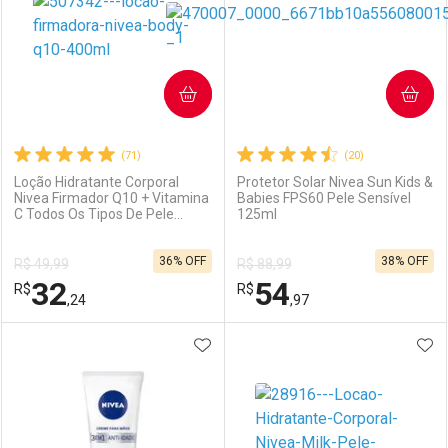
COMPRAR
COMPRAR
(71)
(20)
Loção Hidratante Corporal
Protetor Solar Nivea Sun Kids &
Nivea Firmador Q10 + Vitamina
Babies FPS60 Pele Sensível
C Todos Os Tipos De Pele
125ml
Ativar Desconto
Ativar Desconto
400ml
36% OFF
38% OFF
R$ 49,99
R$ 88,99
Comprar sem Desconto
Comprar sem Desconto
32
54
R$
Comprar sem Desconto
R$
Comprar sem Desconto
Por R$ 41,64/cada
Por R$ 15,67/cada
,24
,97
Por R$ 41,64/cada
Por R$ 15,67/cada
ADICIONAR AOS FAVORITOS
ADI
FECHAR
FECHAR
F
F
Laboratório
Por Menos
Laboratório
Por Menos