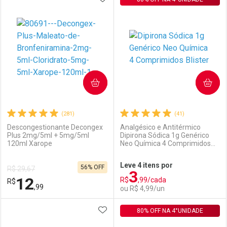
FECHAR
FECHAR
F
F
Laboratório
Por Menos
Laboratório
Por Menos
COMPRAR
COMPRAR
(281)
(41)
Descongestionante Decongex
Analgésico e Antitérmico
Plus 2mg/5ml + 5mg/5ml
Dipirona Sódica 1g Genérico
120ml Xarope
Neo Química 4 Comprimidos
Ativar Desconto
Ativar Desconto
Blister
Leve 4 itens por
56% OFF
R$ 29,67
3
Comprar sem Desconto
Comprar sem Desconto
12
R$
,99/cada
R$
Comprar sem Desconto
Comprar sem Desconto
Por R$ 35,90/cada
Por R$ 3,99/cada
,99
ou R$ 4,99/un
Por R$ 35,90/cada
Por R$ 3,99/cada
ADICIONAR AOS FAVORITOS
FECHAR
FECHAR
80% OFF NA 4°UNIDADE
F
F