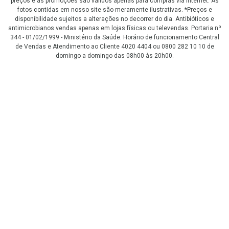
preços e as promoções são válidos apenas para compras via internet. As
fotos contidas em nosso site são meramente ilustrativas. *Preços e
disponibilidade sujeitos a alterações no decorrer do dia. Antibióticos e
antimicrobianos vendas apenas em lojas físicas ou televendas. Portaria nº
344 - 01/02/1999 - Ministério da Saúde. Horário de funcionamento Central
de Vendas e Atendimento ao Cliente 4020 4404 ou 0800 282 10 10 de
domingo a domingo das 08h00 às 20h00.
LGPD Aceite os Cookies