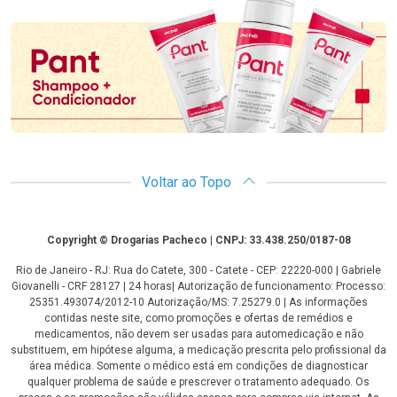
Promoção em Destaque
Voltar ao Topo
Copyright
Copyright © Drogarias Pacheco | CNPJ: 33.438.250/0187-08
Rio de Janeiro - RJ: Rua do Catete, 300 - Catete - CEP: 22220-000 | Gabriele
Giovanelli - CRF 28127 | 24 horas| Autorização de funcionamento: Processo:
25351.493074/2012-10 Autorização/MS: 7.25279.0 | As informações
contidas neste site, como promoções e ofertas de remédios e
medicamentos, não devem ser usadas para automedicação e não
substituem, em hipótese alguma, a medicação prescrita pelo profissional da
área médica. Somente o médico está em condições de diagnosticar
qualquer problema de saúde e prescrever o tratamento adequado. Os