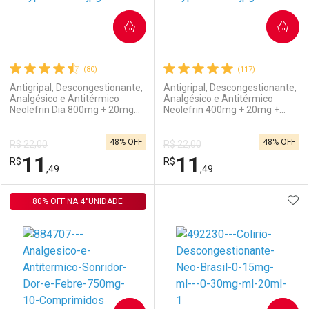
COMPRAR
COMPRAR
(80)
(117)
Antigripal, Descongestionante,
Antigripal, Descongestionante,
Analgésico e Antitérmico
Analgésico e Antitérmico
Neolefrin Dia 800mg + 20mg
Neolefrin 400mg + 20mg +
Ativar Desconto
Ativar Desconto
20 Comprimidos
400mg + 4mg 20 Comprimidos
48% OFF
48% OFF
R$ 22,00
R$ 22,00
Comprar sem Desconto
Comprar sem Desconto
11
11
R$
Comprar sem Desconto
R$
Comprar sem Desconto
Por R$ 5,50/cada
Por R$ 10,50/cada
,49
,49
Por R$ 5,50/cada
Por R$ 10,50/cada
ADI
80% OFF NA 4°UNIDADE
FECHAR
FECHAR
F
F
Laboratório
Por Menos
Laboratório
Por Menos