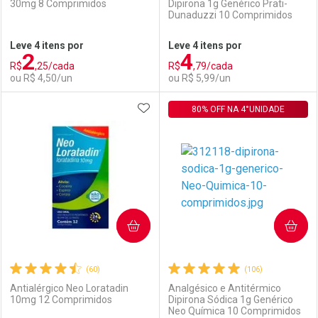
30mg 8 Comprimidos
Dipirona 1g Genérico Prati-
Dunaduzzi 10 Comprimidos
Ativar Desconto
Ativar Desconto
Leve 4 itens por
Leve 4 itens por
2
4
Comprar sem Desconto
Comprar sem Desconto
R$
,25/cada
R$
,79/cada
Comprar sem Desconto
Comprar sem Desconto
Por R$ 8,99/cada
Por R$ 79,00/cada
ou R$ 4,50/un
ou R$ 5,99/un
Por R$ 8,99/cada
Por R$ 79,00/cada
ADICIONAR AOS FAVORITOS
FECHAR
FECHAR
80% OFF NA 4°UNIDADE
F
F
Laboratório
Por Menos
Laboratório
Por Menos
COMPRAR
COMPRAR
(60)
(106)
Antialérgico Neo Loratadin
Analgésico e Antitérmico
10mg 12 Comprimidos
Dipirona Sódica 1g Genérico
Neo Química 10 Comprimidos