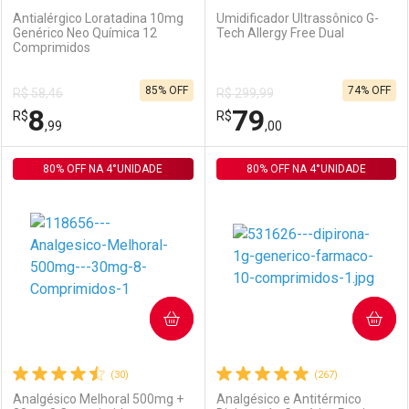
Antialérgico Loratadina 10mg
Umidificador Ultrassônico G-
Genérico Neo Química 12
Tech Allergy Free Dual
Comprimidos
85% OFF
74% OFF
R$ 58,46
R$ 299,99
8
79
R$
R$
,99
,00
80% OFF NA 4°UNIDADE
FECHAR
FECHAR
80% OFF NA 4°UNIDADE
F
F
Laboratório
Por Menos
Laboratório
Por Menos
COMPRAR
COMPRAR
(30)
(267)
Analgésico Melhoral 500mg +
Analgésico e Antitérmico