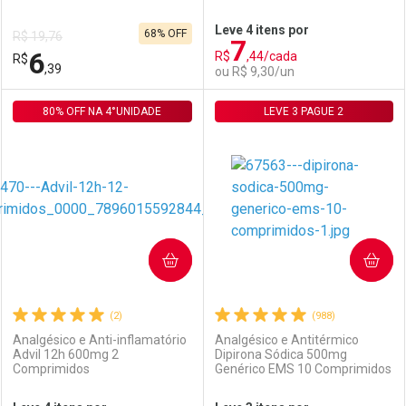
Ativar Desconto
Ativar Desconto
Leve 4 itens por
68% OFF
R$ 19,76
7
Comprar sem Desconto
Comprar sem Desconto
6
R$
,44/cada
R$
Comprar sem Desconto
Comprar sem Desconto
Por R$ 4,50/cada
Por R$ 5,99/cada
,39
ou R$ 9,30/un
Por R$ 4,50/cada
Por R$ 5,99/cada
80% OFF NA 4°UNIDADE
FECHAR
FECHAR
LEVE 3 PAGUE 2
F
F
Laboratório
Por Menos
Laboratório
Por Menos
COMPRAR
COMPRAR
(2)
(988)
Analgésico e Anti-inflamatório
Analgésico e Antitérmico
Advil 12h 600mg 2
Dipirona Sódica 500mg
Comprimidos
Genérico EMS 10 Comprimidos
Ativar Desconto
Ativar Desconto