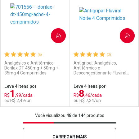
Laboratório
Por Menos
Laboratório
Por Menos
COMPRAR
COMPRAR
(6)
(2)
Analgésico e Antitérmico
Antigripal, Analgésico,
Dorilax DT 450mg + 50mg +
Antitérmico e
35mg 4 Comprimidos
Descongestionante Fluviral
Ativar Desconto
Ativar Desconto
Noite 800mg + 20mg + 4mg 4
Comprimidos
Leve 4 itens por
Leve 4 itens por
1
8
Comprar sem Desconto
Comprar sem Desconto
R$
,99/cada
R$
,46/cada
Comprar sem Desconto
Comprar sem Desconto
Por R$ 11,99/cada
Por R$ 72,69/cada
ou R$ 2,49/un
ou R$ 7,34/un
Por R$ 11,99/cada
Por R$ 72,69/cada
FECHAR
FECHAR
F
F
Você visualizou
48
de
144
produtos
Laboratório
Por Menos
Laboratório
Por Menos
CARREGAR MAIS