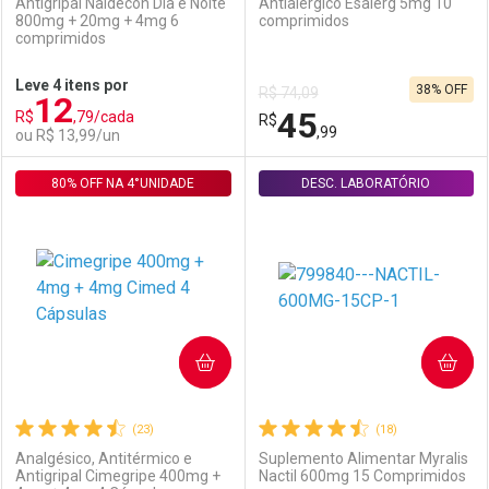
Antigripal Naldecon Dia e Noite
Antialérgico Esalerg 5mg 10
800mg + 20mg + 4mg 6
comprimidos
comprimidos
Ativar Desconto
Ativar Desconto
Leve 4 itens por
38% OFF
R$ 74,09
12
Comprar sem Desconto
Comprar sem Desconto
45
R$
,79/cada
Comprar sem Desconto
R$
Comprar sem Desconto
Por R$ 10,10/cada
Por R$ 6,99/cada
,99
ou R$ 13,99/un
Por R$ 10,10/cada
Por R$ 6,99/cada
80% OFF NA 4°UNIDADE
FECHAR
FECHAR
DESC. LABORATÓRIO
F
F
Laboratório
Por Menos
Laboratório
Por Menos
COMPRAR
COMPRAR
(23)
(18)
Analgésico, Antitérmico e
Suplemento Alimentar Myralis
Antigripal Cimegripe 400mg +
Nactil 600mg 15 Comprimidos