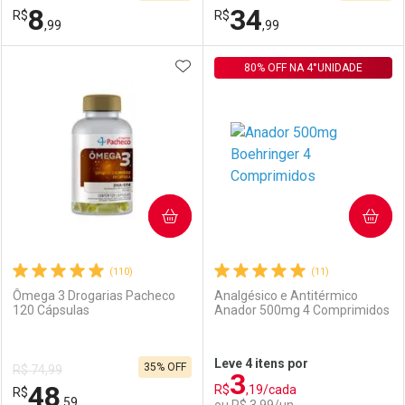
Comprar sem Desconto
Comprar sem Desconto
8
34
R$
Comprar sem Desconto
R$
Comprar sem Desconto
Por R$ 10,95/cada
Por R$ 4,98/cada
,99
,99
Por R$ 10,95/cada
Por R$ 4,98/cada
ADICIONAR AOS FAVORITOS
FECHAR
FECHAR
80% OFF NA 4°UNIDADE
F
F
Laboratório
Por Menos
Laboratório
Por Menos
COMPRAR
COMPRAR
(110)
(11)
Ômega 3 Drogarias Pacheco
Analgésico e Antitérmico
120 Cápsulas
Anador 500mg 4 Comprimidos
Ativar Desconto
Ativar Desconto
Leve 4 itens por
35% OFF
R$ 74,99
3
Comprar sem Desconto
Comprar sem Desconto
48
R$
,19/cada
R$
Comprar sem Desconto
Comprar sem Desconto
Por R$ 8,99/cada
Por R$ 34,99/cada
,59