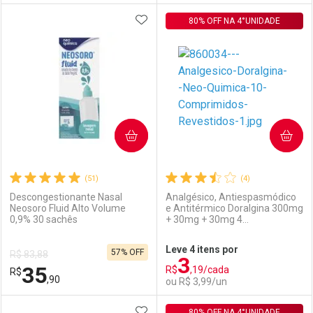
ADICIONAR AOS FAVORITOS
FECHAR
FECHAR
80% OFF NA 4°UNIDADE
F
F
Laboratório
Por Menos
Laboratório
Por Menos
COMPRAR
COMPRAR
(51)
(4)
Descongestionante Nasal
Analgésico, Antiespasmódico
Neosoro Fluid Alto Volume
e Antitérmico Doralgina 300mg
0,9% 30 sachês
+ 30mg + 30mg 4
Ativar Desconto
Ativar Desconto
Comprimidos Revestidos
Leve 4 itens por
57% OFF
R$ 83,88
3
Comprar sem Desconto
Comprar sem Desconto
35
R$
,19/cada
R$
Comprar sem Desconto
Comprar sem Desconto
Por R$ 42,50/cada
Por R$ 13,57/cada
,90
ou R$ 3,99/un
Por R$ 42,50/cada
Por R$ 13,57/cada
ADICIONAR AOS FAVORITOS
80% OFF NA 4°UNIDADE