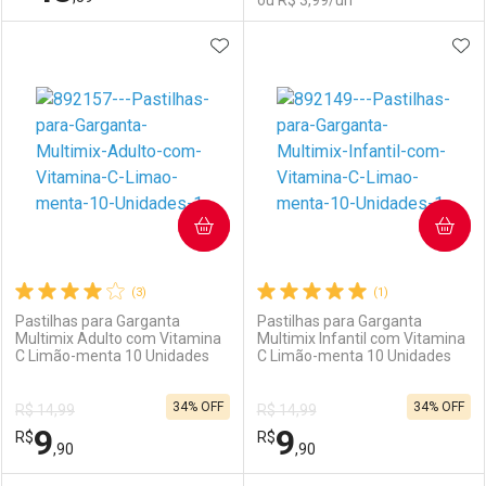
ou R$ 3,99/un
Por R$ 8,99/cada
Por R$ 34,99/cada
ADICIONAR AOS FAVORITOS
ADI
FECHAR
FECHAR
F
F
Laboratório
Por Menos
Laboratório
Por Menos
COMPRAR
COMPRAR
(3)
(1)
Pastilhas para Garganta
Pastilhas para Garganta
Multimix Adulto com Vitamina
Multimix Infantil com Vitamina
C Limão-menta 10 Unidades
C Limão-menta 10 Unidades
Ativar Desconto
Ativar Desconto
34% OFF
34% OFF
R$ 14,99
R$ 14,99
Comprar sem Desconto
Comprar sem Desconto
9
9
R$
Comprar sem Desconto
R$
Comprar sem Desconto
Por R$ 48,59/cada
Por R$ 3,99/cada
,90
,90
Por R$ 48,59/cada
Por R$ 3,99/cada