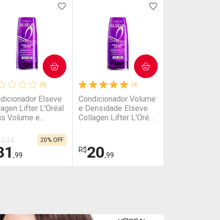
NAR AOS FAVORITOS
ADICIONAR AOS FAVORITOS
ADICIONAR AOS 
COMPRAR
COMPRAR
(0)
(4)
dicionador Elseve
Condicionador Volume
lagen Lifter L'Oréal
e Densidade Elseve
is Volume e
Collagen Lifter L'Oréal
sidade 400ml
Paris 200ml
40,19
20% OFF
31
20
R$
,99
,99
HAR
HAR
FECHAR
FECHAR
FECHAR
FECHAR
boratório
Laboratório
or Menos
Por Menos