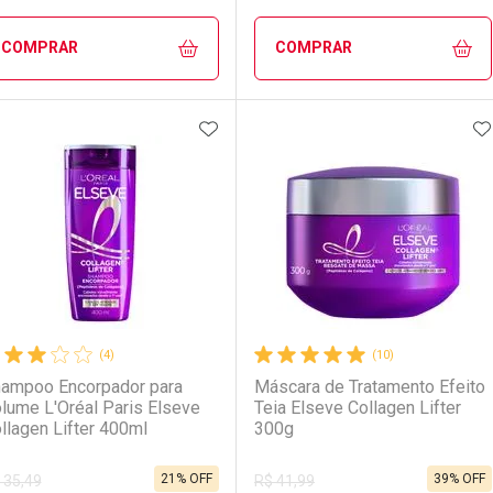
COMPRAR
COMPRAR
ADICIONAR AOS FAVORITOS
A
FECHAR
FECHAR
F
F
aboratório
or Menos
Laboratório
Por Menos
(4)
(10)
ampoo Encorpador para
Máscara de Tratamento Efeito
lume L'Oréal Paris Elseve
Teia Elseve Collagen Lifter
llagen Lifter 400ml
300g
21% OFF
39% OFF
 35,49
R$ 41,99