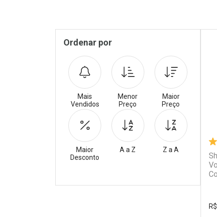
Pr
Sidebar
Ordenar por
Mais
Menor
Maior
Vendidos
Preço
Preço
Maior
A a Z
Z a A
Sh
Desconto
Vo
Co
Filtros
R$