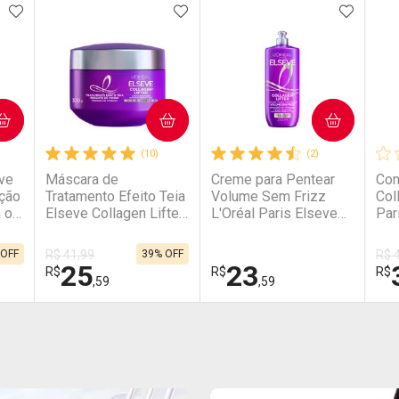
ORITOS
ADICIONAR AOS FAVORITOS
ADICIONAR AOS FAVORITOS
ADICIO
COMPRAR
COMPRAR
(10)
(2)
ve
Máscara de
Creme para Pentear
Con
eção
Tratamento Efeito Teia
Volume Sem Frizz
Col
 o
Elseve Collagen Lifter
L'Oréal Paris Elseve
Par
300g
Colágeno Lifter 250ml
Den
 OFF
R$ 41,99
39% OFF
R$ 
25
23
R$
R$
R$
,59
,59
FECHAR
FECHAR
FECHAR
FECHAR
FEC
FEC
Laboratório
Laboratório
La
Por Menos
Por Menos
P