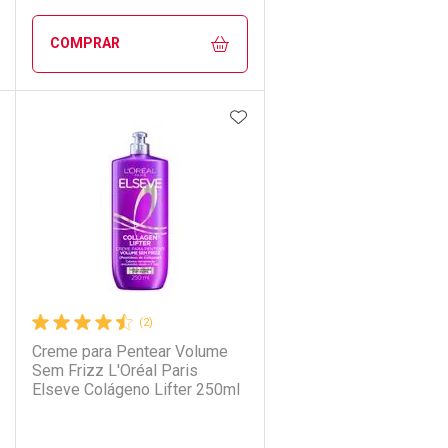
COMPRAR
DICIONAR AOS FAVORITOS
ADICIONAR AOS FAVORIT
ECHAR
ECHAR
FECHAR
FECHAR
Laboratório
Por Menos
(2)
Creme para Pentear Volume
Sem Frizz L'Oréal Paris
Elseve Colágeno Lifter 250ml