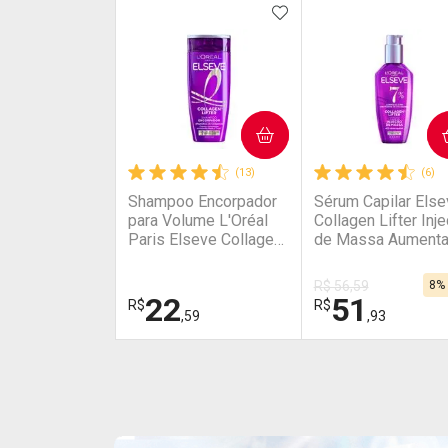
ADICIONAR AOS FAV
COMPRAR
COMPRAR
(13)
(6)
Shampoo Encorpador
Sérum Capilar Else
para Volume L'Oréal
Collagen Lifter Inj
Paris Elseve Collagen
de Massa Aumenta
Lifter 200ml
Volume 100ml
R$ 56,59
8%
22
51
R$
R$
,59
,93
FECHAR
FECHAR
Laboratório
Laboratório
Por Menos
Por Menos