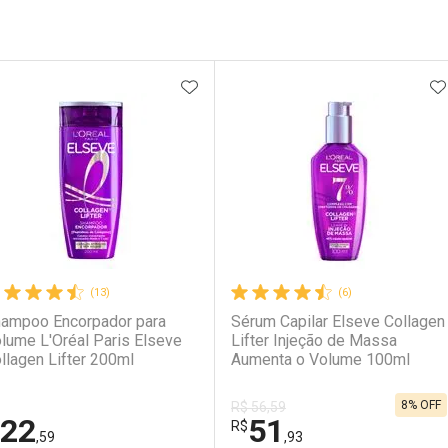
ateleira
ADICIONAR AOS FAVORITOS
A
(13)
(6)
ampoo Encorpador para
Sérum Capilar Elseve Collagen
lume L'Oréal Paris Elseve
Lifter Injeção de Massa
llagen Lifter 200ml
Aumenta o Volume 100ml
8% OFF
R$ 56,59
22
51
R$
,59
,93