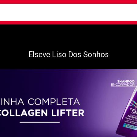
busca
isa?
Elseve Liso Dos Sonhos