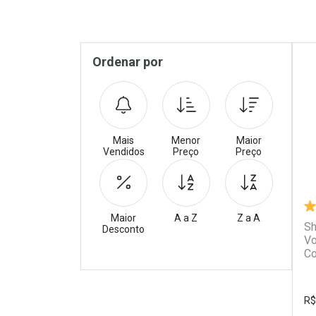
Pr
Sidebar
Ordenar por
Mais
Menor
Maior
Vendidos
Preço
Preço
Maior
A a Z
Z a A
Sh
Desconto
Vo
Co
Filtros
R$