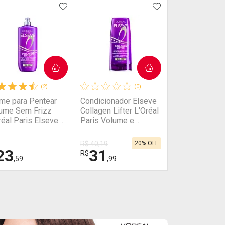
NAR AOS FAVORITOS
ADICIONAR AOS FAVORITOS
ADICIONAR AOS 
COMPRAR
COMPRAR
(2)
(0)
me para Pentear
Condicionador Elseve
ume Sem Frizz
Collagen Lifter L'Oréal
réal Paris Elseve
Paris Volume e
ágeno Lifter 250ml
Densidade 400ml
R$ 40,19
20% OFF
23
31
R$
,59
,99
HAR
HAR
FECHAR
FECHAR
FECHAR
FECHAR
boratório
Laboratório
or Menos
Por Menos