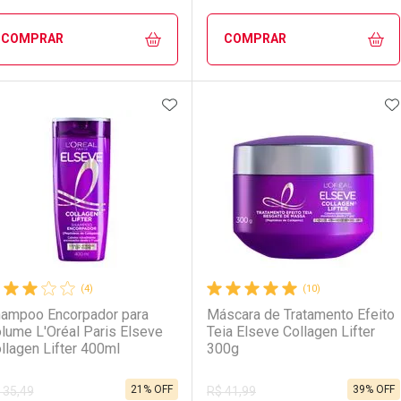
COMPRAR
COMPRAR
ADICIONAR AOS FAVORITOS
A
FECHAR
FECHAR
F
F
aboratório
or Menos
Laboratório
Por Menos
(4)
(10)
ampoo Encorpador para
Máscara de Tratamento Efeito
lume L'Oréal Paris Elseve
Teia Elseve Collagen Lifter
llagen Lifter 400ml
300g
21% OFF
39% OFF
 35,49
R$ 41,99