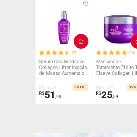
ADICIONAR AOS FAV
COMPRAR
COMPRAR
(7)
(10)
Sérum Capilar Elseve
Máscara de
Collagen Lifter Injeção
Tratamento Efeito 
de Massa Aumenta o
Elseve Collagen Lif
Volume 100ml
300g
R$ 56,59
8% OFF
R$ 41,99
39%
51
25
R$
R$
,93
,59
FECHAR
FECHAR
Laboratório
Laboratório
Por Menos
Por Menos