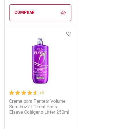
COMPRAR
DICIONAR AOS FAVORITOS
ADICIONAR AOS FAVORIT
ECHAR
ECHAR
FECHAR
FECHAR
Laboratório
Por Menos
(2)
Creme para Pentear Volume
Sem Frizz L'Oréal Paris
Elseve Colágeno Lifter 250ml