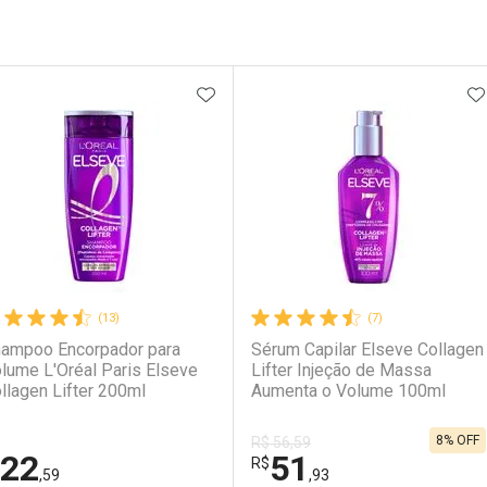
ateleira
ADICIONAR AOS FAVORITOS
A
(13)
(7)
ampoo Encorpador para
Sérum Capilar Elseve Collagen
lume L'Oréal Paris Elseve
Lifter Injeção de Massa
llagen Lifter 200ml
Aumenta o Volume 100ml
8% OFF
R$ 56,59
22
51
R$
,59
,93