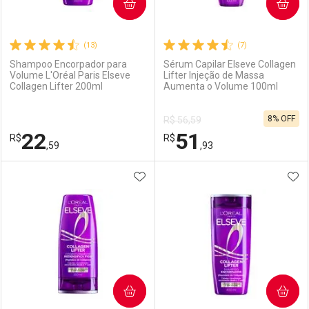
COMPRAR
COMPRAR
(13)
(7)
Shampoo Encorpador para
Sérum Capilar Elseve Collagen
Volume L'Oréal Paris Elseve
Lifter Injeção de Massa
Collagen Lifter 200ml
Aumenta o Volume 100ml
8% OFF
R$ 56,59
22
51
R$
R$
,59
,93
ADICIONAR AOS FAVORITOS
ADI
FECHAR
FECHAR
F
F
Laboratório
Por Menos
Laboratório
Por Menos
COMPRAR
COMPRAR