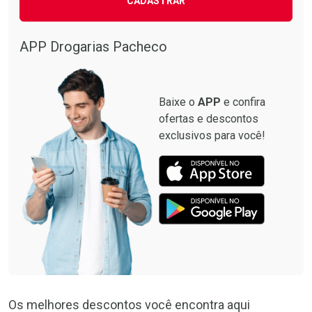
CADASTRAR
Ativar Desconto
Comprar sem Desconto
APP Drogarias Pacheco
Comprar sem Desconto
Por R$ 31,99/cada
Por R$ 31,99/cada
Baixe o
APP
e confira
ofertas e descontos
exclusivos para você!
Os melhores descontos você encontra aqui