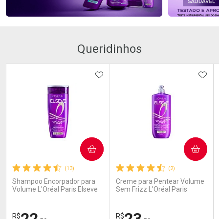
Queridinhos
ADICIONAR AOS FAVORITOS
ADIC
COMPRAR
COMPRAR
(13)
(2)
Shampoo Encorpador para
Creme para Pentear Volume
Volume L'Oréal Paris Elseve
Sem Frizz L'Oréal Paris
Collagen Lifter 200ml
Elseve Colágeno Lifter 250ml
22
23
R$
R$