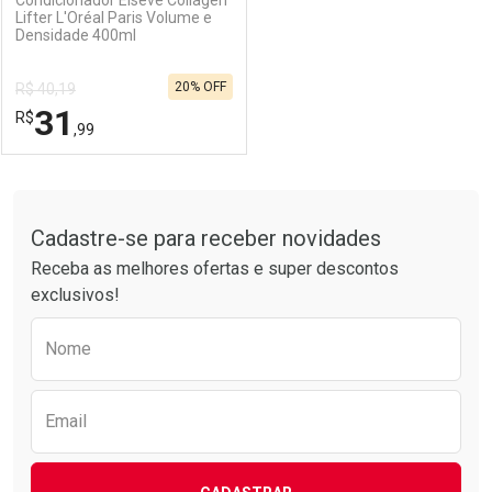
Lifter L'Oréal Paris Volume e
Densidade 400ml
Ativar Desconto
Ativar Desconto
20% OFF
R$ 40,19
Comprar sem Desconto
Comprar sem Desconto
31
R$
Comprar sem Desconto
Comprar sem Desconto
Por R$ 25,59/cada
Por R$ 23,59/cada
,99
Por R$ 25,59/cada
Por R$ 23,59/cada
FECHAR
FECHAR
Tudo sobre a Drogarias Pacheco
Cadastre-se para receber novidades
Laboratório
Por Menos
Receba as melhores ofertas e super descontos
exclusivos!
Preencha o formulário abaixo para receber 
Nome
Email