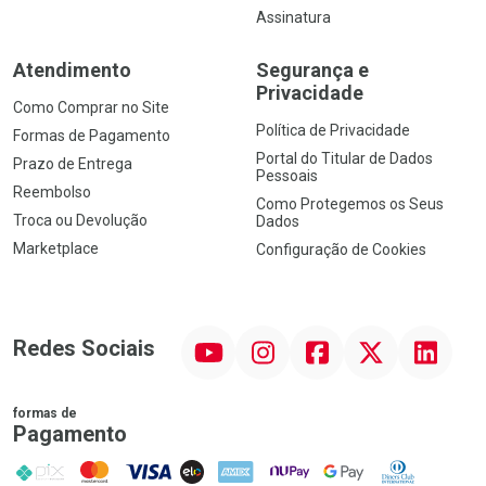
Assinatura
Atendimento
Segurança e
Privacidade
Como Comprar no Site
Política de Privacidade
Formas de Pagamento
Portal do Titular de Dados
Prazo de Entrega
Pessoais
Reembolso
Como Protegemos os Seus
Troca ou Devolução
Dados
Marketplace
Configuração de Cookies
YouTube
Instagram
Facebook
Twitter
Linkedin
Redes Sociais
formas de
Pagamento
PIX
MasterCard
VISA
ELO
AMEX
NuPay
Google Pay
Diners Club