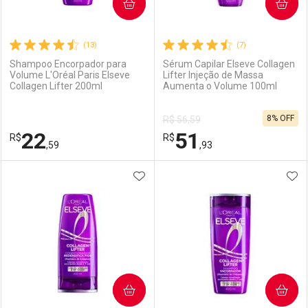
COMPRAR
COMPRAR
(13)
(7)
Shampoo Encorpador para
Sérum Capilar Elseve Collagen
Volume L'Oréal Paris Elseve
Lifter Injeção de Massa
Collagen Lifter 200ml
Aumenta o Volume 100ml
8% OFF
R$ 56,59
22
51
R$
R$
,59
,93
ADICIONAR AOS FAVORITOS
ADI
FECHAR
FECHAR
F
F
Laboratório
Por Menos
Laboratório
Por Menos
COMPRAR
COMPRAR