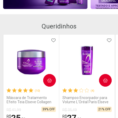
Queridinhos
ADICIONAR AOS FAVORITOS
ADIC
COMPRAR
COMPRAR
(10)
(4)
Máscara de Tratamento
Shampoo Encorpador para
Efeito Teia Elseve Collagen
Volume L'Oréal Paris Elseve
Lifter 300g
Collagen Lifter 400ml
39% OFF
21% OFF
R$ 41,99
R$ 35,49
25
27
R$
R$