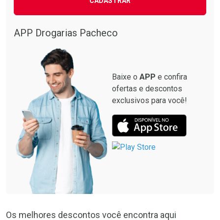
CADASTRAR
Ativar Desconto
Comprar sem Desconto
APP Drogarias Pacheco
Comprar sem Desconto
Por R$ 31,99/cada
Por R$ 31,99/cada
Baixe o
APP
e confira
ofertas e descontos
exclusivos para você!
Os melhores descontos você encontra aqui