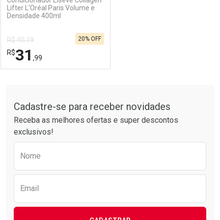
Lifter L'Oréal Paris Volume e
Densidade 400ml
Ativar Desconto
Ativar Desconto
20% OFF
R$ 40,19
Comprar sem Desconto
Comprar sem Desconto
31
R$
Comprar sem Desconto
Comprar sem Desconto
Por R$ 25,59/cada
Por R$ 23,59/cada
,99
Por R$ 25,59/cada
Por R$ 23,59/cada
FECHAR
FECHAR
Tudo sobre a Drogarias Pacheco
Cadastre-se para receber novidades
Laboratório
Por Menos
Receba as melhores ofertas e super descontos
exclusivos!
Preencha o formulário abaixo para receber 
Nome
Email