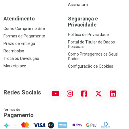
Assinatura
Atendimento
Segurança e
Privacidade
Como Comprar no Site
Política de Privacidade
Formas de Pagamento
Portal do Titular de Dados
Prazo de Entrega
Pessoais
Reembolso
Como Protegemos os Seus
Troca ou Devolução
Dados
Marketplace
Configuração de Cookies
YouTube
Instagram
Facebook
Twitter
Linkedin
Redes Sociais
formas de
Pagamento
PIX
MasterCard
VISA
ELO
AMEX
NuPay
Google Pay
Diners Club