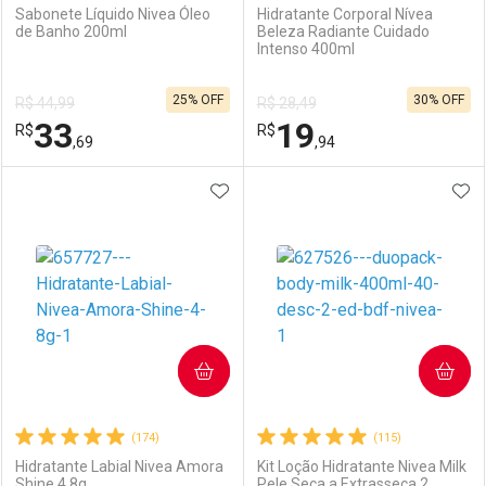
Sabonete Líquido Nivea Óleo
Hidratante Corporal Nívea
de Banho 200ml
Beleza Radiante Cuidado
Intenso 400ml
25% OFF
30% OFF
R$ 44,99
R$ 28,49
33
19
R$
R$
,69
,94
ADICIONAR AOS FAVORITOS
ADI
FECHAR
FECHAR
F
F
Laboratório
Por Menos
Laboratório
Por Menos
COMPRAR
COMPRAR
(174)
(115)
Hidratante Labial Nivea Amora
Kit Loção Hidratante Nivea Milk
Shine 4,8g
Pele Seca a Extrasseca 2