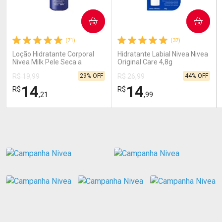
COMPRAR
COMPRAR
(71)
(37)
Loção Hidratante Corporal
Hidratante Labial Nivea Nivea
Nivea Milk Pele Seca a
Original Care 4,8g
Extrasseca 200ml
29% OFF
44% OFF
R$ 19,99
R$ 26,99
14
14
R$
R$
,21
,99
FECHAR
FECHAR
FEC
FEC
Laboratório
Laboratório
Por Menos
Por Menos