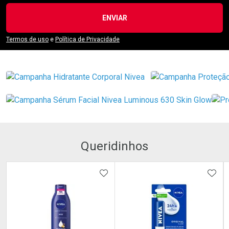
ENVIAR
Termos de uso
e
Política de Privacidade
Queridinhos
ADICIONAR AOS FAVORITOS
ADIC