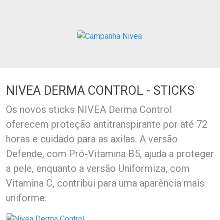
Ativar Desconto
Ativar Desconto
Comprar sem Desconto
Comprar sem Desconto
Comprar sem Desconto
Comprar sem Desconto
Por R$ 14,21/cada
Por R$ 14,99/cada
Por R$ 14,21/cada
Por R$ 14,99/cada
NIVEA DERMA CONTROL - STICKS
Os novos sticks NIVEA Derma Control
oferecem proteção antitranspirante por até 72
horas e cuidado para as axilas. A versão
Defende, com Pró-Vitamina B5, ajuda a proteger
a pele, enquanto a versão Uniformiza, com
Vitamina C, contribui para uma aparência mais
uniforme.