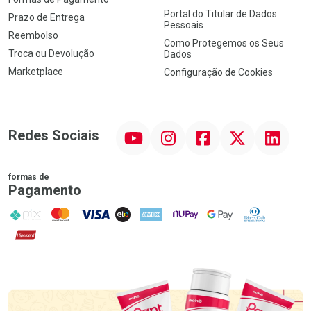
Portal do Titular de Dados
Prazo de Entrega
Pessoais
Reembolso
Como Protegemos os Seus
Troca ou Devolução
Dados
Marketplace
Configuração de Cookies
YouTube
Instagram
Facebook
Twitter
Linkedin
Redes Sociais
formas de
Pagamento
PIX
MasterCard
VISA
ELO
AMEX
NuPay
Google Pay
Diners Club
Hipercard
Promoção em Destaque