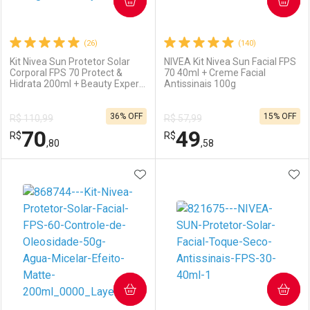
COMPRAR
COMPRAR
(26)
(140)
Kit Nivea Sun Protetor Solar
NIVEA Kit Nivea Sun Facial FPS
Corporal FPS 70 Protect &
70 40ml + Creme Facial
Hidrata 200ml + Beauty Expert
Antissinais 100g
Ativar Desconto
Ativar Desconto
Facial FPS 60 Controle da
Oleosidade 50g
36% OFF
15% OFF
R$ 110,99
R$ 57,99
Comprar sem Desconto
Comprar sem Desconto
70
49
R$
Comprar sem Desconto
R$
Comprar sem Desconto
Por R$ 39,90/cada
Por R$ 66,62/cada
,80
,58
Por R$ 39,90/cada
Por R$ 66,62/cada
ADICIONAR AOS FAVORITOS
ADI
FECHAR
FECHAR
F
F
Laboratório
Por Menos
Laboratório
Por Menos
COMPRAR
COMPRAR