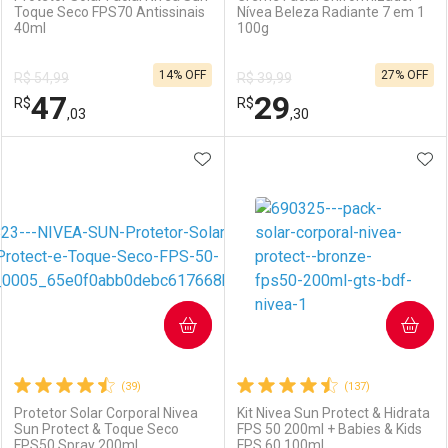
Toque Seco FPS70 Antissinais
Nívea Beleza Radiante 7 em 1
40ml
100g
Ativar Desconto
Ativar Desconto
14% OFF
27% OFF
R$ 54,99
R$ 39,99
Comprar sem Desconto
Comprar sem Desconto
47
29
R$
Comprar sem Desconto
R$
Comprar sem Desconto
Por R$ 28,41/cada
Por R$ 35,27/cada
,03
,30
Por R$ 28,41/cada
Por R$ 35,27/cada
ADICIONAR AOS FAVORITOS
ADI
FECHAR
FECHAR
F
F
Laboratório
Por Menos
Laboratório
Por Menos
COMPRAR
COMPRAR
(39)
(137)
Protetor Solar Corporal Nivea
Kit Nivea Sun Protect & Hidrata
Sun Protect & Toque Seco
FPS 50 200ml + Babies & Kids
FPS50 Spray 200ml
FPS 60 100ml