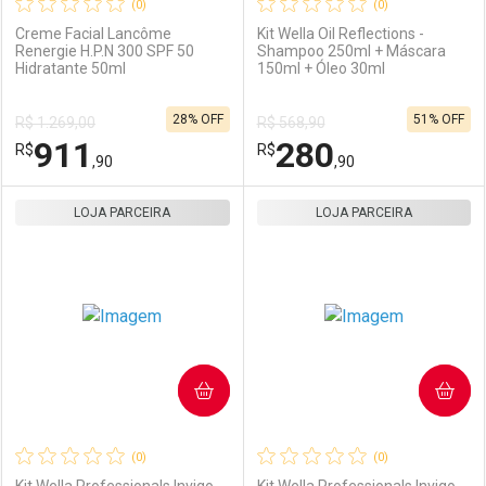
(0)
(0)
Creme Facial Lancôme
Kit Wella Oil Reflections -
Renergie H.P.N 300 SPF 50
Shampoo 250ml + Máscara
Hidratante 50ml
150ml + Óleo 30ml
Ativar Desconto
Ativar Desconto
28% OFF
51% OFF
R$ 1.269,00
R$ 568,90
Comprar sem Desconto
Comprar sem Desconto
911
280
R$
Comprar sem Desconto
R$
Comprar sem Desconto
Por R$ 169,90/cada
Por R$ 343,90/cada
,90
,90
Por R$ 169,90/cada
Por R$ 343,90/cada
LOJA PARCEIRA
FECHAR
FECHAR
LOJA PARCEIRA
F
F
Laboratório
Por Menos
Laboratório
Por Menos
COMPRAR
COMPRAR
(0)
(0)