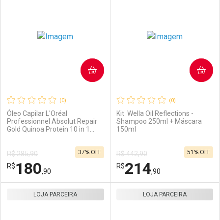
Laboratório
Por Menos
Laboratório
Por Menos
COMPRAR
COMPRAR
(0)
(0)
Óleo Capilar L'Oréal
Kit Wella Oil Reflections -
Professionnel Absolut Repair
Shampoo 250ml + Máscara
Gold Quinoa Protein 10 in 1
150ml
Ativar Desconto
Ativar Desconto
90ml
37% OFF
51% OFF
R$ 285,90
R$ 442,90
Comprar sem Desconto
Comprar sem Desconto
180
214
R$
Comprar sem Desconto
R$
Comprar sem Desconto
Por R$ 95,90/cada
Por R$ 409,90/cada
,90
,90
Por R$ 95,90/cada
Por R$ 409,90/cada
LOJA PARCEIRA
FECHAR
FECHAR
LOJA PARCEIRA
F
F