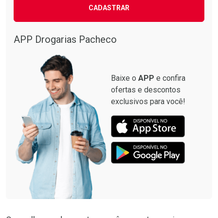
CADASTRAR
Ativar Desconto
Comprar sem Desconto
APP Drogarias Pacheco
Ver Desconto Convênio
Comprar sem Desconto
Por R$ 245,90/cada
Por R$ 245,90/cada
Baixe o
APP
e confira
ofertas e descontos
exclusivos para você!