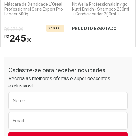
Máscara de Densidade L'Oréal
Kit Wella Professionals Invigo
Professionnel Serie Expert Pro
Nutri Enrich - Shampoo 250ml
Longer 500g
+ Condicionador 200ml +
Ativar Desconto
Ativar Desconto
Máscara 150ml + Óleo Capilar
30ml
34% OFF
PRODUTO ESGOTADO
R$ 374,90
Comprar sem Desconto
Comprar sem Desconto
245
R$
Comprar sem Desconto
Comprar sem Desconto
Por R$ 56,90/cada
Por R$ 333,90/cada
,90
Por R$ 56,90/cada
Por R$ 333,90/cada
FECHAR
FECHAR
FEC
FEC
Tudo sobre a Drogarias Pacheco
Cadastre-se para receber novidades
Laboratório
Por Menos
Laboratório
Por Menos
Receba as melhores ofertas e super descontos
exclusivos!
Preencha o formulário abaixo para receber 
Nome
Email