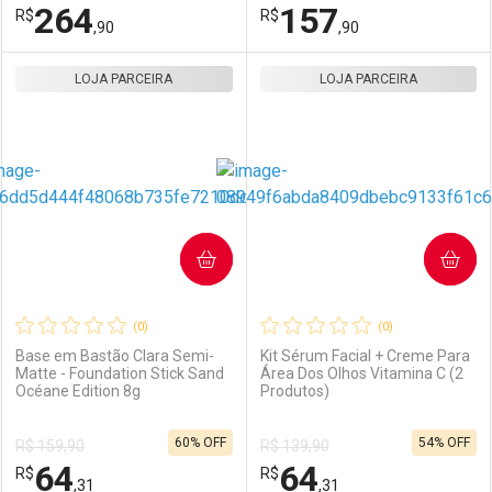
264
157
R$
Comprar sem Desconto
R$
Comprar sem Desconto
Por R$ 197,90/cada
Por R$ 56,90/cada
,90
,90
Por R$ 197,90/cada
Por R$ 56,90/cada
LOJA PARCEIRA
FECHAR
FECHAR
LOJA PARCEIRA
F
F
Laboratório
Por Menos
Laboratório
Por Menos
COMPRAR
COMPRAR
(0)
(0)
Base em Bastão Clara Semi-
Kit Sérum Facial + Creme Para
Matte - Foundation Stick Sand
Área Dos Olhos Vitamina C (2
Océane Edition 8g
Produtos)
Ativar Desconto
Ativar Desconto
60% OFF
54% OFF
R$ 159,90
R$ 139,90
Comprar sem Desconto
Comprar sem Desconto
64
64
R$
Comprar sem Desconto
R$
Comprar sem Desconto
Por R$ 264,90/cada
Por R$ 157,90/cada
,31
,31