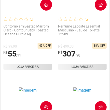
COMPRAR
COMPRAR
(0)
(0)
Contorno em Bastão Marrom
Perfume Lacoste Essential
Claro - Contour Stick Toasted
Masculino - Eau de Toilette
Océane Purple 6g
125ml
Ativar Desconto
Ativar Desconto
45% OFF
38% OFF
R$ 99,90
R$ 499,00
Comprar sem Desconto
Comprar sem Desconto
55
307
R$
Comprar sem Desconto
R$
Comprar sem Desconto
Por R$ 106,90/cada
Por R$ 119,90/cada
,11
,90
Por R$ 106,90/cada
Por R$ 119,90/cada
LOJA PARCEIRA
FECHAR
FECHAR
LOJA PARCEIRA
F
F
Laboratório
Por Menos
Laboratório
Por Menos
COMPRAR
COMPRAR