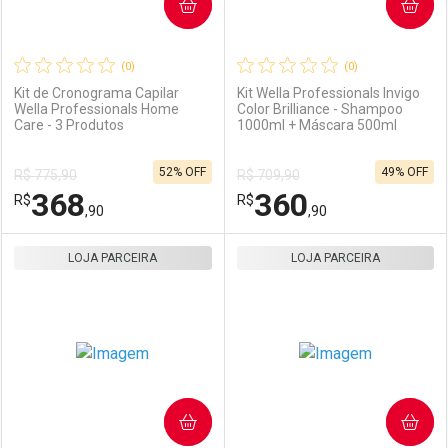
COMPRAR
COMPRAR
(0)
(0)
Kit de Cronograma Capilar
Kit Wella Professionals Invigo
Wella Professionals Home
Color Brilliance - Shampoo
Care - 3 Produtos
1000ml + Máscara 500ml
52% OFF
49% OFF
R$ 775,90
R$ 709,90
368
360
R$
R$
,90
,90
LOJA PARCEIRA
FECHAR
FECHAR
LOJA PARCEIRA
F
F
Laboratório
Por Menos
Laboratório
Por Menos
COMPRAR
COMPRAR