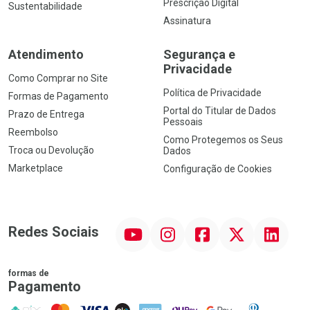
Prescrição Digital
Sustentabilidade
Assinatura
Atendimento
Segurança e
Privacidade
Como Comprar no Site
Política de Privacidade
Formas de Pagamento
Portal do Titular de Dados
Prazo de Entrega
Pessoais
Reembolso
Como Protegemos os Seus
Troca ou Devolução
Dados
Marketplace
Configuração de Cookies
YouTube
Instagram
Facebook
Twitter
Linkedin
Redes Sociais
formas de
Pagamento
PIX
MasterCard
VISA
ELO
AMEX
NuPay
Google Pay
Diners Club