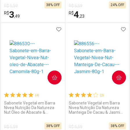
38% OFF
24% OFF
R$ 5,59
R$ 5,59
Comprar sem Desconto
Comprar sem Desconto
3
4
R$
Comprar sem Desconto
R$
Comprar sem Desconto
Por R$ 19,90/cada
Por R$ 4,39/cada
,49
,23
Por R$ 19,90/cada
Por R$ 4,39/cada
ADICIONAR AOS FAVORITOS
ADI
FECHAR
FECHAR
F
F
Laboratório
Por Menos
Laboratório
Por Menos
COMPRAR
COMPRAR
(4)
(2)
Sabonete Vegetal em Barra
Sabonete Vegetal em Barra
Nivea Nutrição Da Natureza
Nivea Nutrição Da Natureza
Nut Óleo de Abacate &
Manteiga De Cacau & Jasmim
Ativar Desconto
Ativar Desconto
Camomila 80g
80g
38% OFF
38% OFF
R$ 5,59
R$ 5,59
Comprar sem Desconto
Comprar sem Desconto