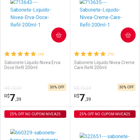
Laboratório
Por Menos
Laboratório
Por Menos
COMPRAR
COMPRAR
(24)
(75)
Sabonete Líquido Nivea Erva
Sabonete Líquido Nivea Creme
Doce Refil 200ml
Care Refil 200ml
Ativar Desconto
Ativar Desconto
30% OFF
30% OFF
R$ 10,59
R$ 10,59
Comprar sem Desconto
Comprar sem Desconto
7
7
R$
Comprar sem Desconto
R$
Comprar sem Desconto
Por R$ 16,29/cada
Por R$ 3,14/cada
,39
,39
Por R$ 16,29/cada
Por R$ 3,14/cada
25% OFF NO CUPOM NIVEA25
FECHAR
FECHAR
25% OFF NO CUPOM NIVEA25
F
F
Laboratório
Por Menos
Laboratório
Por Menos