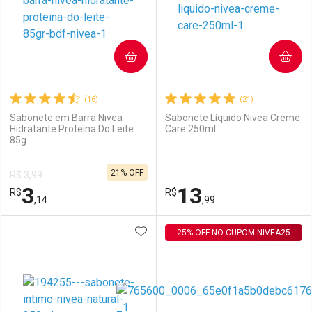
COMPRAR
COMPRAR
(16)
(21)
Sabonete em Barra Nivea
Sabonete Líquido Nivea Creme
Hidratante Proteína Do Leite
Care 250ml
85g
Ativar Desconto
Ativar Desconto
21% OFF
R$ 3,99
Comprar sem Desconto
Comprar sem Desconto
3
13
R$
Comprar sem Desconto
R$
Comprar sem Desconto
Por R$ 7,39/cada
Por R$ 7,39/cada
,14
,99
Por R$ 7,39/cada
Por R$ 7,39/cada
ADICIONAR AOS FAVORITOS
FECHAR
FECHAR
25% OFF NO CUPOM NIVEA25
F
F
Laboratório
Por Menos
Laboratório
Por Menos