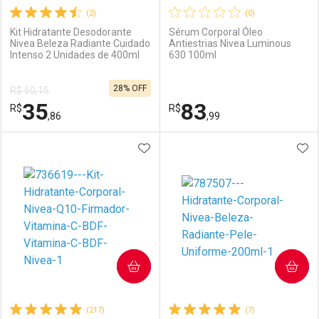
(2)
(0)
Kit Hidratante Desodorante
Sérum Corporal Óleo
Nivea Beleza Radiante Cuidado
Antiestrias Nivea Luminous
Intenso 2 Unidades de 400ml
630 100ml
Ativar Desconto
Ativar Desconto
28% OFF
R$ 50,15
Comprar sem Desconto
Comprar sem Desconto
35
83
R$
Comprar sem Desconto
R$
Comprar sem Desconto
Por R$ 13,99/cada
Por R$ 33,69/cada
,86
,99
Por R$ 13,99/cada
Por R$ 33,69/cada
ADICIONAR AOS FAVORITOS
ADI
FECHAR
FECHAR
F
F
Laboratório
Por Menos
Laboratório
Por Menos
COMPRAR
COMPRAR
(217)
(7)