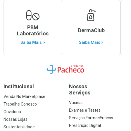
PBM
DermaClub
Laboratórios
Saiba Mais >
Saiba Mais >
Ir para a Home
Institucional
Nossos
Serviços
Venda No Marketplace
Vacinas
Trabalhe Conosco
Exames e Testes
Ouvidoria
Serviços Farmacêuticos
Nossas Lojas
Prescrição Digital
Sustentabilidade