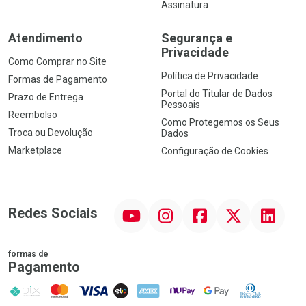
Assinatura
Atendimento
Segurança e
Privacidade
Como Comprar no Site
Política de Privacidade
Formas de Pagamento
Portal do Titular de Dados
Prazo de Entrega
Pessoais
Reembolso
Como Protegemos os Seus
Troca ou Devolução
Dados
Marketplace
Configuração de Cookies
YouTube
Instagram
Facebook
Twitter
Linkedin
Redes Sociais
formas de
Pagamento
PIX
MasterCard
VISA
ELO
AMEX
NuPay
Google Pay
Diners Club