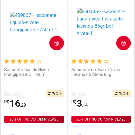
Laboratório
Por Menos
Laboratório
Por Menos
COMPRAR
COMPRAR
(30)
(20)
Sabonete Líquido Nivea
Sabonete em Barra Nivea
Frangipani & Oil 250ml
Lavanda & Óleos 85g
Ativar Desconto
Ativar Desconto
21% OFF
21% OFF
R$ 20,59
R$ 3,99
Comprar sem Desconto
Comprar sem Desconto
16
3
R$
Comprar sem Desconto
R$
Comprar sem Desconto
Por R$ 16,29/cada
Por R$ 3,14/cada
,29
,14
Por R$ 16,29/cada
Por R$ 3,14/cada
25% OFF NO CUPOM NIVEA25
FECHAR
FECHAR
25% OFF NO CUPOM NIVEA25
F
F