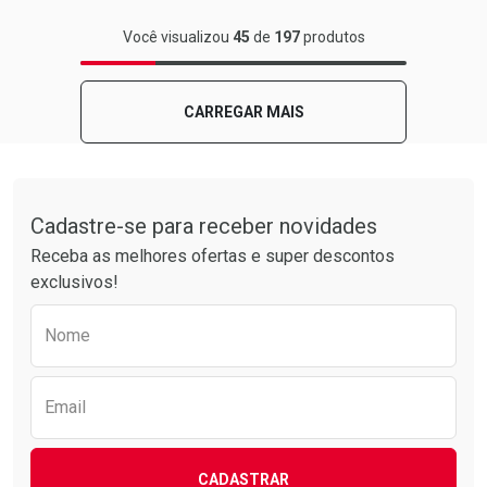
FECHAR
FECHAR
Você visualizou
45
de
197
produtos
Laboratório
Por Menos
CARREGAR MAIS
Tudo sobre a Drogarias Pacheco
Cadastre-se para receber novidades
Receba as melhores ofertas e super descontos
exclusivos!
Preencha o formulário abaixo para receber 
Nome
Ativar Desconto
Comprar sem Desconto
Email
Comprar sem Desconto
Por R$ 47,49/cada
Por R$ 47,49/cada
CADASTRAR