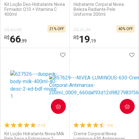
Kit Loção Deo-Hidratante Nivea
Hidratante Corporal Nivea
Firmador Q10 + Vitamina C
Beleza Radiante Pele
400ml
Uniforme 200ml
Ativar Desconto
Ativar Desconto
21% OFF
40% OFF
R$ 84,98
R$ 31,99
Comprar sem Desconto
Comprar sem Desconto
66
19
R$
Comprar sem Desconto
R$
Comprar sem Desconto
Por R$ 35,86/cada
Por R$ 83,99/cada
,99
,19
Por R$ 35,86/cada
Por R$ 83,99/cada
ADICIONAR AOS FAVORITOS
ADI
FECHAR
FECHAR
F
F
Laboratório
Por Menos
Laboratório
Por Menos
COMPRAR
COMPRAR
(115)
(15)
Kit Loção Hidratante Nivea Milk
Creme Corporal Nivea
Pele Seca a Extrasseca 2
Luminous 630 Antimarcas