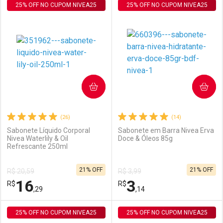
25% OFF NO CUPOM NIVEA25
FECHAR
FECHAR
25% OFF NO CUPOM NIVEA25
F
F
Laboratório
Por Menos
Laboratório
Por Menos
COMPRAR
COMPRAR
(26)
(14)
Sabonete Líquido Corporal
Sabonete em Barra Nivea Erva
Nivea Waterlily & Oil
Doce & Óleos 85g
Refrescante 250ml
Ativar Desconto
Ativar Desconto
21% OFF
21% OFF
R$ 20,59
R$ 3,99
Comprar sem Desconto
Comprar sem Desconto
16
3
R$
Comprar sem Desconto
R$
Comprar sem Desconto
Por R$ 29,90/cada
Por R$ 4,39/cada
,29
,14
Por R$ 29,90/cada
Por R$ 4,39/cada
25% OFF NO CUPOM NIVEA25
FECHAR
FECHAR
25% OFF NO CUPOM NIVEA25
F
F