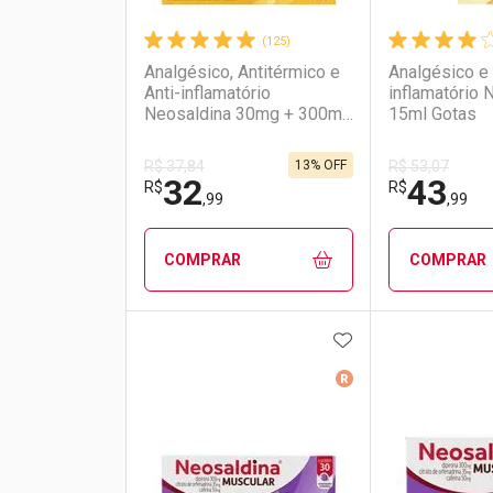
(125)
Analgésico, Antitérmico e
Analgésico e 
Anti-inflamatório
inflamatório 
Neosaldina 30mg + 300mg
15ml Gotas
+ 30mg 20 Drágeas
13% OFF
R$ 37,84
R$ 53,07
32
43
R$
R$
,99
,99
COMPRAR
COMPRAR
ADICIONAR AOS 
FECHAR
FECHAR
Medicamento De Ref
Laboratório
Por Menos
Laborató
Por Men