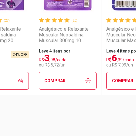
(27)
(20)
 Relaxante
Analgésico e Relaxante
Analgésico e 
saldina
Muscular Neosaldina
Muscular Neo
0mg 20
Muscular 300mg 10
Muscular Ma
 Revestidos
Comprimidos Revestidos
Comprimidos 
Leve 4 itens por
Leve 4 itens po
3
6
24% OFF
Comprar 4 unidades
R$
,98/cada
R$
,39/cada
conto
Ativar Desconto
Ativar Desc
Por R$ 6,50/cada
ou R$ 5,72/un
ou R$ 7,99/un
em Desconto
em Desconto
Comprar sem Desconto
Comprar sem Desconto
Comprar se
Comprar se
COMPRAR
COMPRAR
9/cada
9/cada
Por R$ 8,12/cada
Por R$ 8,12/cada
Por R$ 42,9
Por R$ 42,9
FAVORITOS
FECHAR
FECHAR
FECHAR
FECHAR
erência
rio
os
Laboratório
Por Menos
Laborató
Por Men