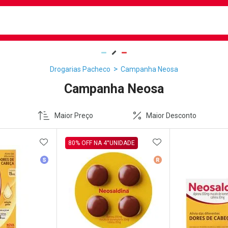
busca
isa?
Drogarias Pacheco
Campanha Neosa
Campanha Neosa
Maior Preço
Maior Desconto
FAVORITOS
ADICIONAR AOS FAVORITOS
ADICIONAR AOS 
80% OFF NA 4°UNIDADE
erência
Medicamento Similar
Medicamento De Ref