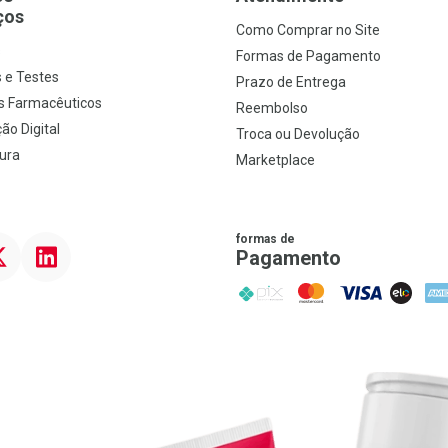
ços
Como Comprar no Site
s
Formas de Pagamento
 e Testes
Prazo de Entrega
s Farmacêuticos
Reembolso
ão Digital
Troca ou Devolução
ura
Marketplace
formas de
ter
Linkedin
Pagamento
PIX
MasterCard
VISA
ELO
AME