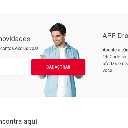
APP Dro
 novidades
contos exclusivos!
Aponte a câm
QR Code ao 
ixo para receber as melhores ofertas:
ofertas e de
CADASTRAR
você!
ncontra aqui