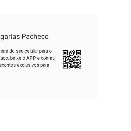
garias Pacheco
era do seu celular para o
lado, baixe o
APP
e confira
scontos exclusivos para