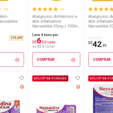
(18)
(42)
Anti-
Analgésico, Antitérmico e
Analgésico, A
Neosaldina
Anti-inflamatório
Anti-inflamató
Neosaldina 30mg + 300mg
Neosaldina 
+ 30mg 4 Drágeas
+ 30mg 30 C
Leve 4 itens por
Revestidos
6
17% OFF
R$ 50,44
42
R$
,50/cada
R$
,99
ou R$ 8,12/un
COMPRAR
COMPRAR
FAVORITOS
ADICIONAR AOS FAVORITOS
ADICIONAR AOS 
FECHAR
FECHAR
FECHAR
FECHAR
80% OFF NA 4°UNIDADE
80% OFF NA 4°U
erência
Medicamento De Referência
Medicamento De Ref
rio
os
Laboratório
Por Menos
Laborató
Por Men