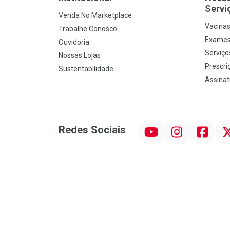
Servi
Venda No Marketplace
Vacina
Trabalhe Conosco
Exames
Ouvidoria
Serviço
Nossas Lojas
Prescriç
Sustentabilidade
Assinat
YouTube
Instagram
Facebook
Twit
Redes Sociais
Promoção em Destaque