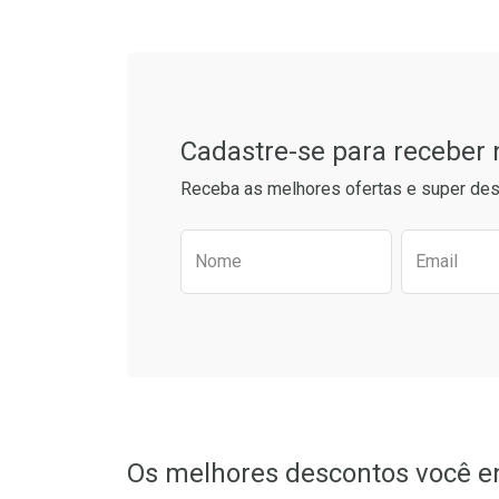
Cadastre-se para receber
Receba as melhores ofertas e super des
Preencha o formulário aba
Nome
Email
Ativar Desconto
Comprar sem Desconto
Comprar sem Desconto
Por R$ 11,63/cada
Por R$ 11,63/cada
Os melhores descontos você e