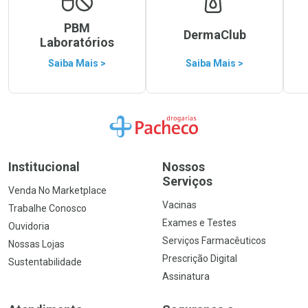
PBM
DermaClub
Laboratórios
Saiba Mais >
Saiba Mais >
Ir para a Home
Institucional
Nossos
Serviços
Venda No Marketplace
Vacinas
Trabalhe Conosco
Exames e Testes
Ouvidoria
Serviços Farmacêuticos
Nossas Lojas
Prescrição Digital
Sustentabilidade
Assinatura