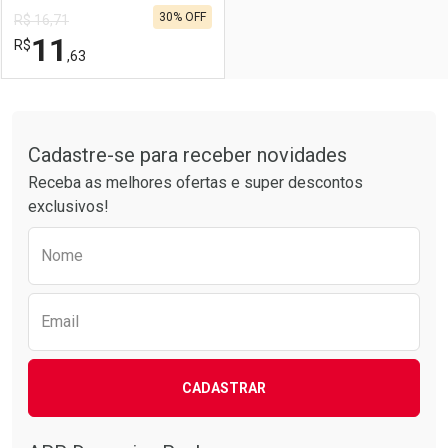
30% OFF
R$ 16,71
Comprar sem Desconto
Comprar sem Desconto
11
R$
Comprar sem Desconto
Comprar sem Desconto
Por R$ 7,99/cada
Por R$ 21,99/cada
,63
Por R$ 7,99/cada
Por R$ 21,99/cada
FECHAR
FECHAR
Tudo sobre a Drogarias Pacheco
Cadastre-se para receber novidades
Laboratório
Por Menos
Receba as melhores ofertas e super descontos
exclusivos!
Preencha o formulário abaixo para receber 
Nome
Email
CADASTRAR
Ativar Desconto
Comprar sem Desconto