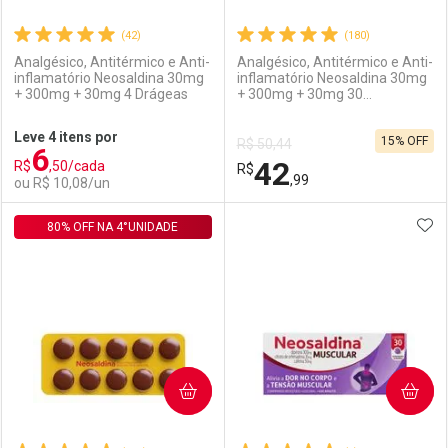
(42)
(180)
Analgésico, Antitérmico e Anti-
Analgésico, Antitérmico e Anti-
inflamatório Neosaldina 30mg
inflamatório Neosaldina 30mg
+ 300mg + 30mg 4 Drágeas
+ 300mg + 30mg 30
Ativar Desconto
Ativar Desconto
Comprimidos Revestidos
Leve 4 itens por
15% OFF
R$ 50,44
6
Comprar sem Desconto
Comprar sem Desconto
42
R$
,50/cada
Comprar sem Desconto
R$
Comprar sem Desconto
Por R$ 32,99/cada
Por R$ 43,99/cada
,99
ou R$ 10,08/un
Por R$ 32,99/cada
Por R$ 43,99/cada
ADI
80% OFF NA 4°UNIDADE
FECHAR
FECHAR
F
F
Laboratório
Por Menos
Laboratório
Por Menos
COMPRAR
COMPRAR