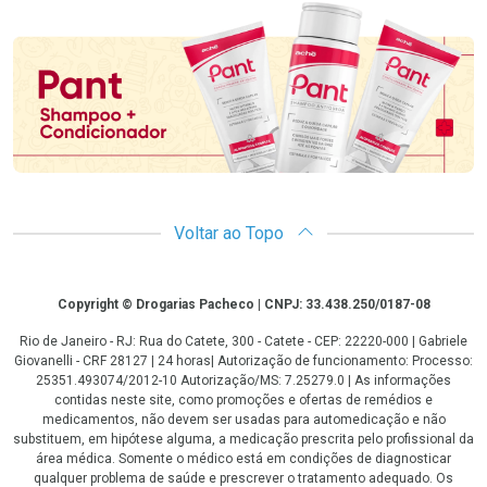
Promoção em Destaque
Voltar ao Topo
Copyright
Copyright © Drogarias Pacheco | CNPJ: 33.438.250/0187-08
Rio de Janeiro - RJ: Rua do Catete, 300 - Catete - CEP: 22220-000 | Gabriele
Giovanelli - CRF 28127 | 24 horas| Autorização de funcionamento: Processo:
25351.493074/2012-10 Autorização/MS: 7.25279.0 | As informações
contidas neste site, como promoções e ofertas de remédios e
medicamentos, não devem ser usadas para automedicação e não
substituem, em hipótese alguma, a medicação prescrita pelo profissional da
área médica. Somente o médico está em condições de diagnosticar
qualquer problema de saúde e prescrever o tratamento adequado. Os