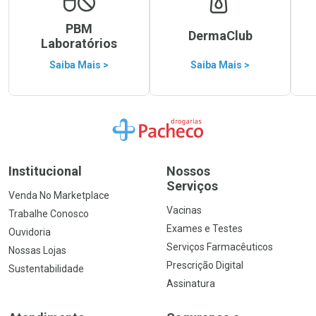
PBM
DermaClub
Laboratórios
Saiba Mais >
Saiba Mais >
Ir para a Home
Institucional
Nossos
Serviços
Venda No Marketplace
Vacinas
Trabalhe Conosco
Exames e Testes
Ouvidoria
Serviços Farmacêuticos
Nossas Lojas
Prescrição Digital
Sustentabilidade
Assinatura