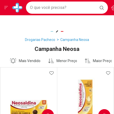
Drogarias Pacheco
Menu
Ac
Ir direto para a home
O que você precisa?
BAIXE
Baixe nosso APP e aproveite Ofertas Exclusivas!
BUSC
O AP
Navegue pela página
Ir direto para o conteúdo
Faça a sua busca
Ir direto para a busca
Ir direto para a conta
Ir direto para a ajuda
Ir direto para a notificações
Drogarias Pacheco
Campanha Neosa
Ir direto para o carrinho
Ir direto para o menu
Campanha Neosa
Mais Vendido
Menor Preço
Maior Preço
ADICIONAR AOS FAVORITOS
ADI