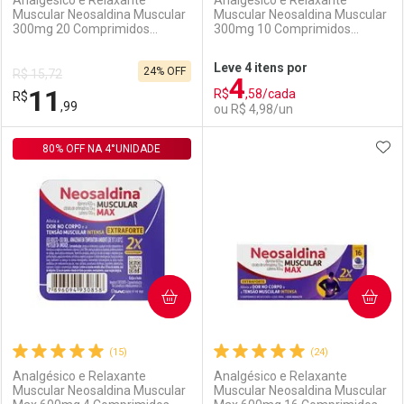
Analgésico e Relaxante
Analgésico e Relaxante
Muscular Neosaldina Muscular
Muscular Neosaldina Muscular
300mg 20 Comprimidos
300mg 10 Comprimidos
Ativar Desconto
Ativar Desconto
Revestidos
Revestidos
Leve 4 itens por
24% OFF
R$ 15,72
4
Comprar sem Desconto
Comprar sem Desconto
11
R$
,58/cada
R$
Comprar sem Desconto
Comprar sem Desconto
Por R$ 14,59/cada
Por R$ 19,99/cada
,99
ou R$ 4,98/un
Por R$ 14,59/cada
Por R$ 19,99/cada
ADI
80% OFF NA 4°UNIDADE
FECHAR
FECHAR
F
F
Laboratório
Por Menos
Laboratório
Por Menos
COMPRAR
COMPRAR
(15)
(24)
Analgésico e Relaxante
Analgésico e Relaxante
Muscular Neosaldina Muscular
Muscular Neosaldina Muscular