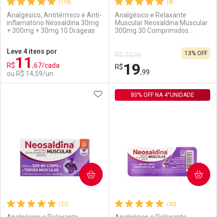
(118)
(8)
Analgésico, Antitérmico e Anti-
Analgésico e Relaxante
inflamatório Neosaldina 30mg
Muscular Neosaldina Muscular
+ 300mg + 30mg 10 Drágeas
300mg 30 Comprimidos
Ativar Desconto
Ativar Desconto
Revestidos
Leve 4 itens por
13% OFF
R$ 23,06
11
Comprar sem Desconto
Comprar sem Desconto
19
R$
,67/cada
Comprar sem Desconto
R$
Comprar sem Desconto
Por R$ 8,12/cada
Por R$ 42,99/cada
,99
ou R$ 14,59/un
Por R$ 8,12/cada
Por R$ 42,99/cada
ADICIONAR AOS FAVORITOS
FECHAR
FECHAR
80% OFF NA 4°UNIDADE
F
F
Laboratório
Por Menos
Laboratório
Por Menos
COMPRAR
COMPRAR
(27)
(20)