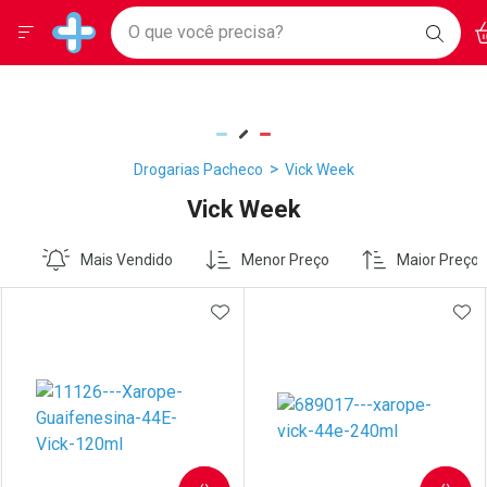
Drogarias Pacheco
Menu
Ac
Ir direto para a home
O que você precisa?
BAIXE
Baixe nosso APP e aproveite Ofertas Exclusivas!
BUSC
O AP
Navegue pela página
Ir direto para o conteúdo
Faça a sua busca
Ir direto para a busca
Ir direto para a conta
Ir direto para a ajuda
Ir direto para a notificações
Drogarias Pacheco
Vick Week
Ir direto para o carrinho
Ir direto para o menu
Vick Week
Mais Vendido
Menor Preço
Maior Preço
ADICIONAR AOS FAVORITOS
ADI