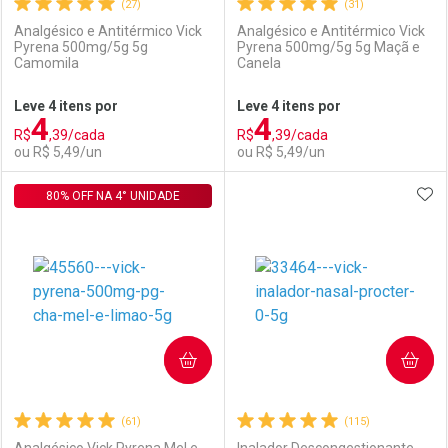
(27)
(31)
Analgésico e Antitérmico Vick
Analgésico e Antitérmico Vick
Pyrena 500mg/5g 5g
Pyrena 500mg/5g 5g Maçã e
Camomila
Canela
Ativar Desconto
Ativar Desconto
Leve 4 itens por
Leve 4 itens por
4
4
Comprar sem Desconto
Comprar sem Desconto
R$
,39/cada
R$
,39/cada
Comprar sem Desconto
Comprar sem Desconto
Por R$ 41,99/cada
Por R$ 35,99/cada
ou R$ 5,49/un
ou R$ 5,49/un
Por R$ 41,99/cada
Por R$ 35,99/cada
ADI
80% OFF NA 4° UNIDADE
FECHAR
FECHAR
F
F
Laboratório
Por Menos
Laboratório
Por Menos
COMPRAR
COMPRAR
(61)
(115)