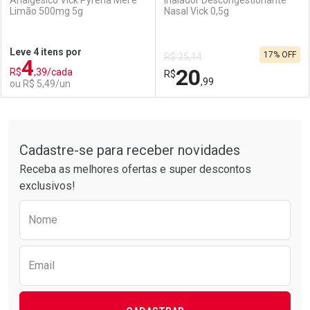
Analgésico Vick Pyrena Mel e
Inalador Descongestionante
Limão 500mg 5g
Nasal Vick 0,5g
Ativar Desconto
Ativar Desconto
Leve 4 itens por
17% OFF
R$ 25,14
4
Comprar sem Desconto
Comprar sem Desconto
20
R$
,39/cada
Comprar sem Desconto
R$
Comprar sem Desconto
Por R$ 5,49/cada
Por R$ 5,49/cada
,99
ou R$ 5,49/un
Por R$ 5,49/cada
Por R$ 5,49/cada
FECHAR
FECHAR
F
F
Tudo sobre a Drogarias Pacheco
Cadastre-se para receber novidades
Laboratório
Por Menos
Laboratório
Por Menos
Receba as melhores ofertas e super descontos
exclusivos!
Preencha o formulário abaixo para receber 
Nome
Email