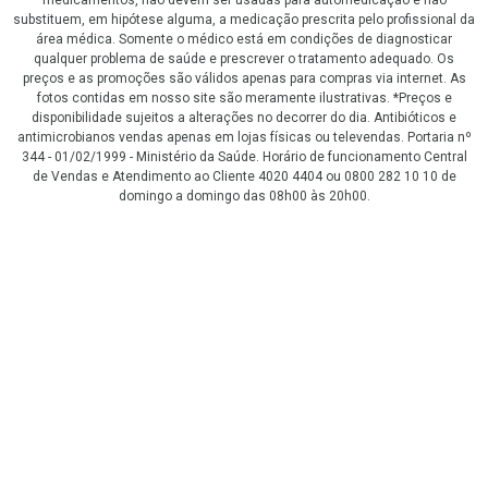
medicamentos, não devem ser usadas para automedicação e não
substituem, em hipótese alguma, a medicação prescrita pelo profissional da
área médica. Somente o médico está em condições de diagnosticar
qualquer problema de saúde e prescrever o tratamento adequado. Os
preços e as promoções são válidos apenas para compras via internet. As
fotos contidas em nosso site são meramente ilustrativas. *Preços e
disponibilidade sujeitos a alterações no decorrer do dia. Antibióticos e
antimicrobianos vendas apenas em lojas físicas ou televendas. Portaria nº
344 - 01/02/1999 - Ministério da Saúde. Horário de funcionamento Central
de Vendas e Atendimento ao Cliente 4020 4404 ou 0800 282 10 10 de
domingo a domingo das 08h00 às 20h00.
LGPD Aceite os Cookies