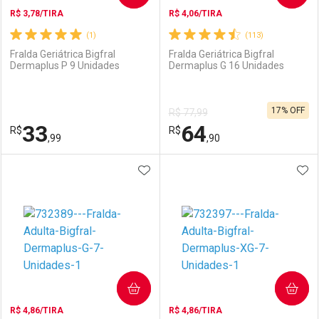
R$ 3,78/TIRA
R$ 4,06/TIRA
(1)
(113)
Fralda Geriátrica Bigfral
Fralda Geriátrica Bigfral
Dermaplus P 9 Unidades
Dermaplus G 16 Unidades
Ativar Desconto
Ativar Desconto
17% OFF
R$ 77,99
Comprar sem Desconto
Comprar sem Desconto
33
64
R$
Comprar sem Desconto
R$
Comprar sem Desconto
Por R$ 35,99/cada
Por R$ 35,99/cada
,99
,90
Por R$ 35,99/cada
Por R$ 35,99/cada
ADICIONAR AOS FAVORITOS
ADI
FECHAR
FECHAR
F
F
Laboratório
Por Menos
Laboratório
Por Menos
COMPRAR
COMPRAR
R$ 4,86/TIRA
R$ 4,86/TIRA