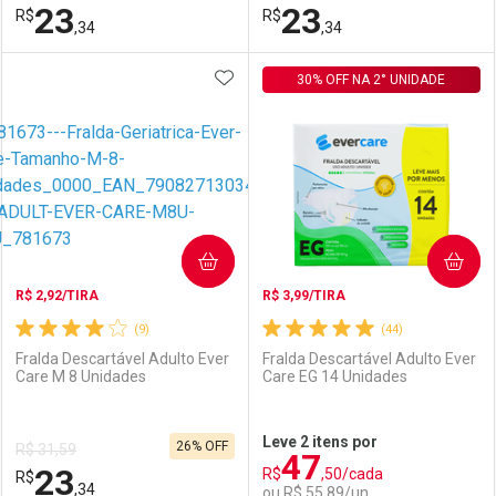
23
23
R$
Comprar sem Desconto
R$
Comprar sem Desconto
Por R$ 79,11/cada
Por R$ 22,30/cada
,34
,34
Por R$ 79,11/cada
Por R$ 22,30/cada
ADICIONAR AOS FAVORITOS
FECHAR
FECHAR
30% OFF NA 2° UNIDADE
F
F
Laboratório
Por Menos
Laboratório
Por Menos
COMPRAR
COMPRAR
R$ 2,92/TIRA
R$ 3,99/TIRA
(9)
(44)
Fralda Descartável Adulto Ever
Fralda Descartável Adulto Ever
Care M 8 Unidades
Care EG 14 Unidades
Ativar Desconto
Ativar Desconto
Leve 2 itens por
26% OFF
R$ 31,59
47
Comprar sem Desconto
Comprar sem Desconto
23
R$
,50/cada
R$
Comprar sem Desconto
Comprar sem Desconto
Por R$ 23,34/cada
Por R$ 23,34/cada
,34
ou R$ 55,89/un