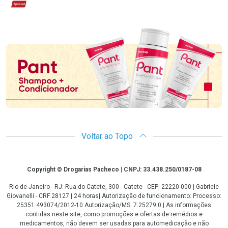
Hipercard
Promoção em Destaque
Voltar ao Topo
Copyright
Copyright © Drogarias Pacheco | CNPJ: 33.438.250/0187-08
Rio de Janeiro - RJ: Rua do Catete, 300 - Catete - CEP: 22220-000 | Gabriele
Giovanelli - CRF 28127 | 24 horas| Autorização de funcionamento: Processo:
25351.493074/2012-10 Autorização/MS: 7.25279.0 | As informações
contidas neste site, como promoções e ofertas de remédios e
medicamentos, não devem ser usadas para automedicação e não