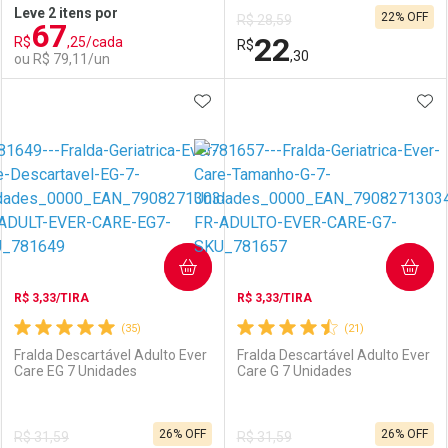
Leve 2 itens por
22% OFF
R$ 28,59
67
Comprar sem Desconto
Comprar sem Desconto
22
R$
,25/cada
Comprar sem Desconto
R$
Comprar sem Desconto
Por R$ 31,81/cada
Por R$ 79,11/cada
,30
ou R$ 79,11/un
Por R$ 31,81/cada
Por R$ 79,11/cada
ADICIONAR AOS FAVORITOS
ADI
FECHAR
FECHAR
F
F
Laboratório
Por Menos
Laboratório
Por Menos
COMPRAR
COMPRAR
R$ 3,33/TIRA
R$ 3,33/TIRA
(35)
(21)
Fralda Descartável Adulto Ever
Fralda Descartável Adulto Ever
Care EG 7 Unidades
Care G 7 Unidades
Ativar Desconto
Ativar Desconto
26% OFF
26% OFF
R$ 31,59
R$ 31,59
Comprar sem Desconto
Comprar sem Desconto