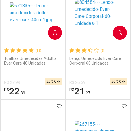
Laboratório
Por Menos
Laboratório
Por Menos
COMPRAR
COMPRAR
(56)
(3)
Toalhas Umedecidas Adulto
Lenço Umedecido Ever Care
Ever Care 40 Unidades
Corporal 60 Unidades
Ativar Desconto
Ativar Desconto
20% OFF
20% OFF
R$ 27,99
R$ 26,59
Comprar sem Desconto
Comprar sem Desconto
22
21
R$
Comprar sem Desconto
R$
Comprar sem Desconto
Por R$ 28,99/cada
Por R$ 28,99/cada
,39
,27
Por R$ 28,99/cada
Por R$ 28,99/cada
ADICIONAR AOS FAVORITOS
ADI
FECHAR
FECHAR
F
F
Laboratório
Por Menos
Laboratório
Por Menos