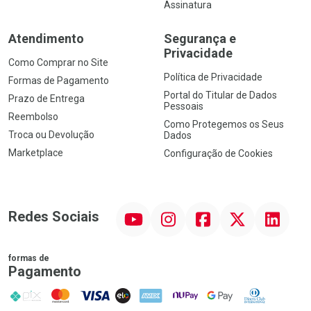
Assinatura
Atendimento
Segurança e
Privacidade
Como Comprar no Site
Política de Privacidade
Formas de Pagamento
Portal do Titular de Dados
Prazo de Entrega
Pessoais
Reembolso
Como Protegemos os Seus
Troca ou Devolução
Dados
Marketplace
Configuração de Cookies
YouTube
Instagram
Facebook
Twitter
Linkedin
Redes Sociais
formas de
Pagamento
PIX
MasterCard
VISA
ELO
AMEX
NuPay
Google Pay
Diners Club