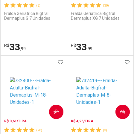
(8)
(30)
Fralda Geriátrica Bigfral
Fralda Geriátrica Bigfral
Dermaplus G 7 Unidades
Dermaplus XG 7 Unidades
Ativar Desconto
Ativar Desconto
Comprar sem Desconto
Comprar sem Desconto
33
33
R$
Comprar sem Desconto
R$
Comprar sem Desconto
Por R$ 33,99/cada
Por R$ 64,90/cada
,99
,99
Por R$ 33,99/cada
Por R$ 64,90/cada
ADICIONAR AOS FAVORITOS
ADI
FECHAR
FECHAR
F
F
Laboratório
Por Menos
Laboratório
Por Menos
COMPRAR
COMPRAR
R$ 3,61/TIRA
R$ 4,25/TIRA
(20)
(3)