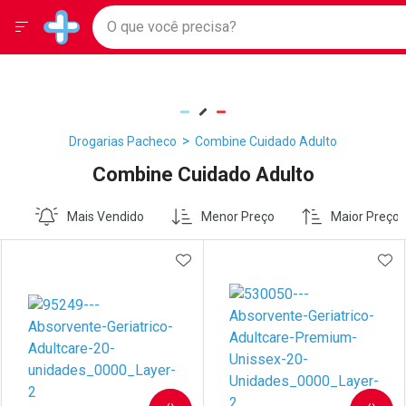
Drogarias Pacheco
Menu
Ir direto para a home
O que você precisa?
Baixe nosso APP e aproveite Ofertas Exclusivas!
Navegue pela página
Ir direto para o conteúdo
Faça a sua busca
Ir direto para a busca
Ir direto para a conta
Ir direto para a ajuda
Ir direto para a notificações
Drogarias Pacheco
Combine Cuidado Adulto
Ir direto para o carrinho
Ir direto para o menu
Combine Cuidado Adulto
Mais Vendido
Menor Preço
Maior Preço
ADICIONAR AOS FAVORITOS
ADI