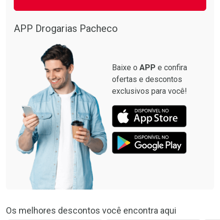
APP Drogarias Pacheco
Baixe o
APP
e confira
ofertas e descontos
exclusivos para você!
Os melhores descontos você encontra aqui