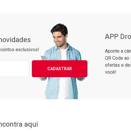
APP Dro
 novidades
contos exclusivos!
Aponte a câm
QR Code ao 
ixo para receber as melhores ofertas:
ofertas e de
CADASTRAR
você!
to Convênio
ncontra aqui