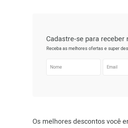
Cadastre-se para receber
Receba as melhores ofertas e super des
Preencha o formulário aba
Nome
Email
Ativar Desconto
Comprar sem Desconto
Comprar sem Desconto
Ver Descon
Por R$ 62,99/cada
Por R$ 62,99/cada
Os melhores descontos você e