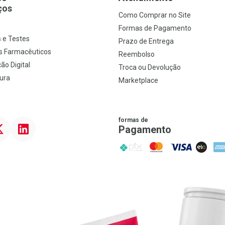
ços
Como Comprar no Site
s
Formas de Pagamento
 e Testes
Prazo de Entrega
s Farmacêuticos
Reembolso
ão Digital
Troca ou Devolução
ura
Marketplace
formas de
ter
Linkedin
Pagamento
PIX
MasterCard
VISA
ELO
AME