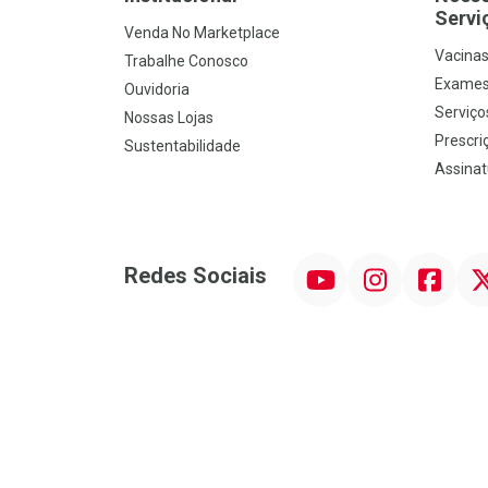
Servi
Venda No Marketplace
Vacina
Trabalhe Conosco
Exames
Ouvidoria
Serviço
Nossas Lojas
Prescriç
Sustentabilidade
Assinat
YouTube
Instagram
Facebook
Twit
Redes Sociais
Promoção em Destaque