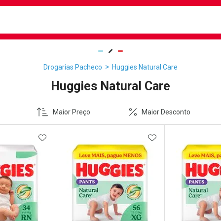
busca
isa?
Drogarias Pacheco
Huggies Natural Care
Huggies Natural Care
Maior Preço
Maior Desconto
FAVORITOS
ADICIONAR AOS FAVORITOS
ADICIONAR AOS 