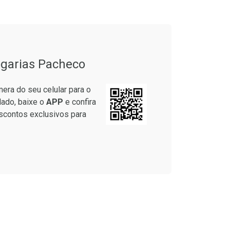
garias Pacheco
era do seu celular para o
lado, baixe o
APP
e confira
scontos exclusivos para