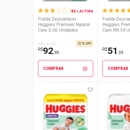
(2)
R$ 1,41/TIRA
Fralda Descartável
Fralda Descar
Huggies Premium Natural
Huggies Prem
Care G 66 Unidades
Care RN 34 U
31% OFF
R$ 134,90
92
51
R$
R$
,90
,59
COMPRAR
COMPRAR
ADICIONAR AOS 
FECHAR
FECHAR
Laboratório
Por Menos
Laborató
Por Men