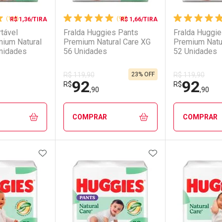
(135)
(98)
R$ 1,36/TIRA
R$ 1,66/TIRA
tável
Fralda Huggies Pants
Fralda Huggi
ium Natural
Premium Natural Care XG
Premium Natu
nidades
56 Unidades
52 Unidades
23% OFF
R$ 119,90
R$ 119,90
92
92
R$
R$
,90
,90
COMPRAR
COMPRAR
FAVORITOS
ADICIONAR AOS FAVORITOS
ADICIONAR AOS 
FECHAR
FECHAR
FECHAR
FECHAR
rio
os
Laboratório
Por Menos
Laborató
Por Men