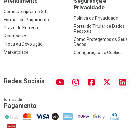
Atendimento
Segurança e
Privacidade
Como Comprar no Site
Política de Privacidade
Formas de Pagamento
Portal do Titular de Dados
Prazo de Entrega
Pessoais
Reembolso
Como Protegemos os Seus
Troca ou Devolução
Dados
Marketplace
Configuração de Cookies
YouTube
Instagram
Facebook
Twitter
Linkedin
Redes Sociais
formas de
Pagamento
PIX
MasterCard
VISA
ELO
AMEX
NuPay
Google Pay
Diners Club
Hipercard