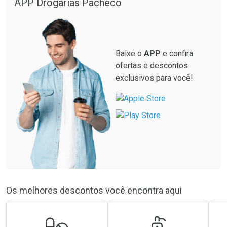
APP Drogarias Pacheco
Ver Desconto Convênio
Comprar sem Desconto
Por R$ 62,99/cada
Por R$ 62,99/cada
Baixe o
APP
e confira
ofertas e descontos
exclusivos para você!
Os melhores descontos você encontra aqui