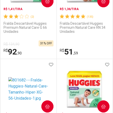
COMPRAR
COMPRAR
R$ 1,41/TIRA
R$ 1,36/TIRA
(2)
(135)
Fralda Descartável Huggies
Fralda Descartável Huggies
Premium Natural Care G 66
Premium Natural Care RN 34
Unidades
Unidades
31% OFF
R$ 134,90
92
51
R$
R$
,90
,59
ADICIONAR AOS FAVORITOS
ADI
FECHAR
FECHAR
F
F
Laboratório
Por Menos
Laboratório
Por Menos
COMPRAR
COMPRAR