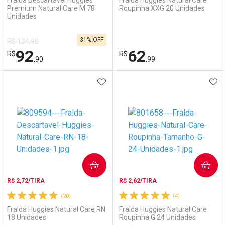
Fralda Descartável Huggies
Fralda Huggies Natural Care
Premium Natural Care M 78
Roupinha XXG 20 Unidades
Unidades
Ativar Desconto
Ativar Desconto
31% OFF
R$ 134,90
Comprar sem Desconto
Comprar sem Desconto
92
62
R$
Comprar sem Desconto
R$
Comprar sem Desconto
Por R$ 52,89/cada
Por R$ 92,90/cada
,90
,99
Por R$ 52,89/cada
Por R$ 92,90/cada
ADICIONAR AOS FAVORITOS
ADI
FECHAR
FECHAR
F
F
Laboratório
Por Menos
Laboratório
Por Menos
COMPRAR
COMPRAR
R$ 2,72/TIRA
R$ 2,62/TIRA
(20)
(4)
Fralda Huggies Natural Care RN
Fralda Huggies Natural Care
18 Unidades
Roupinha G 24 Unidades