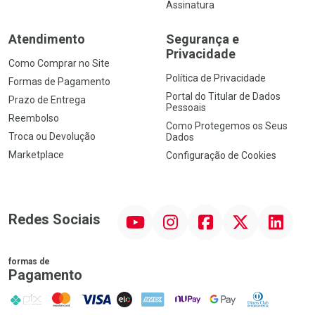
Assinatura
Atendimento
Segurança e
Privacidade
Como Comprar no Site
Política de Privacidade
Formas de Pagamento
Portal do Titular de Dados
Prazo de Entrega
Pessoais
Reembolso
Como Protegemos os Seus
Troca ou Devolução
Dados
Marketplace
Configuração de Cookies
YouTube
Instagram
Facebook
Twitter
Linkedin
Redes Sociais
formas de
Pagamento
PIX
MasterCard
VISA
ELO
AMEX
NuPay
Google Pay
Diners Club