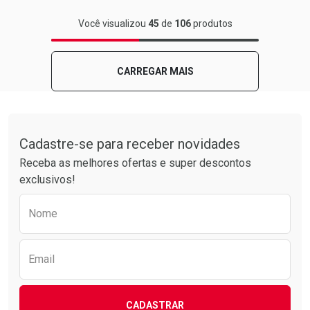
FECHAR
FECHAR
Você visualizou
45
de
106
produtos
Laboratório
Por Menos
CARREGAR MAIS
Tudo sobre a Drogarias Pacheco
Cadastre-se para receber novidades
Receba as melhores ofertas e super descontos
exclusivos!
Preencha o formulário abaixo para receber 
Nome
Ativar Desconto
Comprar sem Desconto
Email
Comprar sem Desconto
Por R$ 15,59/cada
Por R$ 15,59/cada
CADASTRAR