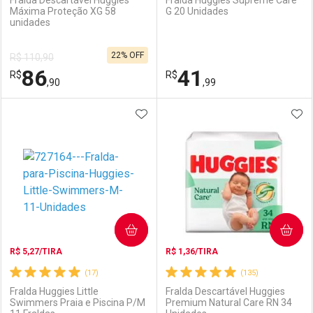
Fralda Descartável Huggies
Fralda Huggies Supreme Care
Máxima Proteção XG 58
G 20 Unidades
unidades
Ativar Desconto
Ativar Desconto
22% OFF
R$ 110,90
Comprar sem Desconto
Comprar sem Desconto
86
41
R$
Comprar sem Desconto
R$
Comprar sem Desconto
Por R$ 104,90/cada
Por R$ 85,16/cada
,90
,99
Por R$ 104,90/cada
Por R$ 85,16/cada
ADICIONAR AOS FAVORITOS
ADI
FECHAR
FECHAR
F
F
Laboratório
Por Menos
Laboratório
Por Menos
COMPRAR
COMPRAR
R$ 5,27/TIRA
R$ 1,36/TIRA
(17)
(135)
Fralda Huggies Little
Fralda Descartável Huggies
Swimmers Praia e Piscina P/M
Premium Natural Care RN 34