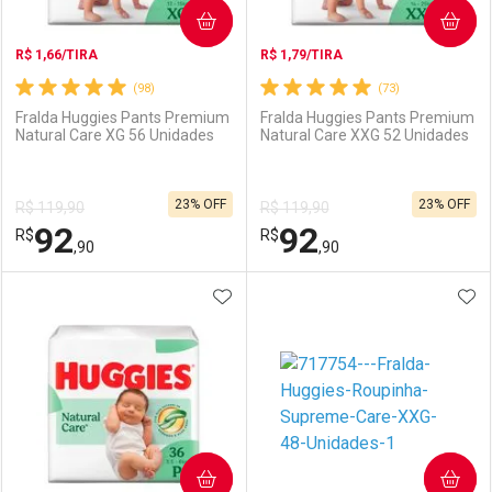
COMPRAR
COMPRAR
R$ 1,66/TIRA
R$ 1,79/TIRA
(98)
(73)
Fralda Huggies Pants Premium
Fralda Huggies Pants Premium
Natural Care XG 56 Unidades
Natural Care XXG 52 Unidades
Ativar Desconto
Ativar Desconto
23% OFF
23% OFF
R$ 119,90
R$ 119,90
Comprar sem Desconto
Comprar sem Desconto
92
92
R$
Comprar sem Desconto
R$
Comprar sem Desconto
Por R$ 92,90/cada
Por R$ 102,89/cada
,90
,90
Por R$ 92,90/cada
Por R$ 102,89/cada
ADICIONAR AOS FAVORITOS
ADI
FECHAR
FECHAR
F
F
Laboratório
Por Menos
Laboratório
Por Menos
COMPRAR
COMPRAR