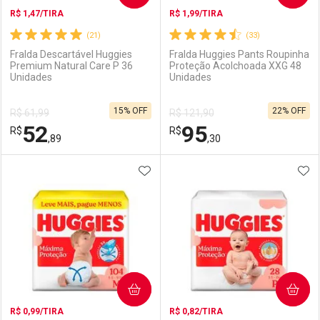
R$ 1,47/TIRA
R$ 1,99/TIRA
(21)
(33)
Fralda Descartável Huggies
Fralda Huggies Pants Roupinha
Premium Natural Care P 36
Proteção Acolchoada XXG 48
Unidades
Unidades
Ativar Desconto
Ativar Desconto
15% OFF
22% OFF
R$ 61,99
R$ 121,90
Comprar sem Desconto
Comprar sem Desconto
52
95
R$
Comprar sem Desconto
R$
Comprar sem Desconto
Por R$ 92,90/cada
Por R$ 92,90/cada
,89
,30
Por R$ 92,90/cada
Por R$ 92,90/cada
ADICIONAR AOS FAVORITOS
ADI
FECHAR
FECHAR
F
F
Laboratório
Por Menos
Laboratório
Por Menos
COMPRAR
COMPRAR
R$ 0,99/TIRA
R$ 0,82/TIRA