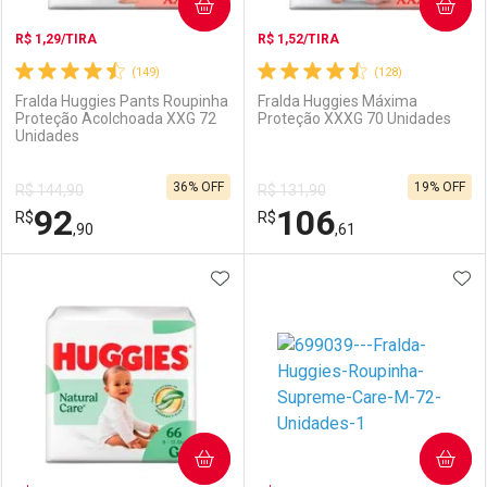
COMPRAR
COMPRAR
R$ 1,29/TIRA
R$ 1,52/TIRA
(149)
(128)
Fralda Huggies Pants Roupinha
Fralda Huggies Máxima
Proteção Acolchoada XXG 72
Proteção XXXG 70 Unidades
Unidades
36% OFF
19% OFF
R$ 144,90
R$ 131,90
92
106
R$
R$
,90
,61
ADICIONAR AOS FAVORITOS
ADI
FECHAR
FECHAR
F
F
Laboratório
Por Menos
Laboratório
Por Menos
COMPRAR
COMPRAR