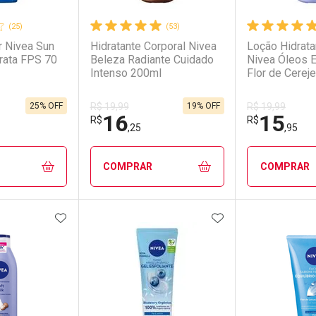
(25)
(53)
r Nivea Sun
Hidratante Corporal Nivea
Loção Hidrata
drata FPS 70
Beleza Radiante Cuidado
Nivea Óleos 
Intenso 200ml
Flor de Cereje
Jojoba Maciez
200ml
25% OFF
19% OFF
R$ 19,99
R$ 19,99
16
15
R$
R$
,25
,95
COMPRAR
COMPRAR
FAVORITOS
ADICIONAR AOS FAVORITOS
ADICIONAR AOS 
FECHAR
FECHAR
FECHAR
FECHAR
rio
os
Laboratório
Por Menos
Laborató
Por Men