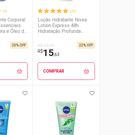
(9)
(25)
nte Corporal
Loção Hidratante Nivea
Essenciais
Lotion Express 48h
ira e Óleo de
Hidratação Profunda
 e Brilho
200ml
20% OFF
22% OFF
R$ 19,99
15
R$
,63
COMPRAR
FAVORITOS
ADICIONAR AOS FAVORITOS
ADICIONAR AOS 
FECHAR
FECHAR
FECHAR
FECHAR
rio
os
Laboratório
Por Menos