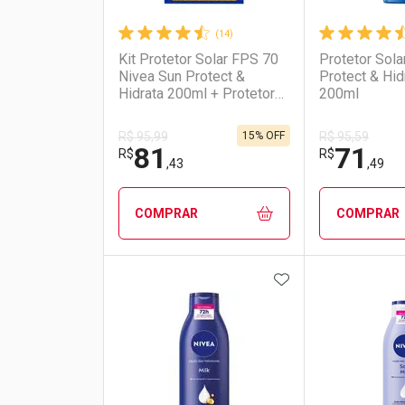
(14)
Kit Protetor Solar FPS 70
Protetor Sola
Nivea Sun Protect &
Protect & Hi
Hidrata 200ml + Protetor
200ml
Solar Facial Toque Seco
Antissinais FPS 70 40ml
15% OFF
R$ 95,99
R$ 95,59
81
71
R$
R$
,43
,49
COMPRAR
COMPRAR
ADICIONAR AOS 
FECHAR
FECHAR
Laboratório
Por Menos
Laborató
Por Men