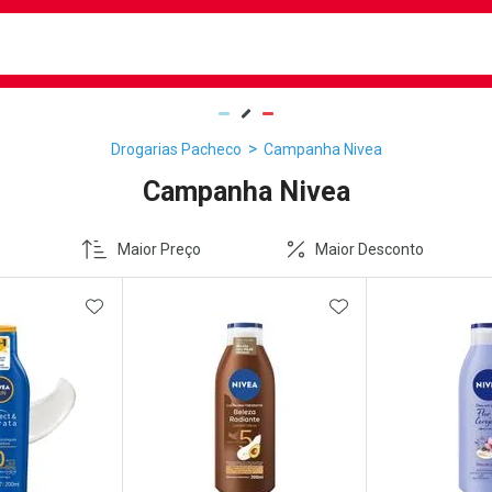
busca
isa?
Drogarias Pacheco
Campanha Nivea
Campanha Nivea
Maior Preço
Maior Desconto
FAVORITOS
ADICIONAR AOS FAVORITOS
ADICIONAR AOS 