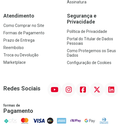
Assinatura
Atendimento
Segurança e
Privacidade
Como Comprar no Site
Política de Privacidade
Formas de Pagamento
Portal do Titular de Dados
Prazo de Entrega
Pessoais
Reembolso
Como Protegemos os Seus
Troca ou Devolução
Dados
Marketplace
Configuração de Cookies
YouTube
Instagram
Facebook
Twitter
Linkedin
Redes Sociais
formas de
Pagamento
PIX
MasterCard
VISA
ELO
AMEX
NuPay
Google Pay
Diners Club