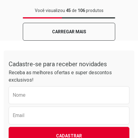
FECHAR
FECHAR
Você visualizou
45
de
106
produtos
Laboratório
Por Menos
CARREGAR MAIS
Tudo sobre a Drogarias Pacheco
Cadastre-se para receber novidades
Receba as melhores ofertas e super descontos
exclusivos!
Preencha o formulário abaixo para receber 
Nome
Ativar Desconto
Comprar sem Desconto
Email
Comprar sem Desconto
Por R$ 8,19/cada
Por R$ 8,19/cada
CADASTRAR