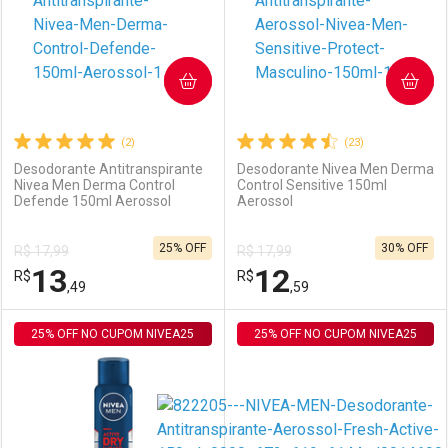
COMPRAR
COMPRAR
(2)
(23)
Desodorante Antitranspirante
Desodorante Nivea Men Derma
Nivea Men Derma Control
Control Sensitive 150ml
Defende 150ml Aerossol
Aerossol
Ativar Desconto
Ativar Desconto
25% OFF
30% OFF
R$ 17,99
R$ 17,99
Comprar sem Desconto
Comprar sem Desconto
13
12
R$
Comprar sem Desconto
R$
Comprar sem Desconto
Por R$ 12,19/cada
Por R$ 12,20/cada
,49
,59
Por R$ 12,19/cada
Por R$ 12,20/cada
25% OFF NO CUPOM NIVEA25
FECHAR
FECHAR
25% OFF NO CUPOM NIVEA25
F
F
Laboratório
Por Menos
Laboratório
Por Menos