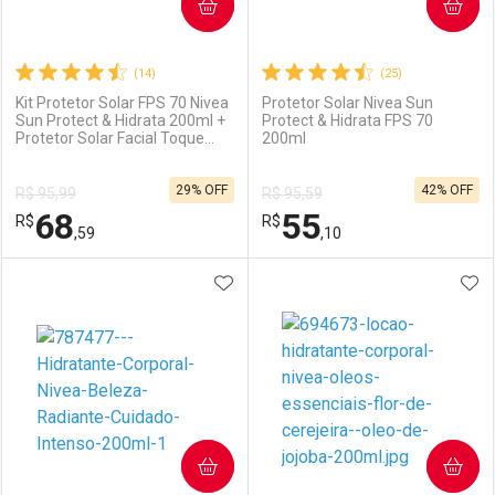
COMPRAR
COMPRAR
(14)
(25)
Kit Protetor Solar FPS 70 Nivea
Protetor Solar Nivea Sun
Sun Protect & Hidrata 200ml +
Protect & Hidrata FPS 70
Protetor Solar Facial Toque
200ml
Seco Antissinais FPS 70 40ml
29% OFF
42% OFF
R$ 95,99
R$ 95,59
68
55
R$
R$
,59
,10
ADICIONAR AOS FAVORITOS
ADI
FECHAR
FECHAR
F
F
Laboratório
Por Menos
Laboratório
Por Menos
COMPRAR
COMPRAR