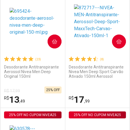
Laboratório
Por Menos
Laboratório
Por Menos
COMPRAR
COMPRAR
(23)
(8)
Desodorante Antitranspirante
Desodorante Antitranspirante
Aerossol Nivea Men Deep
Nivea Men Deep Sport Carvão
Original 150ml
Ativado 150ml Aerossol
Ativar Desconto
Ativar Desconto
25% OFF
R$ 17,99
Comprar sem Desconto
Comprar sem Desconto
13
17
R$
Comprar sem Desconto
R$
Comprar sem Desconto
Por R$ 13,35/cada
Por R$ 13,49/cada
,49
,99
Por R$ 13,35/cada
Por R$ 13,49/cada
25% OFF NO CUPOM NIVEA25
FECHAR
FECHAR
25% OFF NO CUPOM NIVEA25
F
F