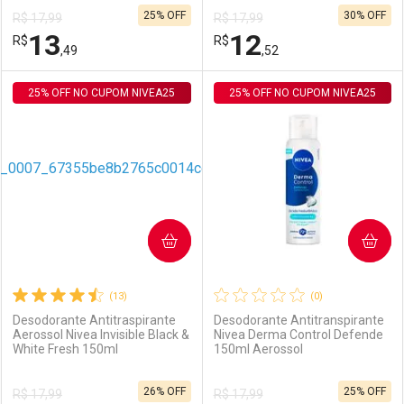
25% OFF
30% OFF
R$ 17,99
R$ 17,99
Comprar sem Desconto
Comprar sem Desconto
13
12
R$
Comprar sem Desconto
R$
Comprar sem Desconto
Por R$ 23,42/cada
Por R$ 23,42/cada
,49
,52
Por R$ 23,42/cada
Por R$ 23,42/cada
25% OFF NO CUPOM NIVEA25
FECHAR
FECHAR
25% OFF NO CUPOM NIVEA25
F
F
Laboratório
Por Menos
Laboratório
Por Menos
COMPRAR
COMPRAR
(13)
(0)
Desodorante Antitraspirante
Desodorante Antitranspirante
Aerossol Nivea Invisible Black &
Nivea Derma Control Defende
White Fresh 150ml
150ml Aerossol
Ativar Desconto
Ativar Desconto
26% OFF
25% OFF
R$ 17,99
R$ 17,99
Comprar sem Desconto
Comprar sem Desconto