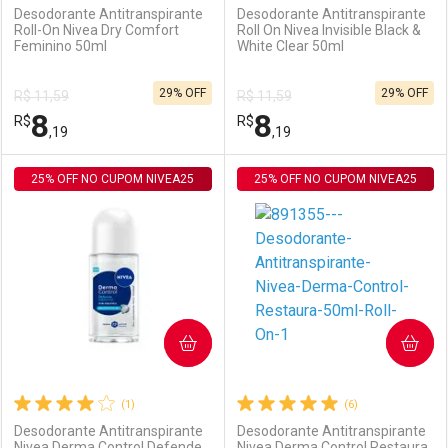
Desodorante Antitranspirante
Desodorante Antitranspirante
Roll-On Nivea Dry Comfort
Roll On Nivea Invisible Black &
Feminino 50ml
White Clear 50ml
Ativar Desconto
Ativar Desconto
29% OFF
29% OFF
R$ 11,59
R$ 11,59
Comprar sem Desconto
Comprar sem Desconto
8
8
R$
Comprar sem Desconto
R$
Comprar sem Desconto
Por R$ 29,30/cada
Por R$ 99,99/cada
,19
,19
Por R$ 29,30/cada
Por R$ 99,99/cada
25% OFF NO CUPOM NIVEA25
FECHAR
FECHAR
25% OFF NO CUPOM NIVEA25
F
F
Laboratório
Por Menos
Laboratório
Por Menos
COMPRAR
COMPRAR
(1)
(6)
Desodorante Antitranspirante
Desodorante Antitranspirante
Nivea Derma Control Defende
Nivea Derma Control Restaura