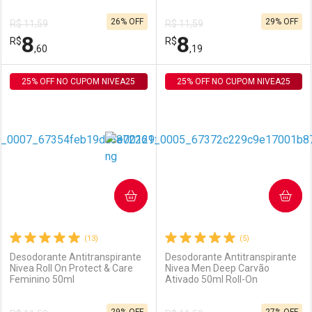
26% OFF
29% OFF
R$ 11,59
R$ 11,59
Comprar sem Desconto
Comprar sem Desconto
8
8
R$
Comprar sem Desconto
R$
Comprar sem Desconto
Por R$ 8,19/cada
Por R$ 8,60/cada
,60
,19
Por R$ 8,19/cada
Por R$ 8,60/cada
25% OFF NO CUPOM NIVEA25
FECHAR
FECHAR
25% OFF NO CUPOM NIVEA25
F
F
Laboratório
Por Menos
Laboratório
Por Menos
COMPRAR
COMPRAR
(13)
(5)
Desodorante Antitranspirante
Desodorante Antitranspirante
Nivea Roll On Protect & Care
Nivea Men Deep Carvão
Feminino 50ml
Ativado 50ml Roll-On
Ativar Desconto
Ativar Desconto