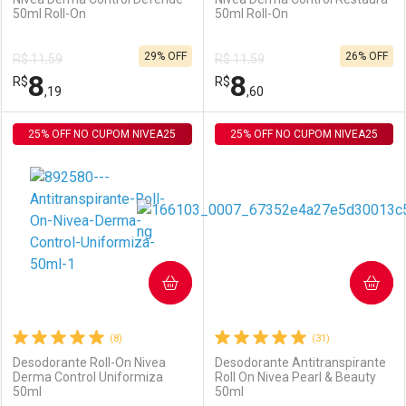
50ml Roll-On
50ml Roll-On
Ativar Desconto
Ativar Desconto
29% OFF
26% OFF
R$ 11,59
R$ 11,59
Comprar sem Desconto
Comprar sem Desconto
8
8
R$
Comprar sem Desconto
R$
Comprar sem Desconto
Por R$ 8,19/cada
Por R$ 8,19/cada
,19
,60
Por R$ 8,19/cada
Por R$ 8,19/cada
25% OFF NO CUPOM NIVEA25
FECHAR
FECHAR
25% OFF NO CUPOM NIVEA25
F
F
Laboratório
Por Menos
Laboratório
Por Menos
COMPRAR
COMPRAR
(8)
(31)
Desodorante Roll-On Nivea
Desodorante Antitranspirante
Derma Control Uniformiza
Roll On Nivea Pearl & Beauty
50ml
50ml
Ativar Desconto
Ativar Desconto