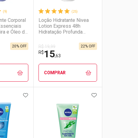
(9)
(25)
nte Corporal
Loção Hidratante Nivea
Essenciais
Lotion Express 48h
ira e Óleo de
Hidratação Profunda
 e Brilho
200ml
20% OFF
22% OFF
R$ 19,99
15
R$
,63
COMPRAR
FAVORITOS
ADICIONAR AOS FAVORITOS
ADICIONAR AOS 
FECHAR
FECHAR
FECHAR
FECHAR
rio
os
Laboratório
Por Menos