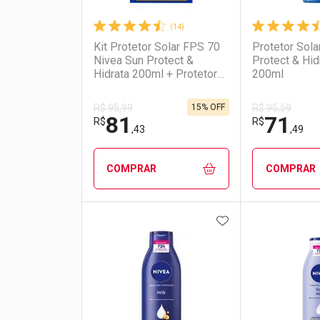
(14)
Kit Protetor Solar FPS 70
Protetor Sola
Nivea Sun Protect &
Protect & Hi
Hidrata 200ml + Protetor
200ml
Solar Facial Toque Seco
Antissinais FPS 70 40ml
15% OFF
R$ 95,99
R$ 95,59
81
71
R$
R$
,43
,49
COMPRAR
COMPRAR
ADICIONAR AOS 
FECHAR
FECHAR
Laboratório
Por Menos
Laborató
Por Men