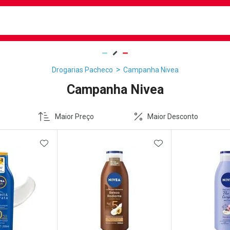
busca
isa?
Drogarias Pacheco
Campanha Nivea
Campanha Nivea
Maior Preço
Maior Desconto
FAVORITOS
ADICIONAR AOS FAVORITOS
ADICIONAR AOS 