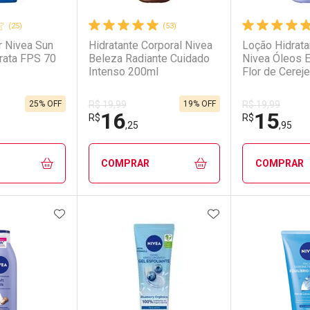
(25)
(53)
r Nivea Sun
Hidratante Corporal Nivea
Loção Hidrata
drata FPS 70
Beleza Radiante Cuidado
Nivea Óleos 
Intenso 200ml
Flor de Cereje
Jojoba Maciez
200ml
25% OFF
19% OFF
R$ 19,99
R$ 19,99
16
15
R$
R$
,25
,95
COMPRAR
COMPRAR
FAVORITOS
ADICIONAR AOS FAVORITOS
ADICIONAR AOS 
FECHAR
FECHAR
FECHAR
FECHAR
rio
os
Laboratório
Por Menos
Laborató
Por Men