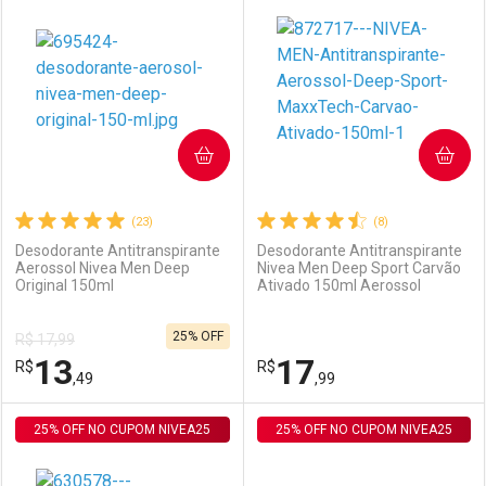
Laboratório
Por Menos
Laboratório
Por Menos
COMPRAR
COMPRAR
(23)
(8)
Desodorante Antitranspirante
Desodorante Antitranspirante
Aerossol Nivea Men Deep
Nivea Men Deep Sport Carvão
Original 150ml
Ativado 150ml Aerossol
Ativar Desconto
Ativar Desconto
25% OFF
R$ 17,99
Comprar sem Desconto
Comprar sem Desconto
13
17
R$
Comprar sem Desconto
R$
Comprar sem Desconto
Por R$ 13,35/cada
Por R$ 13,49/cada
,49
,99
Por R$ 13,35/cada
Por R$ 13,49/cada
25% OFF NO CUPOM NIVEA25
FECHAR
FECHAR
25% OFF NO CUPOM NIVEA25
F
F