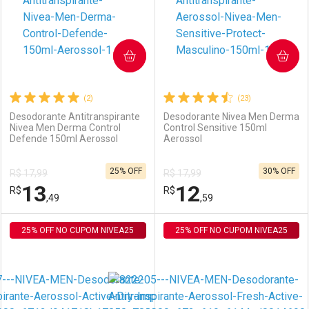
COMPRAR
COMPRAR
(2)
(23)
Desodorante Antitranspirante
Desodorante Nivea Men Derma
Nivea Men Derma Control
Control Sensitive 150ml
Defende 150ml Aerossol
Aerossol
Ativar Desconto
Ativar Desconto
25% OFF
30% OFF
R$ 17,99
R$ 17,99
Comprar sem Desconto
Comprar sem Desconto
13
12
R$
Comprar sem Desconto
R$
Comprar sem Desconto
Por R$ 12,19/cada
Por R$ 12,20/cada
,49
,59
Por R$ 12,19/cada
Por R$ 12,20/cada
25% OFF NO CUPOM NIVEA25
FECHAR
FECHAR
25% OFF NO CUPOM NIVEA25
F
F
Laboratório
Por Menos
Laboratório
Por Menos