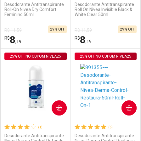
Desodorante Antitranspirante
Desodorante Antitranspirante
Roll-On Nivea Dry Comfort
Roll On Nivea Invisible Black &
Feminino 50ml
White Clear 50ml
Ativar Desconto
Ativar Desconto
29% OFF
29% OFF
R$ 11,59
R$ 11,59
Comprar sem Desconto
Comprar sem Desconto
8
8
R$
Comprar sem Desconto
R$
Comprar sem Desconto
Por R$ 29,30/cada
Por R$ 99,99/cada
,19
,19
Por R$ 29,30/cada
Por R$ 99,99/cada
25% OFF NO CUPOM NIVEA25
FECHAR
FECHAR
25% OFF NO CUPOM NIVEA25
F
F
Laboratório
Por Menos
Laboratório
Por Menos
COMPRAR
COMPRAR
(1)
(6)
Desodorante Antitranspirante
Desodorante Antitranspirante
Nivea Derma Control Defende
Nivea Derma Control Restaura