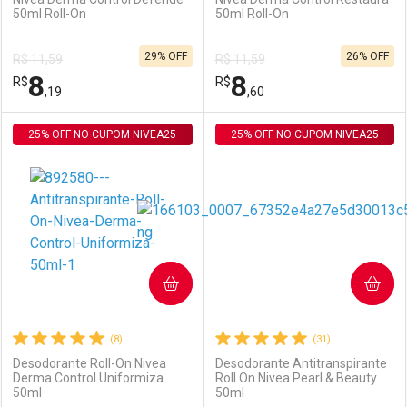
50ml Roll-On
50ml Roll-On
Ativar Desconto
Ativar Desconto
29% OFF
26% OFF
R$ 11,59
R$ 11,59
Comprar sem Desconto
Comprar sem Desconto
8
8
R$
Comprar sem Desconto
R$
Comprar sem Desconto
Por R$ 8,19/cada
Por R$ 8,19/cada
,19
,60
Por R$ 8,19/cada
Por R$ 8,19/cada
25% OFF NO CUPOM NIVEA25
FECHAR
FECHAR
25% OFF NO CUPOM NIVEA25
F
F
Laboratório
Por Menos
Laboratório
Por Menos
COMPRAR
COMPRAR
(8)
(31)
Desodorante Roll-On Nivea
Desodorante Antitranspirante
Derma Control Uniformiza
Roll On Nivea Pearl & Beauty
50ml
50ml
Ativar Desconto
Ativar Desconto