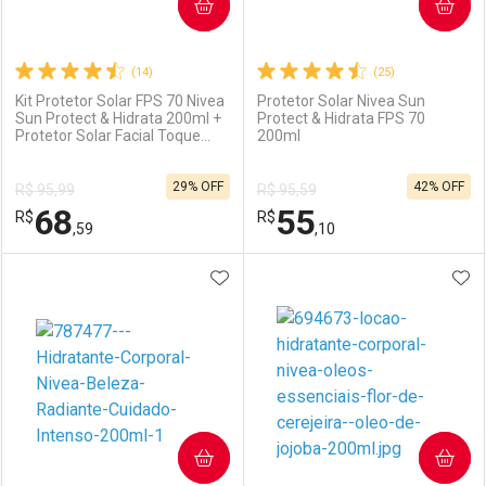
COMPRAR
COMPRAR
(14)
(25)
Kit Protetor Solar FPS 70 Nivea
Protetor Solar Nivea Sun
Sun Protect & Hidrata 200ml +
Protect & Hidrata FPS 70
Protetor Solar Facial Toque
200ml
Seco Antissinais FPS 70 40ml
29% OFF
42% OFF
R$ 95,99
R$ 95,59
68
55
R$
R$
,59
,10
ADICIONAR AOS FAVORITOS
ADI
FECHAR
FECHAR
F
F
Laboratório
Por Menos
Laboratório
Por Menos
COMPRAR
COMPRAR