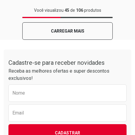
FECHAR
FECHAR
Você visualizou
45
de
106
produtos
Laboratório
Por Menos
CARREGAR MAIS
Tudo sobre a Drogarias Pacheco
Cadastre-se para receber novidades
Receba as melhores ofertas e super descontos
exclusivos!
Preencha o formulário abaixo para receber 
Nome
Ativar Desconto
Comprar sem Desconto
Email
Comprar sem Desconto
Por R$ 8,19/cada
Por R$ 8,19/cada
CADASTRAR