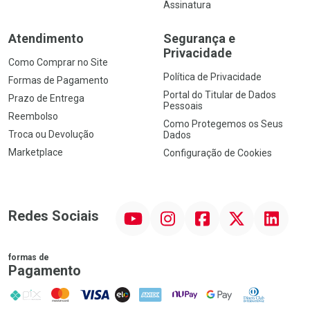
Assinatura
Atendimento
Segurança e
Privacidade
Como Comprar no Site
Política de Privacidade
Formas de Pagamento
Portal do Titular de Dados
Prazo de Entrega
Pessoais
Reembolso
Como Protegemos os Seus
Troca ou Devolução
Dados
Marketplace
Configuração de Cookies
YouTube
Instagram
Facebook
Twitter
Linkedin
Redes Sociais
formas de
Pagamento
PIX
MasterCard
VISA
ELO
AMEX
NuPay
Google Pay
Diners Club