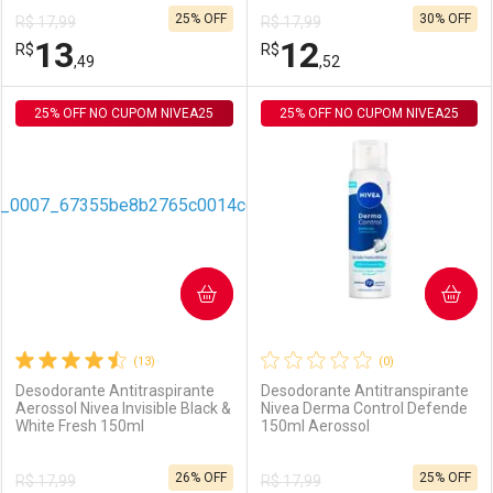
25% OFF
30% OFF
R$ 17,99
R$ 17,99
Comprar sem Desconto
Comprar sem Desconto
13
12
R$
Comprar sem Desconto
R$
Comprar sem Desconto
Por R$ 27,43/cada
Por R$ 29,10/cada
,49
,52
Por R$ 27,43/cada
Por R$ 29,10/cada
25% OFF NO CUPOM NIVEA25
FECHAR
FECHAR
25% OFF NO CUPOM NIVEA25
F
F
Laboratório
Por Menos
Laboratório
Por Menos
COMPRAR
COMPRAR
(13)
(0)
Desodorante Antitraspirante
Desodorante Antitranspirante
Aerossol Nivea Invisible Black &
Nivea Derma Control Defende
White Fresh 150ml
150ml Aerossol
Ativar Desconto
Ativar Desconto
26% OFF
25% OFF
R$ 17,99
R$ 17,99
Comprar sem Desconto
Comprar sem Desconto