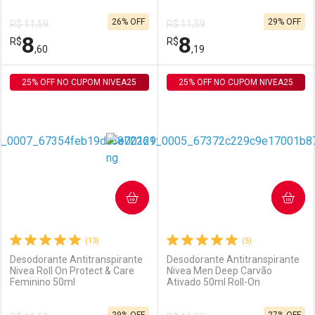
26% OFF
29% OFF
R$ 11,59
R$ 11,59
Comprar sem Desconto
Comprar sem Desconto
8
8
R$
Comprar sem Desconto
R$
Comprar sem Desconto
Por R$ 8,19/cada
Por R$ 8,60/cada
,60
,19
Por R$ 8,19/cada
Por R$ 8,60/cada
25% OFF NO CUPOM NIVEA25
FECHAR
FECHAR
25% OFF NO CUPOM NIVEA25
F
F
Laboratório
Por Menos
Laboratório
Por Menos
COMPRAR
COMPRAR
(13)
(5)
Desodorante Antitranspirante
Desodorante Antitranspirante
Nivea Roll On Protect & Care
Nivea Men Deep Carvão
Feminino 50ml
Ativado 50ml Roll-On
Ativar Desconto
Ativar Desconto