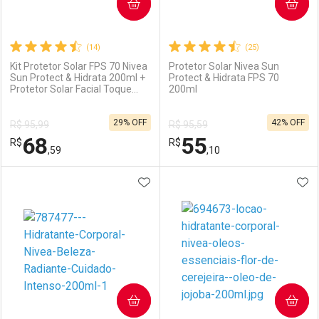
COMPRAR
COMPRAR
(14)
(25)
Kit Protetor Solar FPS 70 Nivea
Protetor Solar Nivea Sun
Sun Protect & Hidrata 200ml +
Protect & Hidrata FPS 70
Protetor Solar Facial Toque
200ml
Seco Antissinais FPS 70 40ml
29% OFF
42% OFF
R$ 95,99
R$ 95,59
68
55
R$
R$
,59
,10
ADICIONAR AOS FAVORITOS
ADI
FECHAR
FECHAR
F
F
Laboratório
Por Menos
Laboratório
Por Menos
COMPRAR
COMPRAR