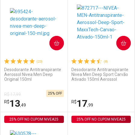
Laboratório
Por Menos
Laboratório
Por Menos
COMPRAR
COMPRAR
(23)
(8)
Desodorante Antitranspirante
Desodorante Antitranspirante
Aerossol Nivea Men Deep
Nivea Men Deep Sport Carvão
Original 150ml
Ativado 150ml Aerossol
Ativar Desconto
Ativar Desconto
25% OFF
R$ 17,99
Comprar sem Desconto
Comprar sem Desconto
13
17
R$
Comprar sem Desconto
R$
Comprar sem Desconto
Por R$ 13,35/cada
Por R$ 13,49/cada
,49
,99
Por R$ 13,35/cada
Por R$ 13,49/cada
25% OFF NO CUPOM NIVEA25
FECHAR
FECHAR
25% OFF NO CUPOM NIVEA25
F
F