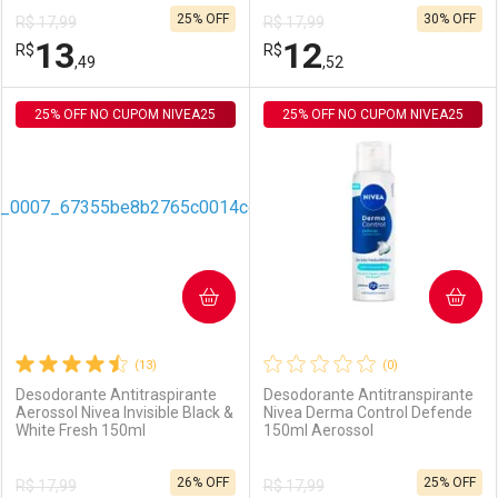
25% OFF
30% OFF
R$ 17,99
R$ 17,99
Comprar sem Desconto
Comprar sem Desconto
13
12
R$
Comprar sem Desconto
R$
Comprar sem Desconto
Por R$ 23,42/cada
Por R$ 23,42/cada
,49
,52
Por R$ 23,42/cada
Por R$ 23,42/cada
25% OFF NO CUPOM NIVEA25
FECHAR
FECHAR
25% OFF NO CUPOM NIVEA25
F
F
Laboratório
Por Menos
Laboratório
Por Menos
COMPRAR
COMPRAR
(13)
(0)
Desodorante Antitraspirante
Desodorante Antitranspirante
Aerossol Nivea Invisible Black &
Nivea Derma Control Defende
White Fresh 150ml
150ml Aerossol
Ativar Desconto
Ativar Desconto
26% OFF
25% OFF
R$ 17,99
R$ 17,99
Comprar sem Desconto
Comprar sem Desconto