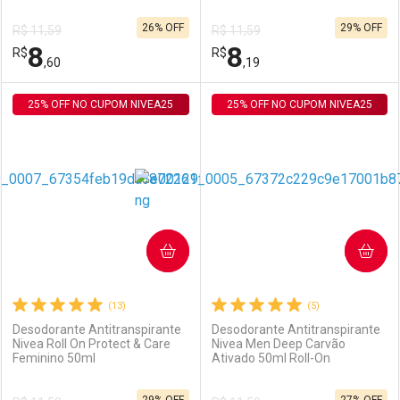
26% OFF
29% OFF
R$ 11,59
R$ 11,59
Comprar sem Desconto
Comprar sem Desconto
8
8
R$
Comprar sem Desconto
R$
Comprar sem Desconto
Por R$ 8,19/cada
Por R$ 8,60/cada
,60
,19
Por R$ 8,19/cada
Por R$ 8,60/cada
25% OFF NO CUPOM NIVEA25
FECHAR
FECHAR
25% OFF NO CUPOM NIVEA25
F
F
Laboratório
Por Menos
Laboratório
Por Menos
COMPRAR
COMPRAR
(13)
(5)
Desodorante Antitranspirante
Desodorante Antitranspirante
Nivea Roll On Protect & Care
Nivea Men Deep Carvão
Feminino 50ml
Ativado 50ml Roll-On
Ativar Desconto
Ativar Desconto