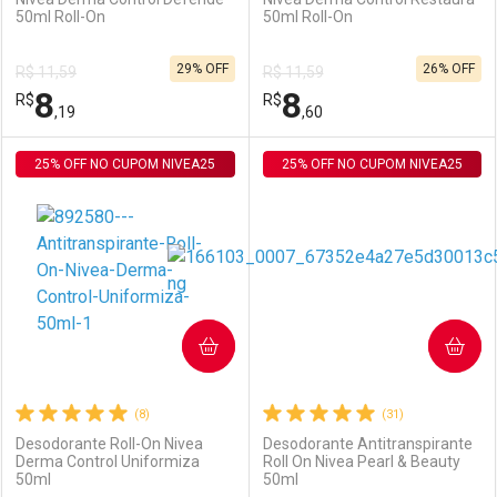
50ml Roll-On
50ml Roll-On
Ativar Desconto
Ativar Desconto
29% OFF
26% OFF
R$ 11,59
R$ 11,59
Comprar sem Desconto
Comprar sem Desconto
8
8
R$
Comprar sem Desconto
R$
Comprar sem Desconto
Por R$ 8,19/cada
Por R$ 8,19/cada
,19
,60
Por R$ 8,19/cada
Por R$ 8,19/cada
25% OFF NO CUPOM NIVEA25
FECHAR
FECHAR
25% OFF NO CUPOM NIVEA25
F
F
Laboratório
Por Menos
Laboratório
Por Menos
COMPRAR
COMPRAR
(8)
(31)
Desodorante Roll-On Nivea
Desodorante Antitranspirante
Derma Control Uniformiza
Roll On Nivea Pearl & Beauty
50ml
50ml
Ativar Desconto
Ativar Desconto