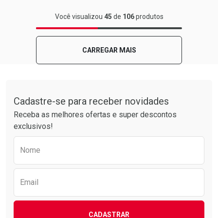
FECHAR
FECHAR
Você visualizou
45
de
106
produtos
Laboratório
Por Menos
CARREGAR MAIS
Tudo sobre a Drogarias Pacheco
Cadastre-se para receber novidades
Receba as melhores ofertas e super descontos
exclusivos!
Preencha o formulário abaixo para receber 
Nome
Ativar Desconto
Comprar sem Desconto
Email
Comprar sem Desconto
Por R$ 8,19/cada
Por R$ 8,19/cada
CADASTRAR