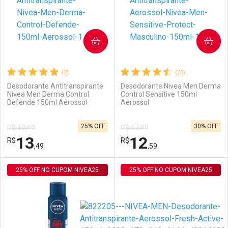
COMPRAR
COMPRAR
(2)
(23)
Desodorante Antitranspirante
Desodorante Nivea Men Derma
Nivea Men Derma Control
Control Sensitive 150ml
Defende 150ml Aerossol
Aerossol
Ativar Desconto
Ativar Desconto
25% OFF
30% OFF
R$ 17,99
R$ 17,99
Comprar sem Desconto
Comprar sem Desconto
13
12
R$
Comprar sem Desconto
R$
Comprar sem Desconto
Por R$ 12,19/cada
Por R$ 12,20/cada
,49
,59
Por R$ 12,19/cada
Por R$ 12,20/cada
25% OFF NO CUPOM NIVEA25
FECHAR
FECHAR
25% OFF NO CUPOM NIVEA25
F
F
Laboratório
Por Menos
Laboratório
Por Menos