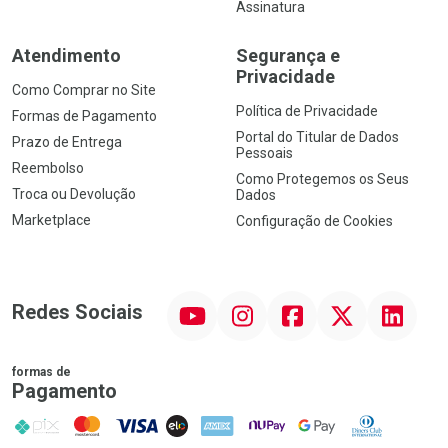
Assinatura
Atendimento
Segurança e
Privacidade
Como Comprar no Site
Política de Privacidade
Formas de Pagamento
Portal do Titular de Dados
Prazo de Entrega
Pessoais
Reembolso
Como Protegemos os Seus
Troca ou Devolução
Dados
Marketplace
Configuração de Cookies
YouTube
Instagram
Facebook
Twitter
Linkedin
Redes Sociais
formas de
Pagamento
PIX
MasterCard
VISA
ELO
AMEX
NuPay
Google Pay
Diners Club