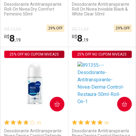
Desodorante Antitranspirante
Desodorante Antitranspirante
Roll-On Nivea Dry Comfort
Roll On Nivea Invisible Black &
Feminino 50ml
White Clear 50ml
Ativar Desconto
Ativar Desconto
29% OFF
29% OFF
R$ 11,59
R$ 11,59
Comprar sem Desconto
Comprar sem Desconto
8
8
R$
Comprar sem Desconto
R$
Comprar sem Desconto
Por R$ 29,30/cada
Por R$ 99,99/cada
,19
,19
Por R$ 29,30/cada
Por R$ 99,99/cada
25% OFF NO CUPOM NIVEA25
FECHAR
FECHAR
25% OFF NO CUPOM NIVEA25
F
F
Laboratório
Por Menos
Laboratório
Por Menos
COMPRAR
COMPRAR
(1)
(6)
Desodorante Antitranspirante
Desodorante Antitranspirante
Nivea Derma Control Defende
Nivea Derma Control Restaura