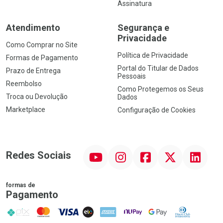
Assinatura
Atendimento
Segurança e
Privacidade
Como Comprar no Site
Política de Privacidade
Formas de Pagamento
Portal do Titular de Dados
Prazo de Entrega
Pessoais
Reembolso
Como Protegemos os Seus
Troca ou Devolução
Dados
Marketplace
Configuração de Cookies
YouTube
Instagram
Facebook
Twitter
Linkedin
Redes Sociais
formas de
Pagamento
PIX
MasterCard
VISA
ELO
AMEX
NuPay
Google Pay
Diners Club