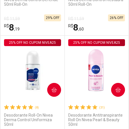
50ml Roll-On
50ml Roll-On
Ativar Desconto
Ativar Desconto
29% OFF
26% OFF
R$ 11,59
R$ 11,59
Comprar sem Desconto
Comprar sem Desconto
8
8
R$
Comprar sem Desconto
R$
Comprar sem Desconto
Por R$ 8,19/cada
Por R$ 8,19/cada
,19
,60
Por R$ 8,19/cada
Por R$ 8,19/cada
25% OFF NO CUPOM NIVEA25
FECHAR
FECHAR
25% OFF NO CUPOM NIVEA25
F
F
Laboratório
Por Menos
Laboratório
Por Menos
COMPRAR
COMPRAR
(8)
(31)
Desodorante Roll-On Nivea
Desodorante Antitranspirante
Derma Control Uniformiza
Roll On Nivea Pearl & Beauty
50ml
50ml
Ativar Desconto
Ativar Desconto