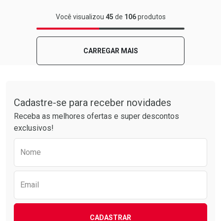
FECHAR
FECHAR
Você visualizou
45
de
106
produtos
Laboratório
Por Menos
CARREGAR MAIS
Tudo sobre a Drogarias Pacheco
Cadastre-se para receber novidades
Receba as melhores ofertas e super descontos
exclusivos!
Preencha o formulário abaixo para receber 
Nome
Ativar Desconto
Comprar sem Desconto
Email
Comprar sem Desconto
Por R$ 8,19/cada
Por R$ 8,19/cada
CADASTRAR