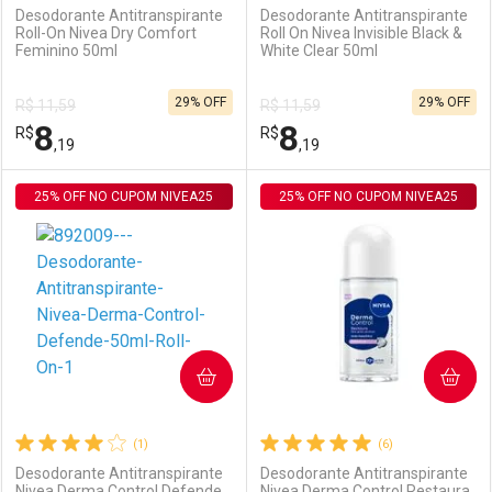
Desodorante Antitranspirante
Desodorante Antitranspirante
Roll-On Nivea Dry Comfort
Roll On Nivea Invisible Black &
Feminino 50ml
White Clear 50ml
Ativar Desconto
Ativar Desconto
29% OFF
29% OFF
R$ 11,59
R$ 11,59
Comprar sem Desconto
Comprar sem Desconto
8
8
R$
Comprar sem Desconto
R$
Comprar sem Desconto
Por R$ 29,30/cada
Por R$ 99,99/cada
,19
,19
Por R$ 29,30/cada
Por R$ 99,99/cada
25% OFF NO CUPOM NIVEA25
FECHAR
FECHAR
25% OFF NO CUPOM NIVEA25
F
F
Laboratório
Por Menos
Laboratório
Por Menos
COMPRAR
COMPRAR
(1)
(6)
Desodorante Antitranspirante
Desodorante Antitranspirante
Nivea Derma Control Defende
Nivea Derma Control Restaura