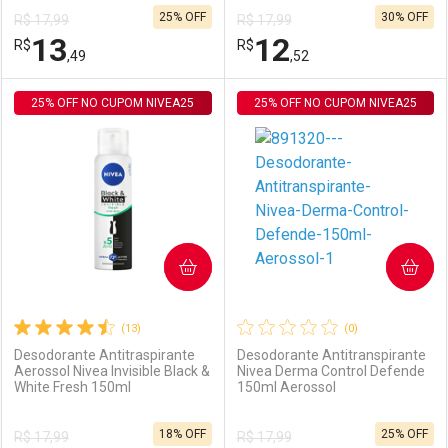
25% OFF
30% OFF
R$ 17,99
R$ 17,99
Comprar sem Desconto
Comprar sem Desconto
13
12
R$
Comprar sem Desconto
R$
Comprar sem Desconto
Por R$ 23,42/cada
Por R$ 23,42/cada
,49
,52
Por R$ 23,42/cada
Por R$ 23,42/cada
25% OFF NO CUPOM NIVEA25
FECHAR
FECHAR
25% OFF NO CUPOM NIVEA25
F
F
Laboratório
Por Menos
Laboratório
Por Menos
COMPRAR
COMPRAR
(13)
(0)
Desodorante Antitraspirante
Desodorante Antitranspirante
Aerossol Nivea Invisible Black &
Nivea Derma Control Defende
White Fresh 150ml
150ml Aerossol
Ativar Desconto
Ativar Desconto
18% OFF
25% OFF
R$ 17,99
R$ 17,99
Comprar sem Desconto
Comprar sem Desconto