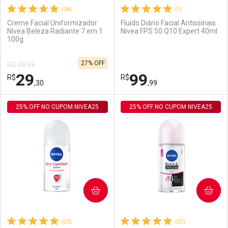
(34)
(1)
Creme Facial Uniformizador
Fluido Diário Facial Antissinais
Nívea Beleza Radiante 7 em 1
Nivea FPS 50 Q10 Expert 40ml
100g
Ativar Desconto
Ativar Desconto
27% OFF
R$ 39,99
Comprar sem Desconto
Comprar sem Desconto
29
99
R$
Comprar sem Desconto
R$
Comprar sem Desconto
Por R$ 29,30/cada
Por R$ 29,30/cada
,30
,99
Por R$ 29,30/cada
Por R$ 29,30/cada
25% OFF NO CUPOM NIVEA25
FECHAR
FECHAR
25% OFF NO CUPOM NIVEA25
F
F
Laboratório
Por Menos
Laboratório
Por Menos
COMPRAR
COMPRAR
(23)
(21)