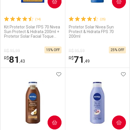
COMPRAR
COMPRAR
(14)
(25)
Kit Protetor Solar FPS 70 Nivea
Protetor Solar Nivea Sun
Sun Protect & Hidrata 200ml +
Protect & Hidrata FPS 70
Protetor Solar Facial Toque
200ml
Seco Antissinais FPS 70 40ml
15% OFF
25% OFF
R$ 95,99
R$ 95,59
81
71
R$
R$
,43
,49
ADICIONAR AOS FAVORITOS
ADI
FECHAR
FECHAR
F
F
Laboratório
Por Menos
Laboratório
Por Menos
COMPRAR
COMPRAR