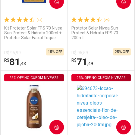
COMPRAR
COMPRAR
(14)
(25)
Kit Protetor Solar FPS 70 Nivea
Protetor Solar Nivea Sun
Sun Protect & Hidrata 200ml +
Protect & Hidrata FPS 70
Protetor Solar Facial Toque
200ml
Seco Antissinais FPS 70 40ml
15% OFF
25% OFF
R$ 95,99
R$ 95,59
81
71
R$
R$
,43
,49
25% OFF NO CUPOM NIVEA25
FECHAR
FECHAR
25% OFF NO CUPOM NIVEA25
F
F
Laboratório
Por Menos
Laboratório
Por Menos
COMPRAR
COMPRAR