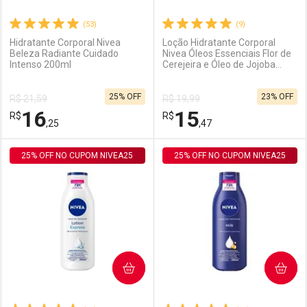
(53)
(9)
Hidratante Corporal Nivea
Loção Hidratante Corporal
Beleza Radiante Cuidado
Nivea Óleos Essenciais Flor de
Intenso 200ml
Cerejeira e Óleo de Jojoba
Ativar Desconto
Ativar Desconto
Maciez e Brilho 200ml
25% OFF
23% OFF
R$ 21,59
R$ 19,99
Comprar sem Desconto
Comprar sem Desconto
16
15
R$
Comprar sem Desconto
R$
Comprar sem Desconto
Por R$ 81,43/cada
Por R$ 71,49/cada
,25
,47
Por R$ 81,43/cada
Por R$ 71,49/cada
25% OFF NO CUPOM NIVEA25
FECHAR
FECHAR
25% OFF NO CUPOM NIVEA25
F
F
Laboratório
Por Menos
Laboratório
Por Menos
COMPRAR
COMPRAR