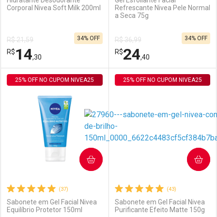
Hidratante Desodorante
Gel Esfoliante Facial
Corporal Nivea Soft Milk 200ml
Refrescante Nivea Pele Normal
a Seca 75g
Ativar Desconto
Ativar Desconto
34% OFF
34% OFF
R$ 21,59
R$ 36,99
Comprar sem Desconto
Comprar sem Desconto
14
24
R$
Comprar sem Desconto
R$
Comprar sem Desconto
Por R$ 15,63/cada
Por R$ 14,21/cada
,30
,40
Por R$ 15,63/cada
Por R$ 14,21/cada
25% OFF NO CUPOM NIVEA25
FECHAR
FECHAR
25% OFF NO CUPOM NIVEA25
F
F
Laboratório
Por Menos
Laboratório
Por Menos
COMPRAR
COMPRAR
(37)
(43)
Sabonete em Gel Facial Nivea
Sabonete em Gel Facial Nivea
Equilíbrio Protetor 150ml
Purificante Efeito Matte 150g