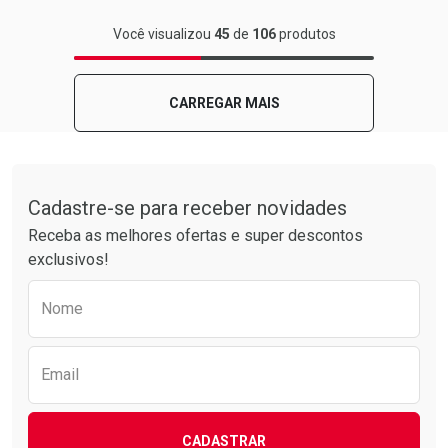
FECHAR
FECHAR
Você visualizou
45
de
106
produtos
Laboratório
Por Menos
CARREGAR MAIS
Tudo sobre a Drogarias Pacheco
Cadastre-se para receber novidades
Receba as melhores ofertas e super descontos
exclusivos!
Preencha o formulário abaixo para receber 
Nome
Ativar Desconto
Comprar sem Desconto
Email
Comprar sem Desconto
Por R$ 8,19/cada
Por R$ 8,19/cada
CADASTRAR