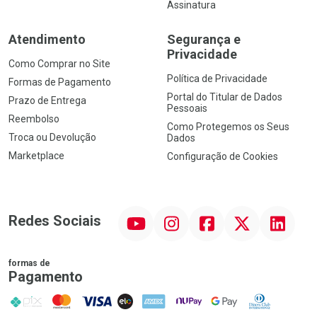
Assinatura
Atendimento
Segurança e
Privacidade
Como Comprar no Site
Política de Privacidade
Formas de Pagamento
Portal do Titular de Dados
Prazo de Entrega
Pessoais
Reembolso
Como Protegemos os Seus
Troca ou Devolução
Dados
Marketplace
Configuração de Cookies
YouTube
Instagram
Facebook
Twitter
Linkedin
Redes Sociais
formas de
Pagamento
PIX
MasterCard
VISA
ELO
AMEX
NuPay
Google Pay
Diners Club