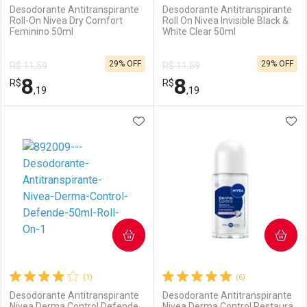
Desodorante Antitranspirante
Desodorante Antitranspirante
Roll-On Nivea Dry Comfort
Roll On Nivea Invisible Black &
Feminino 50ml
White Clear 50ml
Ativar Desconto
Ativar Desconto
29% OFF
29% OFF
R$ 11,59
R$ 11,59
Comprar sem Desconto
Comprar sem Desconto
8
8
R$
Comprar sem Desconto
R$
Comprar sem Desconto
Por R$ 29,30/cada
Por R$ 99,99/cada
,19
,19
Por R$ 29,30/cada
Por R$ 99,99/cada
ADICIONAR AOS FAVORITOS
ADI
FECHAR
FECHAR
F
F
Laboratório
Por Menos
Laboratório
Por Menos
COMPRAR
COMPRAR
(1)
(6)
Desodorante Antitranspirante
Desodorante Antitranspirante
Nivea Derma Control Defende
Nivea Derma Control Restaura