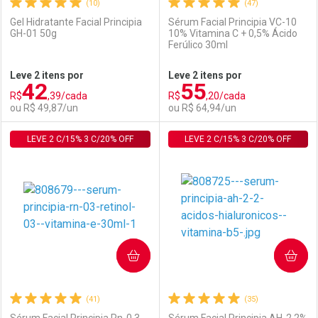
(10)
(47)
Gel Hidratante Facial Principia
Sérum Facial Principia VC-10
GH-01 50g
10% Vitamina C + 0,5% Ácido
Ferúlico 30ml
Ativar Desconto
Ativar Desconto
Leve 2 itens por
Leve 2 itens por
42
55
Comprar sem Desconto
Comprar sem Desconto
R$
,39/cada
R$
,20/cada
Comprar sem Desconto
Comprar sem Desconto
Por R$ 55,53/cada
Por R$ 61,17/cada
ou R$ 49,87/un
ou R$ 64,94/un
Por R$ 55,53/cada
Por R$ 61,17/cada
LEVE 2 C/15% 3 C/20% OFF
FECHAR
FECHAR
LEVE 2 C/15% 3 C/20% OFF
F
F
Laboratório
Por Menos
Laboratório
Por Menos
COMPRAR
COMPRAR
(41)
(35)