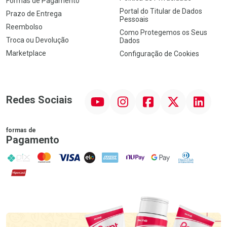
Formas de Pagamento
Portal do Titular de Dados
Prazo de Entrega
Pessoais
Reembolso
Como Protegemos os Seus
Troca ou Devolução
Dados
Marketplace
Configuração de Cookies
YouTube
Instagram
Facebook
Twitter
Linkedin
Redes Sociais
formas de
Pagamento
PIX
MasterCard
VISA
ELO
AMEX
NuPay
Google Pay
Diners Club
Hipercard
Promoção em Destaque