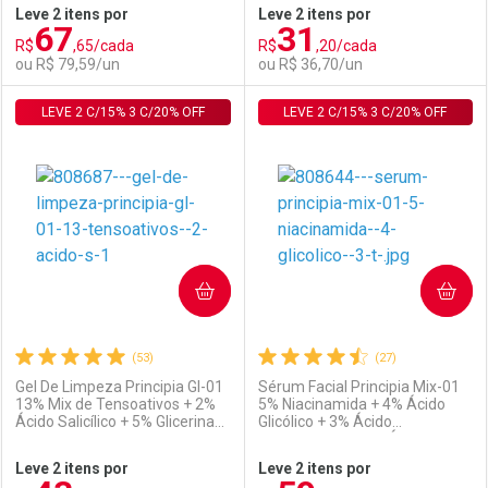
Leve 2 itens por
Leve 2 itens por
67
31
Comprar sem Desconto
Comprar sem Desconto
R$
,65/cada
R$
,20/cada
Comprar sem Desconto
Comprar sem Desconto
Por R$ 49,00/cada
Por R$ 54,59/cada
ou R$ 79,59/un
ou R$ 36,70/un
Por R$ 49,00/cada
Por R$ 54,59/cada
LEVE 2 C/15% 3 C/20% OFF
FECHAR
FECHAR
LEVE 2 C/15% 3 C/20% OFF
F
F
Laboratório
Por Menos
Laboratório
Por Menos
COMPRAR
COMPRAR
(53)
(27)
Gel De Limpeza Principia Gl-01
Sérum Facial Principia Mix-01
13% Mix de Tensoativos + 2%
5% Niacinamida + 4% Ácido
Ácido Salicílico + 5% Glicerina
Glicólico + 3% Ácido
Ativar Desconto
Ativar Desconto
350g
Tranexâmico + 2% Ácido
Salicílico 30ml
Leve 2 itens por
Leve 2 itens por
Comprar sem Desconto
Comprar sem Desconto