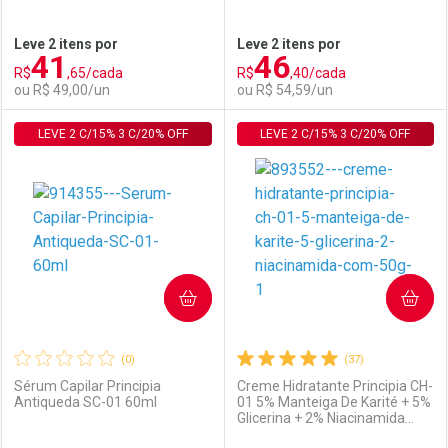
Ativar Desconto
Ativar Desconto
Leve 2 itens por
Leve 2 itens por
41
46
Comprar sem Desconto
Comprar sem Desconto
R$
,65/cada
R$
,40/cada
Comprar sem Desconto
Comprar sem Desconto
Por R$ 64,94/cada
Por R$ 60,23/cada
ou R$ 49,00/un
ou R$ 54,59/un
Por R$ 64,94/cada
Por R$ 60,23/cada
LEVE 2 C/15% 3 C/20% OFF
FECHAR
FECHAR
LEVE 2 C/15% 3 C/20% OFF
F
F
Laboratório
Por Menos
Laboratório
Por Menos
COMPRAR
COMPRAR
(0)
(37)
Sérum Capilar Principia
Creme Hidratante Principia CH-
Antiqueda SC-01 60ml
01 5% Manteiga De Karité + 5%
Glicerina + 2% Niacinamida
Ativar Desconto
Ativar Desconto
com 50g