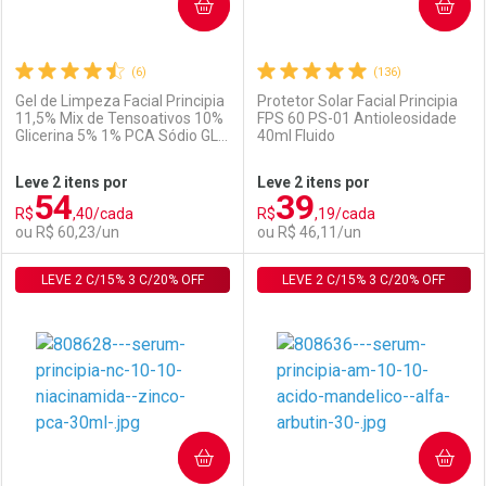
COMPRAR
COMPRAR
(6)
(136)
Gel de Limpeza Facial Principia
Protetor Solar Facial Principia
11,5% Mix de Tensoativos 10%
FPS 60 PS-01 Antioleosidade
Glicerina 5% 1% PCA Sódio GL-
40ml Fluido
02 500ml
Leve 2 itens por
Leve 2 itens por
54
39
R$
,40/cada
R$
,19/cada
ou R$ 60,23/un
ou R$ 46,11/un
LEVE 2 C/15% 3 C/20% OFF
FECHAR
FECHAR
LEVE 2 C/15% 3 C/20% OFF
F
F
Laboratório
Por Menos
Laboratório
Por Menos
COMPRAR
COMPRAR