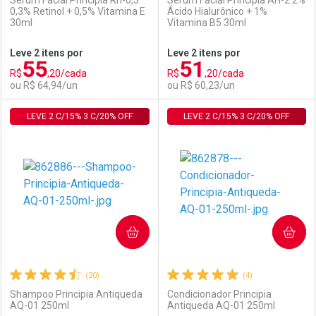
Sérum Facial Principia Rn-0,3
Sérum Facial Principia AH-2 2%
0,3% Retinol + 0,5% Vitamina E
Ácido Hialurônico + 1%
30ml
Vitamina B5 30ml
Ativar Desconto
Ativar Desconto
Leve 2 itens por
Leve 2 itens por
55
51
Comprar sem Desconto
Comprar sem Desconto
R$
,20/cada
R$
,20/cada
Comprar sem Desconto
Comprar sem Desconto
Por R$ 49,87/cada
Por R$ 64,94/cada
ou R$ 64,94/un
ou R$ 60,23/un
Por R$ 49,87/cada
Por R$ 64,94/cada
LEVE 2 C/15% 3 C/20% OFF
FECHAR
FECHAR
LEVE 2 C/15% 3 C/20% OFF
F
F
Laboratório
Por Menos
Laboratório
Por Menos
COMPRAR
COMPRAR
(20)
(4)
Shampoo Principia Antiqueda
Condicionador Principia
AQ-01 250ml
Antiqueda AQ-01 250ml