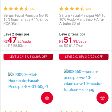
(30)
(25)
Sérum Facial Principia Nc-10
Sérum Facial Principia AM-10
10% Niacinamida + 1% Zinco
10% Ácido Mandélico + Alfa-
PCA 30ml
Arbutin 30ml
Ativar Desconto
Ativar Desconto
Leve 2 itens por
Leve 2 itens por
47
51
Comprar sem Desconto
Comprar sem Desconto
R$
,20/cada
R$
,99/cada
Comprar sem Desconto
Comprar sem Desconto
Por R$ 60,23/cada
Por R$ 46,11/cada
ou R$ 55,53/un
ou R$ 61,17/un
Por R$ 60,23/cada
Por R$ 46,11/cada
LEVE 2 C/15% 3 C/20% OFF
FECHAR
FECHAR
LEVE 2 C/15% 3 C/20% OFF
F
F
Laboratório
Por Menos
Laboratório
Por Menos
COMPRAR
COMPRAR