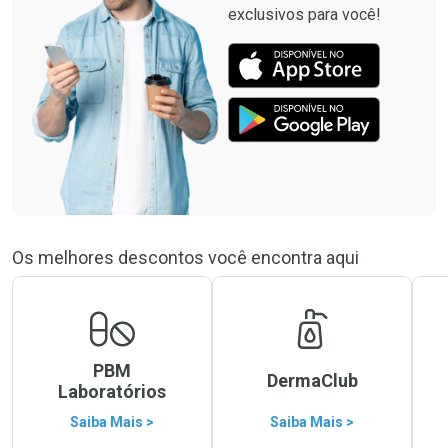
exclusivos para você!
Os melhores descontos você encontra aqui
PBM
DermaClub
Laboratórios
Saiba Mais >
Saiba Mais >