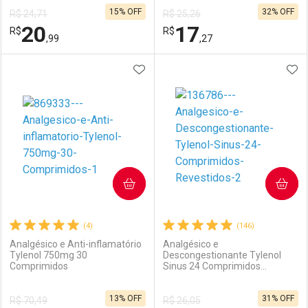
15% OFF
32% OFF
R$ 24,71
R$ 25,26
Comprar sem Desconto
Comprar sem Desconto
20
17
R$
Comprar sem Desconto
R$
Comprar sem Desconto
Por R$ 7,49/cada
Por R$ 9,35/cada
,99
,27
Por R$ 7,49/cada
Por R$ 9,35/cada
ADICIONAR AOS FAVORITOS
ADI
FECHAR
FECHAR
F
F
Laboratório
Por Menos
Laboratório
Por Menos
COMPRAR
COMPRAR
(4)
(146)
Analgésico e Anti-inflamatório
Analgésico e
Tylenol 750mg 30
Descongestionante Tylenol
Comprimidos
Sinus 24 Comprimidos
Ativar Desconto
Ativar Desconto
Revestidos
13% OFF
31% OFF
R$ 70,49
R$ 26,05
Comprar sem Desconto
Comprar sem Desconto