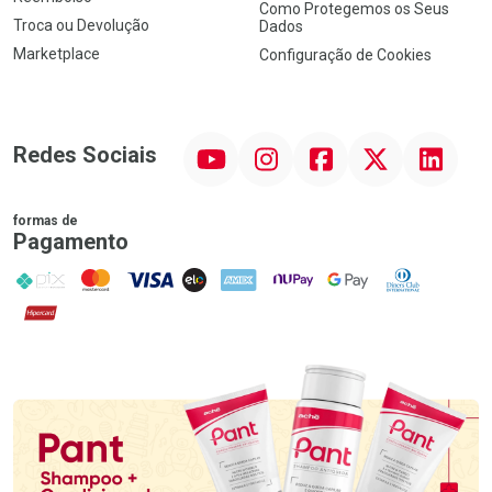
Como Protegemos os Seus
Troca ou Devolução
Dados
Marketplace
Configuração de Cookies
YouTube
Instagram
Facebook
Twitter
Linkedin
Redes Sociais
formas de
Pagamento
PIX
MasterCard
VISA
ELO
AMEX
NuPay
Google Pay
Diners Club
Hipercard
Promoção em Destaque