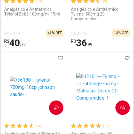
(32)
(9)
Analgésico e Antitérmico
Analgésico e Antitérmico
Tylenol Bebê 100mg/ml 15ml
Tylenol 500mg 20
Comprimidos
Ativar Desconto
Ativar Desconto
41% OFF
13% OFF
R$ 69,11
R$ 42,75
Comprar sem Desconto
Comprar sem Desconto
40
36
R$
Comprar sem Desconto
R$
Comprar sem Desconto
Por R$ 10,49/cada
Por R$ 30,58/cada
,72
,99
Por R$ 10,49/cada
Por R$ 30,58/cada
ADICIONAR AOS FAVORITOS
ADI
FECHAR
FECHAR
F
F
Laboratório
Por Menos
Laboratório
Por Menos
COMPRAR
COMPRAR
(20)
(11)