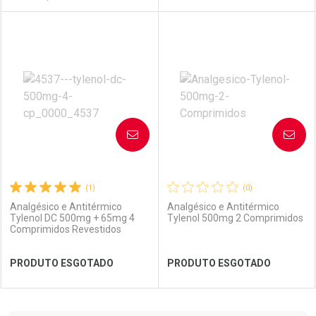
Por R$ 60,99/cada
Por R$ 18,03/cada
FECHAR
FECHAR
FEC
FEC
Laboratório
Por Menos
Laboratório
Por Menos
AVISE-ME
AVISE-ME
(1)
(0)
Analgésico e Antitérmico
Analgésico e Antitérmico
Tylenol DC 500mg + 65mg 4
Tylenol 500mg 2 Comprimidos
Comprimidos Revestidos
Ativar Desconto
PRODUTO ESGOTADO
PRODUTO ESGOTADO
Comprar sem Desconto
Ver Desconto Convênio
Comprar sem Desconto
Por R$ 29,59/cada
Por R$ 29,59/cada
FECHAR
FECHAR
FEC
FEC