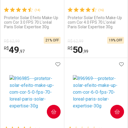
(14)
(16)
Protetor Solar Efeito Make-Up
Protetor Solar Efeito Make-Up
com Cor 3.0 FPS 70 L'oréal
com Cor 4.0 FPS 70 L'oréal
Paris Solar Expertise 30g
Paris Solar Expertise 30g
Ativar Desconto
Ativar Desconto
21% OFF
19% OFF
R$ 62,99
R$ 62,99
Comprar sem Desconto
Comprar sem Desconto
49
50
R$
Comprar sem Desconto
R$
Comprar sem Desconto
Por R$ 24,49/cada
Por R$ 50,99/cada
,97
,99
Por R$ 24,49/cada
Por R$ 50,99/cada
ADICIONAR AOS FAVORITOS
ADI
FECHAR
FECHAR
F
F
Laboratório
Por Menos
Laboratório
Por Menos
COMPRAR
COMPRAR