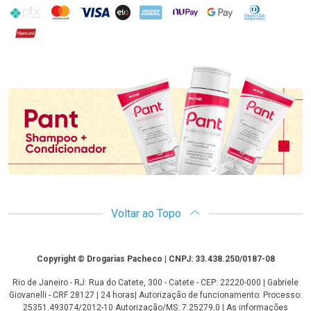
PIX
MasterCard
VISA
ELO
AMEX
NuPay
Google Pay
Diners Club
Hipercard
Promoção em Destaque
Voltar ao Topo
Copyright
Copyright © Drogarias Pacheco | CNPJ: 33.438.250/0187-08
Rio de Janeiro - RJ: Rua do Catete, 300 - Catete - CEP: 22220-000 | Gabriele
Giovanelli - CRF 28127 | 24 horas| Autorização de funcionamento: Processo:
25351.493074/2012-10 Autorização/MS: 7.25279.0 | As informações