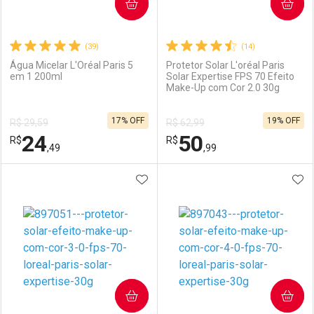
COMPRAR
COMPRAR
(39)
(14)
Água Micelar L'Oréal Paris 5
Protetor Solar L'oréal Paris
em 1 200ml
Solar Expertise FPS 70 Efeito
Make-Up com Cor 2.0 30g
17% OFF
19% OFF
R$ 29,59
R$ 62,99
24
50
R$
R$
,49
,99
ADICIONAR AOS FAVORITOS
ADI
FECHAR
FECHAR
F
F
Laboratório
Por Menos
Laboratório
Por Menos
COMPRAR
COMPRAR