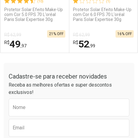
(10)
(1)
Protetor Solar Efeito Make-Up
Protetor Solar Efeito Make-Up
com Cor 5.0 FPS 70 L'oréal
com Cor 6.0 FPS 70 L'oréal
Paris Solar Expertise 30g
Paris Solar Expertise 30g
Ativar Desconto
Ativar Desconto
21% OFF
16% OFF
R$ 62,99
R$ 62,99
Comprar sem Desconto
Comprar sem Desconto
49
52
R$
Comprar sem Desconto
R$
Comprar sem Desconto
Por R$ 49,97/cada
Por R$ 50,99/cada
,97
,99
Por R$ 49,97/cada
Por R$ 50,99/cada
FECHAR
FECHAR
F
F
Tudo sobre a Drogarias Pacheco
Cadastre-se para receber novidades
Laboratório
Por Menos
Laboratório
Por Menos
Receba as melhores ofertas e super descontos
exclusivos!
Preencha o formulário abaixo para receber 
Nome
Email