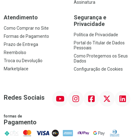
Assinatura
Atendimento
Segurança e
Privacidade
Como Comprar no Site
Política de Privacidade
Formas de Pagamento
Portal do Titular de Dados
Prazo de Entrega
Pessoais
Reembolso
Como Protegemos os Seus
Troca ou Devolução
Dados
Marketplace
Configuração de Cookies
YouTube
Instagram
Facebook
Twitter
Linkedin
Redes Sociais
formas de
Pagamento
PIX
MasterCard
VISA
ELO
AMEX
NuPay
Google Pay
Diners Club