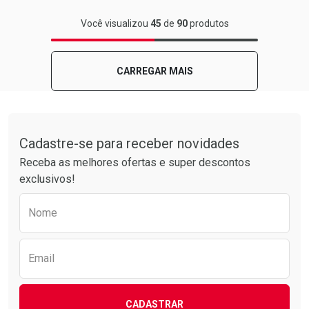
FECHAR
FECHAR
Você visualizou
45
de
90
produtos
Laboratório
Por Menos
CARREGAR MAIS
Tudo sobre a Drogarias Pacheco
Cadastre-se para receber novidades
Receba as melhores ofertas e super descontos
exclusivos!
Preencha o formulário abaixo para receber 
Nome
Ativar Desconto
Comprar sem Desconto
Email
Comprar sem Desconto
Por R$ 69,99/cada
Por R$ 69,99/cada
CADASTRAR