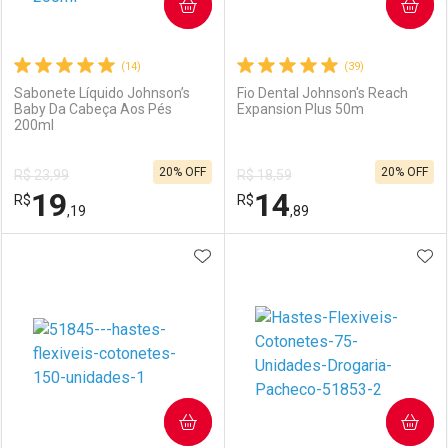
COMPRAR
COMPRAR
(14)
(39)
Sabonete Líquido Johnson’s
Fio Dental Johnson's Reach
Baby Da Cabeça Aos Pés
Expansion Plus 50m
200ml
20% OFF
20% OFF
R$ 23,99
R$ 18,59
19
14
R$
R$
,19
,89
ADICIONAR AOS FAVORITOS
ADI
FECHAR
FECHAR
F
F
Laboratório
Por Menos
Laboratório
Por Menos
COMPRAR
COMPRAR