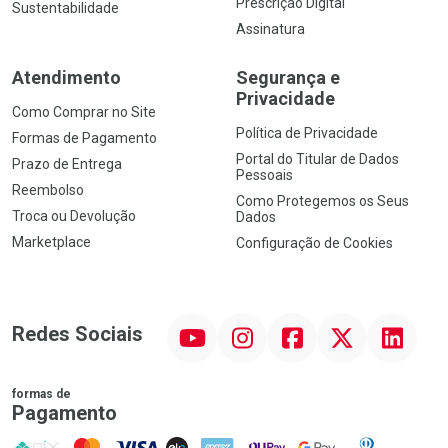
Prescrição Digital
Sustentabilidade
Assinatura
Atendimento
Segurança e
Privacidade
Como Comprar no Site
Política de Privacidade
Formas de Pagamento
Portal do Titular de Dados
Prazo de Entrega
Pessoais
Reembolso
Como Protegemos os Seus
Troca ou Devolução
Dados
Marketplace
Configuração de Cookies
YouTube
Instagram
Facebook
Twitter
Linkedin
Redes Sociais
formas de
Pagamento
PIX
MasterCard
VISA
ELO
AMEX
NuPay
Google Pay
Diners Club