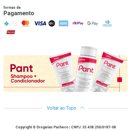
formas de
Pagamento
PIX
MasterCard
VISA
ELO
AMEX
NuPay
Google Pay
Diners Club
Hipercard
Promoção em Destaque
Voltar ao Topo
Copyright
Copyright © Drogarias Pacheco | CNPJ: 33.438.250/0187-08