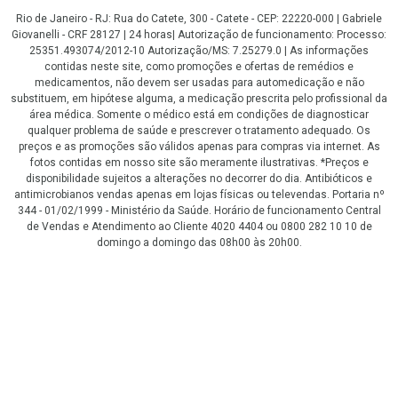
Rio de Janeiro - RJ: Rua do Catete, 300 - Catete - CEP: 22220-000 | Gabriele
Giovanelli - CRF 28127 | 24 horas| Autorização de funcionamento: Processo:
25351.493074/2012-10 Autorização/MS: 7.25279.0 | As informações
contidas neste site, como promoções e ofertas de remédios e
medicamentos, não devem ser usadas para automedicação e não
substituem, em hipótese alguma, a medicação prescrita pelo profissional da
área médica. Somente o médico está em condições de diagnosticar
qualquer problema de saúde e prescrever o tratamento adequado. Os
preços e as promoções são válidos apenas para compras via internet. As
fotos contidas em nosso site são meramente ilustrativas. *Preços e
disponibilidade sujeitos a alterações no decorrer do dia. Antibióticos e
antimicrobianos vendas apenas em lojas físicas ou televendas. Portaria nº
344 - 01/02/1999 - Ministério da Saúde. Horário de funcionamento Central
de Vendas e Atendimento ao Cliente 4020 4404 ou 0800 282 10 10 de
domingo a domingo das 08h00 às 20h00.
LGPD Aceite os Cookies