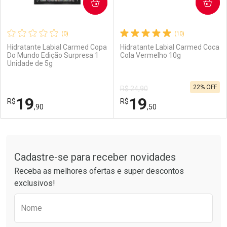
COMPRAR
COMPRAR
(0)
(10)
Hidratante Labial Carmed Copa
Hidratante Labial Carmed Coca
Do Mundo Edição Surpresa 1
Cola Vermelho 10g
Unidade de 5g
22% OFF
R$ 24,90
19
19
R$
R$
,90
,50
FECHAR
FECHAR
F
F
Tudo sobre a Drogarias Pacheco
Cadastre-se para receber novidades
Laboratório
Por Menos
Laboratório
Por Menos
Receba as melhores ofertas e super descontos
exclusivos!
Preencha o formulário abaixo para receber 
Nome