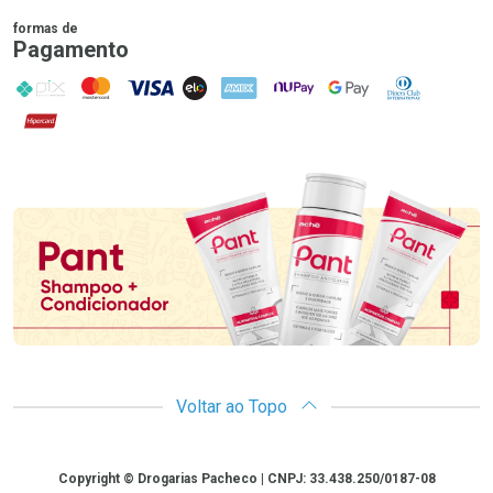
formas de
Pagamento
PIX
MasterCard
VISA
ELO
AMEX
NuPay
Google Pay
Diners Club
Hipercard
Promoção em Destaque
Voltar ao Topo
Copyright
Copyright © Drogarias Pacheco | CNPJ: 33.438.250/0187-08