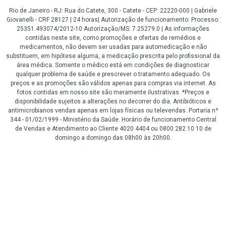
Rio de Janeiro - RJ: Rua do Catete, 300 - Catete - CEP: 22220-000 | Gabriele
Giovanelli - CRF 28127 | 24 horas| Autorização de funcionamento: Processo:
25351.493074/2012-10 Autorização/MS: 7.25279.0 | As informações
contidas neste site, como promoções e ofertas de remédios e
medicamentos, não devem ser usadas para automedicação e não
substituem, em hipótese alguma, a medicação prescrita pelo profissional da
área médica. Somente o médico está em condições de diagnosticar
qualquer problema de saúde e prescrever o tratamento adequado. Os
preços e as promoções são válidos apenas para compras via internet. As
fotos contidas em nosso site são meramente ilustrativas. *Preços e
disponibilidade sujeitos a alterações no decorrer do dia. Antibióticos e
antimicrobianos vendas apenas em lojas físicas ou televendas. Portaria nº
344 - 01/02/1999 - Ministério da Saúde. Horário de funcionamento Central
de Vendas e Atendimento ao Cliente 4020 4404 ou 0800 282 10 10 de
domingo a domingo das 08h00 às 20h00.
LGPD Aceite os Cookies