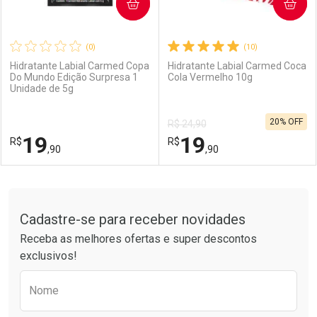
COMPRAR
COMPRAR
(0)
(10)
Hidratante Labial Carmed Copa
Hidratante Labial Carmed Coca
Do Mundo Edição Surpresa 1
Cola Vermelho 10g
Unidade de 5g
20% OFF
R$ 24,90
19
19
R$
R$
,90
,90
FECHAR
FECHAR
F
F
Tudo sobre a Drogarias Pacheco
Cadastre-se para receber novidades
Laboratório
Por Menos
Laboratório
Por Menos
Receba as melhores ofertas e super descontos
exclusivos!
Preencha o formulário abaixo para receber 
Nome