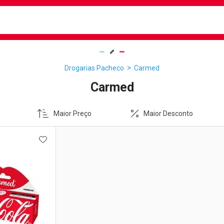
busca
isa?
Drogarias Pacheco
Carmed
Carmed
Maior Preço
Maior Desconto
FAVORITOS
ADICIONAR AOS FAVORITOS