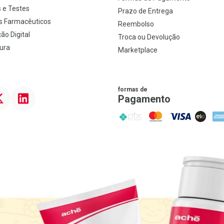
 e Testes
Prazo de Entrega
s Farmacêuticos
Reembolso
ão Digital
Troca ou Devolução
ura
Marketplace
formas de
ter
Linkedin
Pagamento
PIX
MasterCard
VISA
ELO
AME