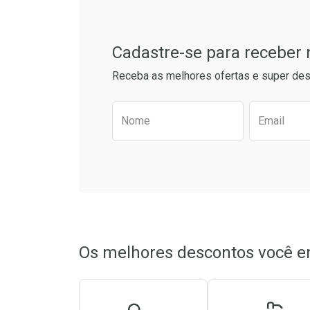
Cadastre-se para receber
Receba as melhores ofertas e super des
Preencha o formulário aba
Nome
Email
Ativar Desconto
Ativar Des
Comprar sem Desconto
Comprar sem Desconto
Comprar s
Comprar s
Por R$ 19,90/cada
Por R$ 19,90/cada
Por R$ 19,5
Por R$ 19,5
Os melhores descontos você e