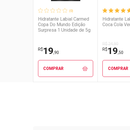
(0)
Hidratante Labial Carmed
Hidratante L
Copa Do Mundo Edição
Coca Cola Ve
Surpresa 1 Unidade de 5g
R$ 24,90
19
19
R$
R$
,90
,50
COMPRAR
COMPRAR
FECHAR
FECHAR
Laboratório
Por Menos
Laborató
Por Men
Tudo sobre a Drogarias 