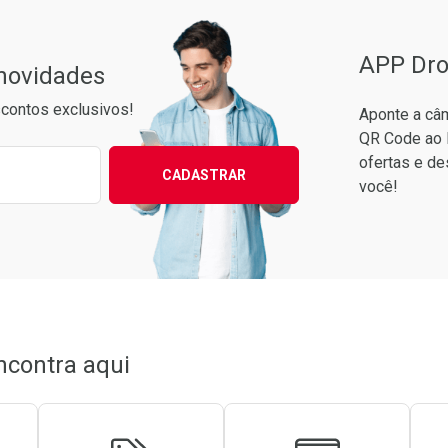
APP Dro
 novidades
contos exclusivos!
Aponte a câm
QR Code ao 
ixo para receber as melhores ofertas:
ofertas e de
CADASTRAR
você!
conto
em Desconto
em Desconto
0/cada
0/cada
ncontra aqui