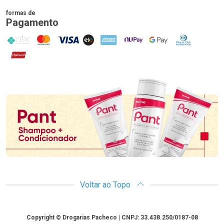
formas de
Pagamento
PIX
MasterCard
VISA
ELO
AMEX
NuPay
Google Pay
Diners Club
Hipercard
Promoção em Destaque
Voltar ao Topo
Copyright
Copyright © Drogarias Pacheco | CNPJ: 33.438.250/0187-08