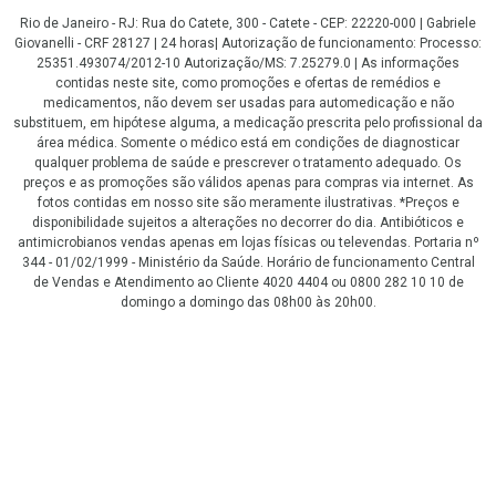
Rio de Janeiro - RJ: Rua do Catete, 300 - Catete - CEP: 22220-000 | Gabriele
Giovanelli - CRF 28127 | 24 horas| Autorização de funcionamento: Processo:
25351.493074/2012-10 Autorização/MS: 7.25279.0 | As informações
contidas neste site, como promoções e ofertas de remédios e
medicamentos, não devem ser usadas para automedicação e não
substituem, em hipótese alguma, a medicação prescrita pelo profissional da
área médica. Somente o médico está em condições de diagnosticar
qualquer problema de saúde e prescrever o tratamento adequado. Os
preços e as promoções são válidos apenas para compras via internet. As
fotos contidas em nosso site são meramente ilustrativas. *Preços e
disponibilidade sujeitos a alterações no decorrer do dia. Antibióticos e
antimicrobianos vendas apenas em lojas físicas ou televendas. Portaria nº
344 - 01/02/1999 - Ministério da Saúde. Horário de funcionamento Central
de Vendas e Atendimento ao Cliente 4020 4404 ou 0800 282 10 10 de
domingo a domingo das 08h00 às 20h00.
LGPD Aceite os Cookies