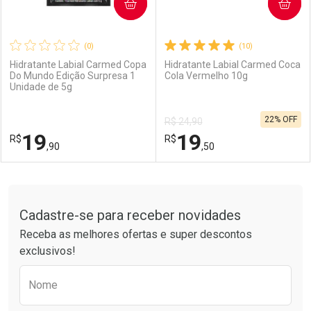
COMPRAR
COMPRAR
(0)
(10)
Hidratante Labial Carmed Copa
Hidratante Labial Carmed Coca
Do Mundo Edição Surpresa 1
Cola Vermelho 10g
Unidade de 5g
22% OFF
R$ 24,90
19
19
R$
R$
,90
,50
FECHAR
FECHAR
F
F
Tudo sobre a Drogarias Pacheco
Cadastre-se para receber novidades
Laboratório
Por Menos
Laboratório
Por Menos
Receba as melhores ofertas e super descontos
exclusivos!
Preencha o formulário abaixo para receber 
Nome