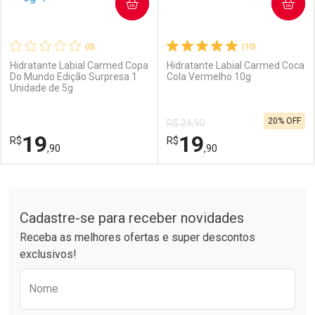
COMPRAR
COMPRAR
(0)
(10)
Hidratante Labial Carmed Copa
Hidratante Labial Carmed Coca
Do Mundo Edição Surpresa 1
Cola Vermelho 10g
Unidade de 5g
20% OFF
R$ 24,90
19
19
R$
R$
,90
,90
FECHAR
FECHAR
F
F
Tudo sobre a Drogarias Pacheco
Cadastre-se para receber novidades
Laboratório
Por Menos
Laboratório
Por Menos
Receba as melhores ofertas e super descontos
exclusivos!
Preencha o formulário abaixo para receber 
Nome