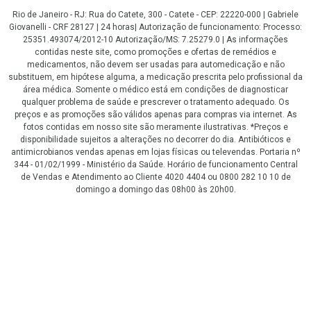
Rio de Janeiro - RJ: Rua do Catete, 300 - Catete - CEP: 22220-000 | Gabriele
Giovanelli - CRF 28127 | 24 horas| Autorização de funcionamento: Processo:
25351.493074/2012-10 Autorização/MS: 7.25279.0 | As informações
contidas neste site, como promoções e ofertas de remédios e
medicamentos, não devem ser usadas para automedicação e não
substituem, em hipótese alguma, a medicação prescrita pelo profissional da
área médica. Somente o médico está em condições de diagnosticar
qualquer problema de saúde e prescrever o tratamento adequado. Os
preços e as promoções são válidos apenas para compras via internet. As
fotos contidas em nosso site são meramente ilustrativas. *Preços e
disponibilidade sujeitos a alterações no decorrer do dia. Antibióticos e
antimicrobianos vendas apenas em lojas físicas ou televendas. Portaria nº
344 - 01/02/1999 - Ministério da Saúde. Horário de funcionamento Central
de Vendas e Atendimento ao Cliente 4020 4404 ou 0800 282 10 10 de
domingo a domingo das 08h00 às 20h00.
LGPD Aceite os Cookies