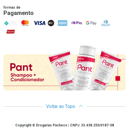
formas de
Pagamento
PIX
MasterCard
VISA
ELO
AMEX
NuPay
Google Pay
Diners Club
Hipercard
Promoção em Destaque
Voltar ao Topo
Copyright
Copyright © Drogarias Pacheco | CNPJ: 33.438.250/0187-08