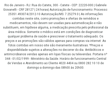
Rio de Janeiro - RJ: Rua do Catete, 300 - Catete - CEP: 22220-000 | Gabriele
Giovanelli - CRF 28127 | 24 horas| Autorização de funcionamento: Processo:
25351.493074/2012-10 Autorização/MS: 7.25279.0 | As informações
contidas neste site, como promoções e ofertas de remédios e
medicamentos, não devem ser usadas para automedicação e não
substituem, em hipótese alguma, a medicação prescrita pelo profissional da
área médica. Somente o médico está em condições de diagnosticar
qualquer problema de saúde e prescrever o tratamento adequado. Os
preços e as promoções são válidos apenas para compras via internet. As
fotos contidas em nosso site são meramente ilustrativas. *Preços e
disponibilidade sujeitos a alterações no decorrer do dia. Antibióticos e
antimicrobianos vendas apenas em lojas físicas ou televendas. Portaria nº
344 - 01/02/1999 - Ministério da Saúde. Horário de funcionamento Central
de Vendas e Atendimento ao Cliente 4020 4404 ou 0800 282 10 10 de
domingo a domingo das 08h00 às 20h00.
LGPD Aceite os Cookies