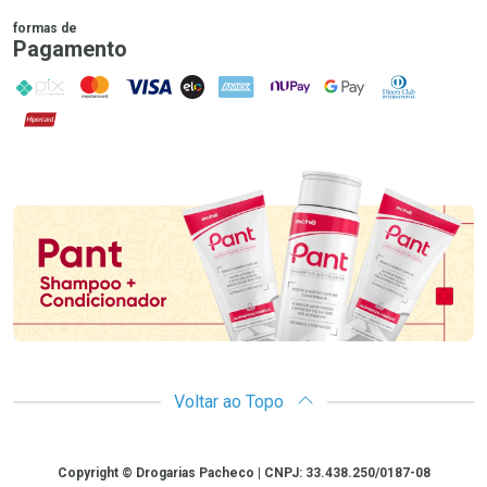
formas de
Pagamento
PIX
MasterCard
VISA
ELO
AMEX
NuPay
Google Pay
Diners Club
Hipercard
Promoção em Destaque
Voltar ao Topo
Copyright
Copyright © Drogarias Pacheco | CNPJ: 33.438.250/0187-08