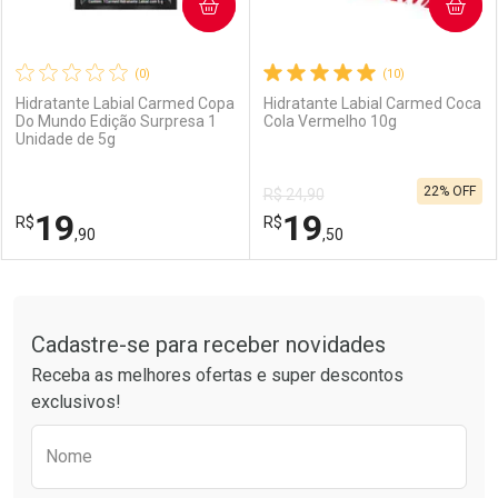
COMPRAR
COMPRAR
(0)
(10)
Hidratante Labial Carmed Copa
Hidratante Labial Carmed Coca
Do Mundo Edição Surpresa 1
Cola Vermelho 10g
Unidade de 5g
22% OFF
R$ 24,90
19
19
R$
R$
,90
,50
FECHAR
FECHAR
F
F
Tudo sobre a Drogarias Pacheco
Cadastre-se para receber novidades
Laboratório
Por Menos
Laboratório
Por Menos
Receba as melhores ofertas e super descontos
exclusivos!
Preencha o formulário abaixo para receber 
Nome