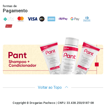
formas de
Pagamento
PIX
MasterCard
VISA
ELO
AMEX
NuPay
Google Pay
Diners Club
Hipercard
Promoção em Destaque
Voltar ao Topo
Copyright
Copyright © Drogarias Pacheco | CNPJ: 33.438.250/0187-08