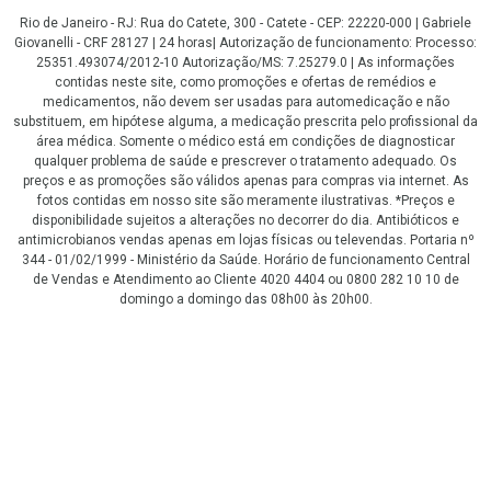
Rio de Janeiro - RJ: Rua do Catete, 300 - Catete - CEP: 22220-000 | Gabriele
Giovanelli - CRF 28127 | 24 horas| Autorização de funcionamento: Processo:
25351.493074/2012-10 Autorização/MS: 7.25279.0 | As informações
contidas neste site, como promoções e ofertas de remédios e
medicamentos, não devem ser usadas para automedicação e não
substituem, em hipótese alguma, a medicação prescrita pelo profissional da
área médica. Somente o médico está em condições de diagnosticar
qualquer problema de saúde e prescrever o tratamento adequado. Os
preços e as promoções são válidos apenas para compras via internet. As
fotos contidas em nosso site são meramente ilustrativas. *Preços e
disponibilidade sujeitos a alterações no decorrer do dia. Antibióticos e
antimicrobianos vendas apenas em lojas físicas ou televendas. Portaria nº
344 - 01/02/1999 - Ministério da Saúde. Horário de funcionamento Central
de Vendas e Atendimento ao Cliente 4020 4404 ou 0800 282 10 10 de
domingo a domingo das 08h00 às 20h00.
LGPD Aceite os Cookies