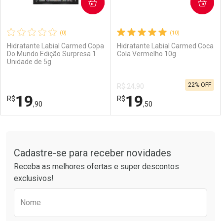
COMPRAR
COMPRAR
(0)
(10)
Hidratante Labial Carmed Copa
Hidratante Labial Carmed Coca
Do Mundo Edição Surpresa 1
Cola Vermelho 10g
Unidade de 5g
22% OFF
R$ 24,90
19
19
R$
R$
,90
,50
FECHAR
FECHAR
F
F
Tudo sobre a Drogarias Pacheco
Cadastre-se para receber novidades
Laboratório
Por Menos
Laboratório
Por Menos
Receba as melhores ofertas e super descontos
exclusivos!
Preencha o formulário abaixo para receber 
Nome