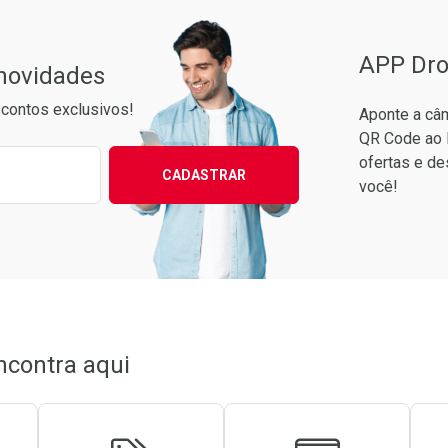
APP Dro
 novidades
contos exclusivos!
Aponte a câm
QR Code ao 
ixo para receber as melhores ofertas:
ofertas e de
CADASTRAR
você!
conto
em Desconto
em Desconto
0/cada
0/cada
ncontra aqui