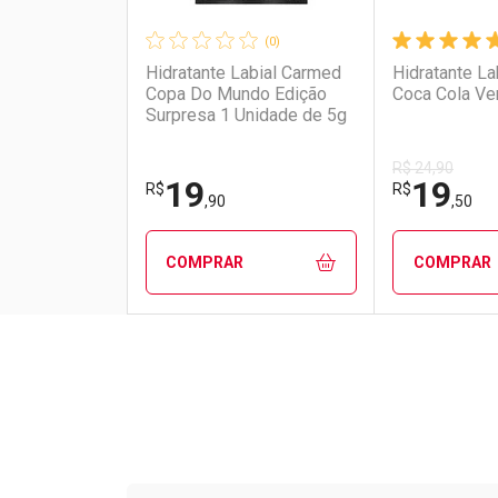
(0)
Hidratante Labial Carmed
Hidratante L
Copa Do Mundo Edição
Coca Cola Ve
Surpresa 1 Unidade de 5g
R$ 24,90
19
19
R$
R$
,90
,50
COMPRAR
COMPRAR
FECHAR
FECHAR
Laboratório
Por Menos
Laborató
Por Men
Tudo sobre a Drogarias 