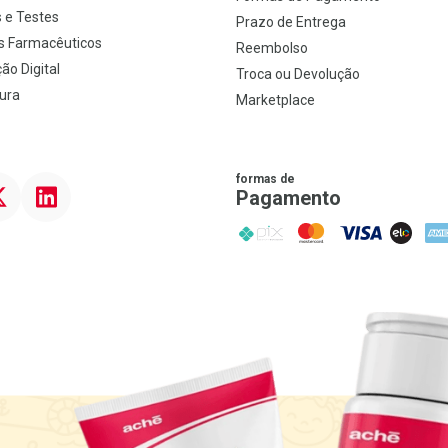
 e Testes
Prazo de Entrega
s Farmacêuticos
Reembolso
ão Digital
Troca ou Devolução
ura
Marketplace
formas de
ter
Linkedin
Pagamento
PIX
MasterCard
VISA
ELO
AME