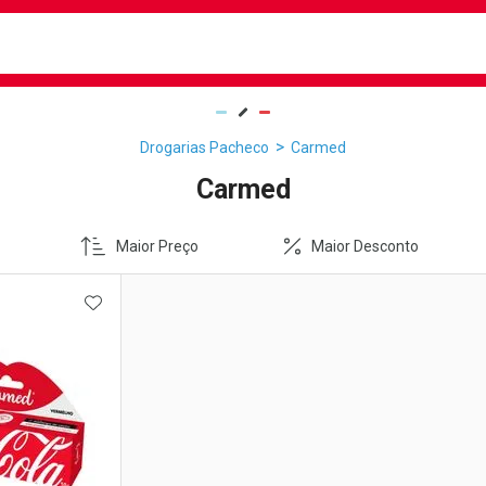
busca
isa?
Drogarias Pacheco
Carmed
Carmed
Maior Preço
Maior Desconto
FAVORITOS
ADICIONAR AOS FAVORITOS