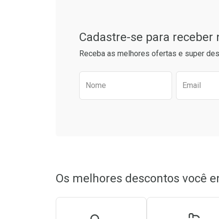
Cadastre-se para receber
Receba as melhores ofertas e super des
Preencha o formulário aba
Nome
Email
Ativar Desconto
Ativar Des
Comprar sem Desconto
Comprar sem Desconto
Comprar s
Comprar s
Por R$ 19,90/cada
Por R$ 19,90/cada
Por R$ 19,5
Por R$ 19,5
Os melhores descontos você e