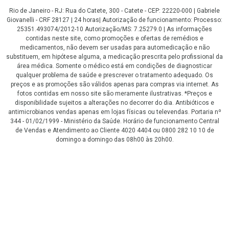
Rio de Janeiro - RJ: Rua do Catete, 300 - Catete - CEP: 22220-000 | Gabriele
Giovanelli - CRF 28127 | 24 horas| Autorização de funcionamento: Processo:
25351.493074/2012-10 Autorização/MS: 7.25279.0 | As informações
contidas neste site, como promoções e ofertas de remédios e
medicamentos, não devem ser usadas para automedicação e não
substituem, em hipótese alguma, a medicação prescrita pelo profissional da
área médica. Somente o médico está em condições de diagnosticar
qualquer problema de saúde e prescrever o tratamento adequado. Os
preços e as promoções são válidos apenas para compras via internet. As
fotos contidas em nosso site são meramente ilustrativas. *Preços e
disponibilidade sujeitos a alterações no decorrer do dia. Antibióticos e
antimicrobianos vendas apenas em lojas físicas ou televendas. Portaria nº
344 - 01/02/1999 - Ministério da Saúde. Horário de funcionamento Central
de Vendas e Atendimento ao Cliente 4020 4404 ou 0800 282 10 10 de
domingo a domingo das 08h00 às 20h00.
LGPD Aceite os Cookies