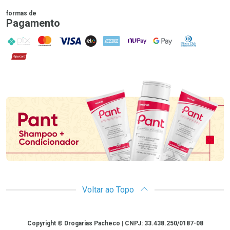
formas de
Pagamento
PIX
MasterCard
VISA
ELO
AMEX
NuPay
Google Pay
Diners Club
Hipercard
Promoção em Destaque
Voltar ao Topo
Copyright
Copyright © Drogarias Pacheco | CNPJ: 33.438.250/0187-08