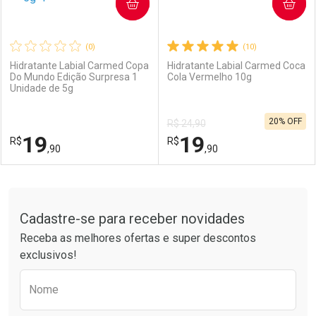
COMPRAR
COMPRAR
(0)
(10)
Hidratante Labial Carmed Copa
Hidratante Labial Carmed Coca
Do Mundo Edição Surpresa 1
Cola Vermelho 10g
Unidade de 5g
20% OFF
R$ 24,90
19
19
R$
R$
,90
,90
FECHAR
FECHAR
F
F
Tudo sobre a Drogarias Pacheco
Cadastre-se para receber novidades
Laboratório
Por Menos
Laboratório
Por Menos
Receba as melhores ofertas e super descontos
exclusivos!
Preencha o formulário abaixo para receber 
Nome